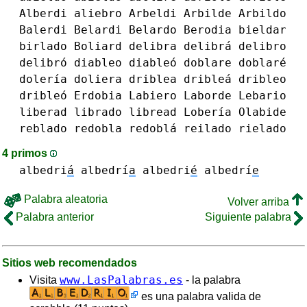
Alberdi
aliebro
Arbeldi
Arbilde
Arbildo
Balerdi
Belardi
Belardo
Berodia
bieldar
birlado
Boliard
delibra delibrá
delibro
delibró
diableo diableó
doblare doblaré
dolería
doliera
driblea dribleá
dribleo
dribleó
Erdobia
Labiero
Laborde
Lebario
liberad
librado
libread
Lobería
Olabide
reblado
redobla redoblá
reilado
rielado
4 primos
albedri
á
albedrí
a
albedri
é
albedrí
e
Palabra aleatoria
Volver arriba
Palabra anterior
Siguiente palabra
Sitios web recomendados
www.LasPalabras.es
Visita
- la palabra
es una palabra valida de