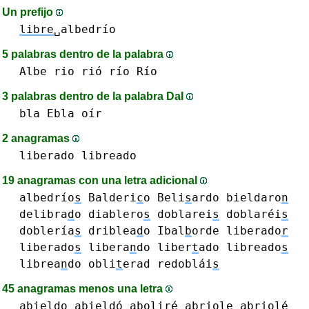
Un prefijo
libre
␣albedrío
5 palabras dentro de la palabra
Albe
rio rió río Río
3 palabras dentro de la palabra DaI
bla
Ebla
oír
2 anagramas
liberado
libreado
19 anagramas con una letra adicional
albedrío
s
Balderi
c
o
Beli
s
ardo
bieldaro
n
delibra
d
o
diablero
s
doblarei
s
doblaréi
s
doblería
s
driblea
d
o
Ibal
b
orde
liberado
r
liberado
s
libera
n
do
liber
t
ado
libreado
s
librea
n
do
obli
t
erad
redoblái
s
45 anagramas menos una letra
abieldo abieldó
aboliré
abriole abriolé