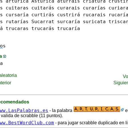
s
artúrica
Astúrica
aturráis
criatura
crusti
s
cuitaras cuitarás
curarais
curarías
curiar
s
cursaría
curtirás
custrirá
rucarais
rucarí
s
rutarías
Sucarrat
surcaría
suricata
trisca
á
trucaras trucarás
trucaría
o
s
ma
a
leatoria
Vo
terior
Siguie
recomendados
ww.LasPalabras.es
- la palabra
e
 valida de scrabble (11 puntos).
ww.BestWordClub.com
- para jugar scrabble duplicado en l