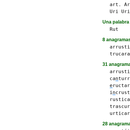
art.
Ar
Uri
Uri
Una palabra 
Rut
8 anagrama
arrusti
trucara
31 anagrama
arrusti
ca
n
turr
e
ructar
i
n
crust
rustica
trascur
urticar
28 anagrama