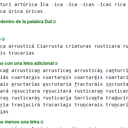
turi
artúrica
Ica -ica -́ica
-icas -́icas
rica
ca úrica
úricas
dentro de la palabra DaI
s
ca arrusticá
Ciarrusta
criaturas
rusticara r
is
trucarías
s con una letra adicional
ca
d
arrustica
n
arrustica
s
arrusticá
s
ca
n
turr
iás
cuartar
a
is
cuartar
e
is cuartar
é
is
cuartar
ais
e
ructarías
e
scrutaría
f
racturáis
i
n
crust
ará
r
e
sucitara r
e
sucitará
rusticara
n
rustica
ra
s
rusticará
s
rusticar
í
a
Sarricu
e
ta
tra
d
uci
r
ía
tras
l
ucirá
trucaría
i
s
tru
n
carais
tru
n
car
i
as
s menos una letra