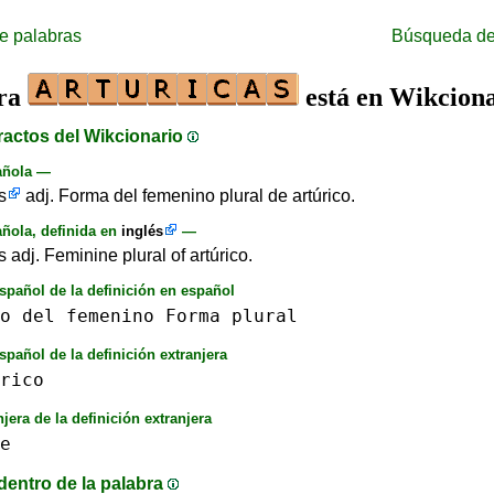
e palabras
Búsqueda de
bra
está en Wikcion
ractos del Wikcionario
añola —
s
adj. Forma del femenino plural de artúrico.
ñola, definida en
inglés
—
s adj. Feminine plural of artúrico.
spañol de la definición en español
o
del
femenino
Forma
plural
spañol de la definición extranjera
rico
njera de la definición extranjera
e
dentro de la palabra