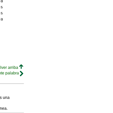
ra
as
as
ra
lver arriba
nte palabra
s una
inea.