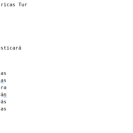
ricas
Tur
usticará
ias
í
a
s
ara
rá
n
rás
ías