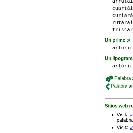
arrutái
cuartái
curiará
rutarai
triscar
Un primo
artúric
Un lipogra
artúric
Palabra a
Palabra an
Sitios web 
w
Visita
palabra
w
Visita