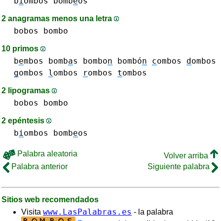
b
i
ombos
bomb
e
os
2 anagramas menos una letra
bobos
bombo
10 primos
b
e
mbos
bomb
a
s
bombo
n
bombó
n
c
ombos
d
ombos
g
ombos
l
ombos
r
ombos
t
ombos
2 lipogramas
bobos
bombo
2 epéntesis
b
i
ombos
bomb
e
os
Palabra aleatoria
Volver arriba
Palabra anterior
Siguiente palabra
Sitios web recomendados
www.LasPalabras.es
Visita
- la palabra