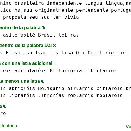
nimo
brasileira
independente
língua
língua␣n
tica
na␣sua
originalmente
pertencente
portug
proposta
seu
sua
tem
vivia
entro de la palabra
asile asilé
Brasil
leí
ras
dentro de la palabra DaI
s
Elisa
isa
Isar
lis
Lisa
Ori
Oriel
ríe
riel
 con una letra adicional
reis abriol
a
réis
Bielorr
u
sia
liber
t
arios
s menos una letra
is
abrioléis
Belisario
birlareis birlaréis
b
is libraréis
librerías
roblareis roblaréis
ma
ro
leatoria
Vo