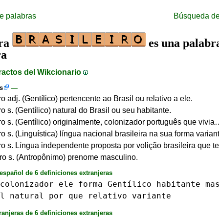
e palabras
Búsqueda de
bra
es una palabr
ra
ractos del Wikcionario
s
—
ro adj. (Gentílico) pertencente ao Brasil ou relativo a ele.
ro s. (Gentílico) natural do Brasil ou seu habitante.
iro s. (Gentílico) originalmente, colonizador português que vivi
ro s. (Linguística) língua nacional brasileira na sua forma varia
iro s. Língua independente proposta por volição brasileira que
iro s. (Antropônimo) prenome masculino.
español de 6 definiciones extranjeras
colonizador
ele
forma
Gentílico
habitante
ma
l
natural
por
que
relativo
variante
ranjeras de 6 definiciones extranjeras