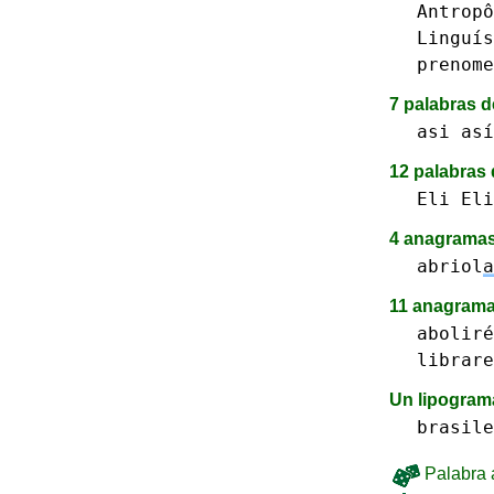
Antropô
Linguís
prenome
7 palabras d
asi así
12 palabras 
Eli
Eli
4 anagramas
abriol
a
11 anagrama
aboliré
librare
Un lipogra
brasile
Palabra a