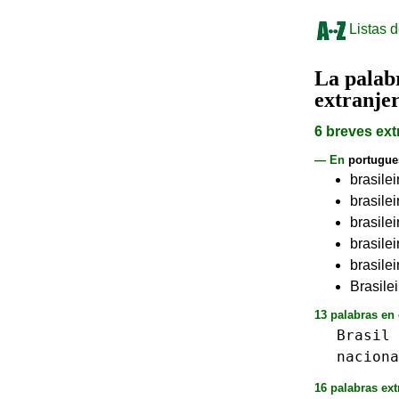
Listas d
La pala
extranje
6 breves ext
— En
portugue
brasilei
brasilei
brasile
brasilei
brasile
Brasile
13 palabras en 
Brasil
naciona
16 palabras ext