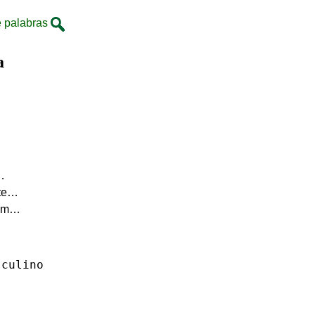
 palabras
a
a…
nte…
 tem…
sculino