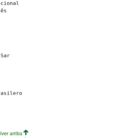
acional
uês
Sar
rasilero
lver arriba