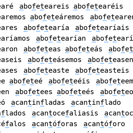
earé
a
bo
f
e
t
eareis
a
bo
f
e
t
earéis
earemos
a
bo
f
e
t
eáremos
a
bo
f
e
t
eare
eares
a
bo
f
e
t
earía
a
bo
f
e
t
earíais
earíamos
a
bo
f
e
t
earían
a
bo
f
e
t
ear
earon
a
bo
f
e
t
eas
a
bo
f
e
t
eás
a
bo
f
e
easeis
a
bo
f
e
t
eásemos
a
bo
f
e
t
ease
eases
a
bo
f
e
t
easte
a
bo
f
e
t
easteis
ee
a
bo
f
e
t
eé
a
bo
f
e
t
eéis
a
bo
f
e
t
ee
een
a
bo
f
e
t
ees
a
bo
f
e
t
eés
a
bo
f
e
t
e
eó
a
can
t
in
f
ladas
a
can
t
in
f
lado
n
f
lados
a
can
t
oce
f
aliasis
a
can
t
o
cé
f
alos
a
can
t
ó
f
oras
a
can
t
ó
f
oro