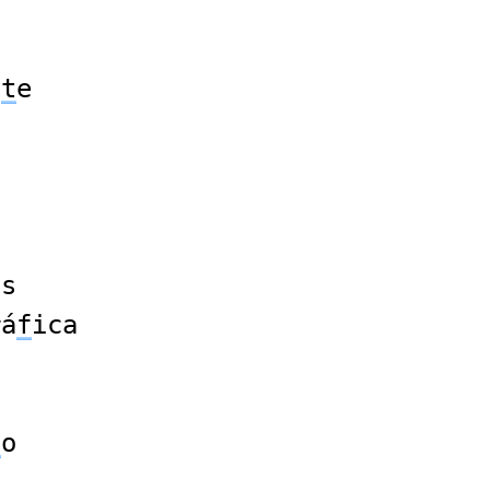
n
s
t
e
os
rá
f
ica
t
o