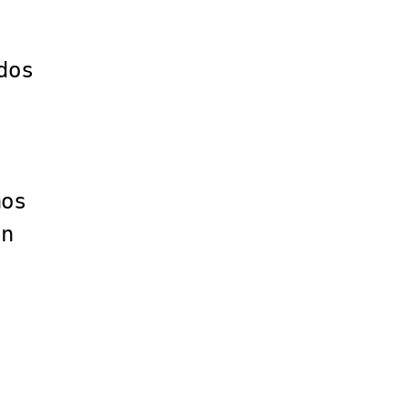
dos
mos
ón
a
e