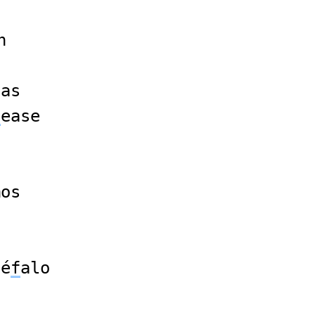
n
ías
t
ease
n
mos
o
cé
f
alo