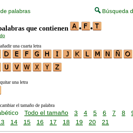
 de palabras
Búsqueda d
 palabras que contienen
•
•
ido
añadir una cuarta letra
quitar una letra
 cambiar el tamaño de palabra
abético
Todo el tamaño
3
4
5
6
7
8
13
14
15
16
17
18
19
20
21