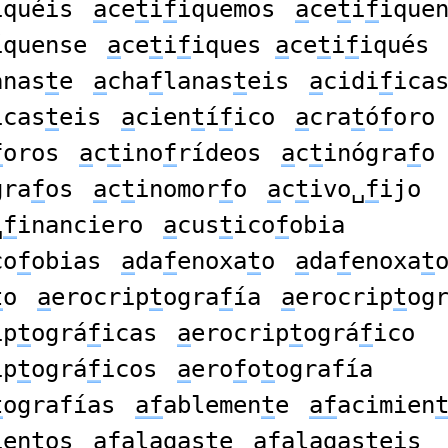
iquéis
a
ce
t
i
f
iquemos
a
ce
t
i
f
ique
íquense
a
ce
t
i
f
iques
a
ce
t
i
f
iqués
anas
t
e
a
cha
f
lanas
t
eis
a
cidi
f
ica
icas
t
eis
a
cien
t
í
f
ico
a
cra
t
ó
f
oro
f
oros
a
c
t
ino
f
rídeos
a
c
t
inógra
f
o
gra
f
os
a
c
t
inomor
f
o
a
c
t
ivo␣
f
ijo
␣
f
inanciero
a
cus
t
ico
f
obia
co
f
obias
a
da
f
enoxa
t
o
a
da
f
enoxa
t
t
o
a
erocrip
t
ogra
f
ía
a
erocrip
t
og
ip
t
ográ
f
icas
a
erocrip
t
ográ
f
ico
ip
t
ográ
f
icos
a
ero
f
o
t
ografía
t
ografías
af
ablemen
t
e
af
acimien
ien
t
os
af
alagas
t
e
af
alagas
t
eis