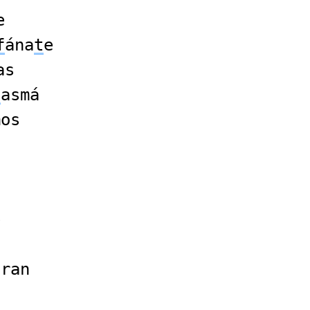
e
f
ána
t
e
as
t
asmá
mos
e
aran