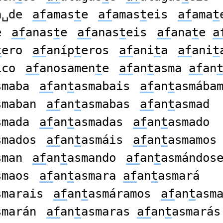
a␣de
af
amas
t
e
af
amas
t
eis
af
ama
t
e
af
anas
t
e
af
anas
t
eis
af
ana
t
e
a
t
ero
af
aníp
t
eros
af
ani
t
a
af
ani
t
ico
af
anosamen
t
e
af
an
t
asma
af
an
smaba
af
an
t
asmabais
af
an
t
asmába
smaban
af
an
t
asmabas
af
an
t
asmad
smada
af
an
t
asmadas
af
an
t
asmado
smados
af
an
t
asmáis
af
an
t
asmamos
sman
af
an
t
asmando
af
an
t
asmándos
smaos
af
an
t
asmara
af
an
t
asmará
smarais
af
an
t
asmáramos
af
an
t
asm
smarán
af
an
t
asmaras
af
an
t
asmarás