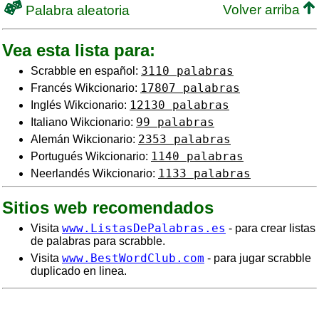
Volver arriba
Palabra aleatoria
Vea esta lista para:
3110 palabras
Scrabble en español:
17807 palabras
Francés Wikcionario:
12130 palabras
Inglés Wikcionario:
99 palabras
Italiano Wikcionario:
2353 palabras
Alemán Wikcionario:
1140 palabras
Portugués Wikcionario:
1133 palabras
Neerlandés Wikcionario:
Sitios web recomendados
www.ListasDePalabras.es
Visita
- para crear listas
de palabras para scrabble.
www.BestWordClub.com
Visita
- para jugar scrabble
duplicado en linea.