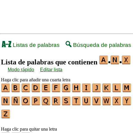
Listas de palabras
Búsqueda de palabras
Lista de palabras que contienen
•
•
Modo rápido
Editar lista
Haga clic para añadir una cuarta letra
Haga clic para quitar una letra