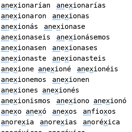
an
e
x
ionarían
an
e
x
ionarías
an
e
x
ionaron
an
e
x
ionas
an
e
x
ionás
an
e
x
ionase
an
e
x
ionaseis
an
e
x
ionásemos
an
e
x
ionasen
an
e
x
ionases
an
e
x
ionaste
an
e
x
ionasteis
an
e
x
ione
an
e
x
ioné
an
e
x
ionéis
an
e
x
ionemos
an
e
x
ionen
an
e
x
iones
an
e
x
ionés
an
e
x
ionismos
an
e
x
iono
an
e
x
ionó
an
e
x
o
an
e
x
ó
an
e
x
os
an
fio
x
os
an
ore
x
ia
an
ore
x
ias
an
oré
x
ica