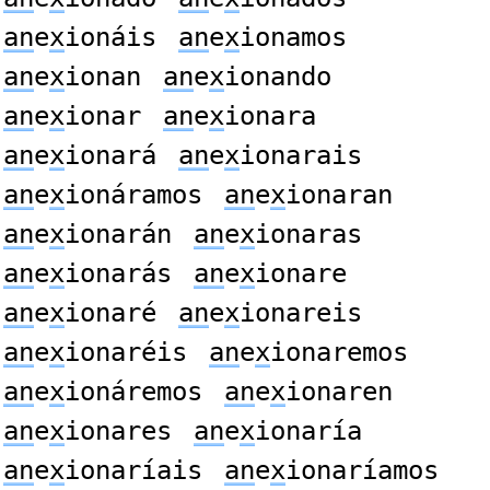
an
e
x
ionáis
an
e
x
ionamos
an
e
x
ionan
an
e
x
ionando
an
e
x
ionar
an
e
x
ionara
an
e
x
ionará
an
e
x
ionarais
an
e
x
ionáramos
an
e
x
ionaran
an
e
x
ionarán
an
e
x
ionaras
an
e
x
ionarás
an
e
x
ionare
an
e
x
ionaré
an
e
x
ionareis
an
e
x
ionaréis
an
e
x
ionaremos
an
e
x
ionáremos
an
e
x
ionaren
an
e
x
ionares
an
e
x
ionaría
an
e
x
ionaríais
an
e
x
ionaríamos