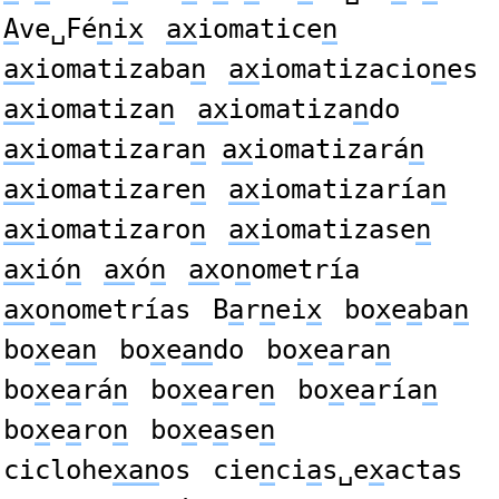
A
ve␣Fé
n
i
x
ax
iomatice
n
ax
iomatizaba
n
ax
iomatizacio
n
es
ax
iomatiza
n
ax
iomatiza
n
do
ax
iomatizara
n
ax
iomatizará
n
ax
iomatizare
n
ax
iomatizaría
n
ax
iomatizaro
n
ax
iomatizase
n
ax
ió
n
ax
ó
n
ax
o
n
ometría
ax
o
n
ometrías
B
a
r
n
ei
x
bo
x
e
a
ba
n
bo
x
e
an
bo
x
e
an
do
bo
x
e
a
ra
n
bo
x
e
a
rá
n
bo
x
e
a
re
n
bo
x
e
a
ría
n
bo
x
e
a
ro
n
bo
x
e
a
se
n
ciclohe
xan
os
cie
n
ci
a
s␣e
x
actas