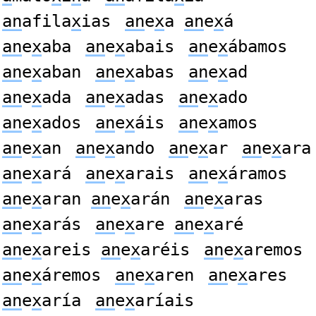
an
afila
x
ias
an
e
x
a
an
e
x
á
an
e
x
aba
an
e
x
abais
an
e
x
ábamos
an
e
x
aban
an
e
x
abas
an
e
x
ad
an
e
x
ada
an
e
x
adas
an
e
x
ado
an
e
x
ados
an
e
x
áis
an
e
x
amos
an
e
x
an
an
e
x
ando
an
e
x
ar
an
e
x
ara
an
e
x
ará
an
e
x
arais
an
e
x
áramos
an
e
x
aran
an
e
x
arán
an
e
x
aras
an
e
x
arás
an
e
x
are
an
e
x
aré
an
e
x
areis
an
e
x
aréis
an
e
x
aremos
an
e
x
áremos
an
e
x
aren
an
e
x
ares
an
e
x
aría
an
e
x
aríais