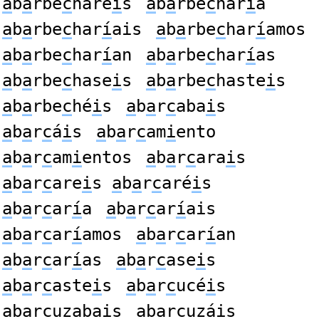
a
b
a
rbe
c
haré
i
s
a
b
a
rbe
c
har
í
a
a
b
a
rbe
c
har
í
ais
a
b
a
rbe
c
har
í
amos
a
b
a
rbe
c
har
í
an
a
b
a
rbe
c
har
í
as
a
b
a
rbe
c
hase
i
s
a
b
a
rbe
c
haste
i
s
a
b
a
rbe
c
hé
i
s
a
b
a
r
c
aba
i
s
a
b
a
r
c
á
i
s
a
b
a
r
c
am
i
ento
a
b
a
r
c
am
i
entos
a
b
a
r
c
ara
i
s
a
b
a
r
c
are
i
s
a
b
a
r
c
aré
i
s
a
b
a
r
c
ar
í
a
a
b
a
r
c
ar
í
ais
a
b
a
r
c
ar
í
amos
a
b
a
r
c
ar
í
an
a
b
a
r
c
ar
í
as
a
b
a
r
c
ase
i
s
a
b
a
r
c
aste
i
s
a
b
a
r
c
ucé
i
s
a
b
a
r
c
uzaba
i
s
a
b
a
r
c
uzá
i
s