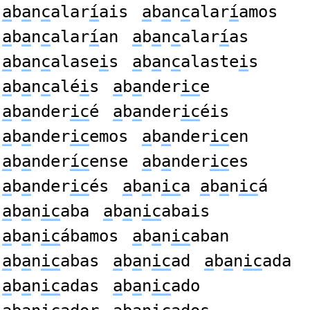
a
b
a
n
c
alar
í
ais
a
b
a
n
c
alar
í
amos
a
b
a
n
c
alar
í
an
a
b
a
n
c
alar
í
as
a
b
a
n
c
alase
i
s
a
b
a
n
c
alaste
i
s
a
b
a
n
c
alé
i
s
a
b
a
nder
ic
e
a
b
a
nder
ic
é
a
b
a
nder
ic
éis
a
b
a
nder
ic
emos
a
b
a
nder
ic
en
a
b
a
nder
íc
ense
a
b
a
nder
ic
es
a
b
a
nder
ic
és
a
b
a
n
ic
a
a
b
a
n
ic
á
a
b
a
n
ic
aba
a
b
a
n
ic
abais
a
b
a
n
ic
ábamos
a
b
a
n
ic
aban
a
b
a
n
ic
abas
a
b
a
n
ic
ad
a
b
a
n
ic
ada
a
b
a
n
ic
adas
a
b
a
n
ic
ado