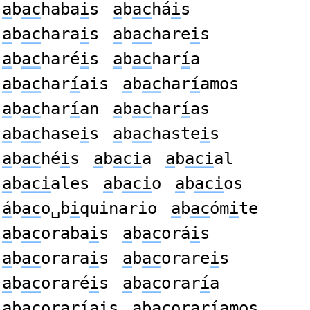
a
b
ac
haba
i
s
a
b
ac
há
i
s
a
b
ac
hara
i
s
a
b
ac
hare
i
s
a
b
ac
haré
i
s
a
b
ac
har
í
a
a
b
ac
har
í
ais
a
b
ac
har
í
amos
a
b
ac
har
í
an
a
b
ac
har
í
as
a
b
ac
hase
i
s
a
b
ac
haste
i
s
a
b
ac
hé
i
s
a
b
aci
a
a
b
aci
al
a
b
aci
ales
a
b
aci
o
a
b
aci
os
á
b
ac
o␣b
i
quinario
a
b
ac
óm
i
te
a
b
ac
oraba
i
s
a
b
ac
orá
i
s
a
b
ac
orara
i
s
a
b
ac
orare
i
s
a
b
ac
oraré
i
s
a
b
ac
orar
í
a
a
b
ac
orar
í
ais
a
b
ac
orar
í
amos