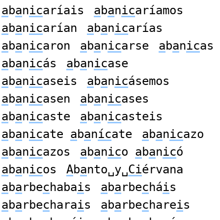
a
b
a
n
ic
aríais
a
b
a
n
ic
aríamos
a
b
a
n
ic
arían
a
b
a
n
ic
arías
a
b
a
n
ic
aron
a
b
a
n
ic
arse
a
b
a
n
ic
as
a
b
a
n
ic
ás
a
b
a
n
ic
ase
a
b
a
n
ic
aseis
a
b
a
n
ic
ásemos
a
b
a
n
ic
asen
a
b
a
n
ic
ases
a
b
a
n
ic
aste
a
b
a
n
ic
asteis
a
b
a
n
ic
ate
a
b
a
n
íc
ate
a
b
a
n
ic
azo
a
b
a
n
ic
azos
a
b
a
n
ic
o
a
b
a
n
ic
ó
a
b
a
n
ic
os
A
b
a
nto␣y␣
Ci
érvana
a
b
a
rbe
c
haba
i
s
a
b
a
rbe
c
há
i
s
a
b
a
rbe
c
hara
i
s
a
b
a
rbe
c
hare
i
s