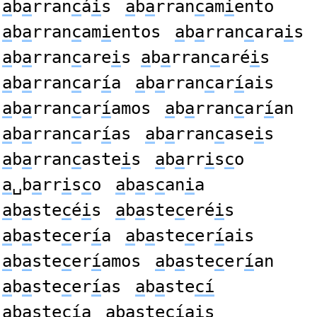
a
b
a
rran
c
á
i
s
a
b
a
rran
c
am
i
ento
a
b
a
rran
c
am
i
entos
a
b
a
rran
c
ara
i
s
a
b
a
rran
c
are
i
s
a
b
a
rran
c
aré
i
s
a
b
a
rran
c
ar
í
a
a
b
a
rran
c
ar
í
ais
a
b
a
rran
c
ar
í
amos
a
b
a
rran
c
ar
í
an
a
b
a
rran
c
ar
í
as
a
b
a
rran
c
ase
i
s
a
b
a
rran
c
aste
i
s
a
b
a
rr
i
s
c
o
a
␣b
a
rr
i
s
c
o
a
b
a
s
c
an
i
a
a
b
a
ste
c
é
i
s
a
b
a
ste
c
eré
i
s
a
b
a
ste
c
er
í
a
a
b
a
ste
c
er
í
ais
a
b
a
ste
c
er
í
amos
a
b
a
ste
c
er
í
an
a
b
a
ste
c
er
í
as
a
b
a
ste
cí
a
b
a
ste
cí
a
a
b
a
ste
cí
ais