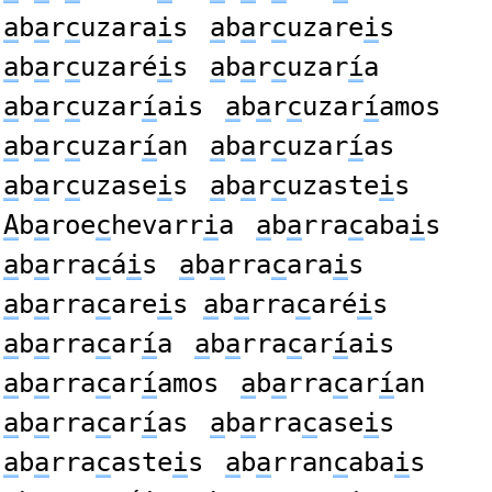
a
b
a
r
c
uzara
i
s
a
b
a
r
c
uzare
i
s
a
b
a
r
c
uzaré
i
s
a
b
a
r
c
uzar
í
a
a
b
a
r
c
uzar
í
ais
a
b
a
r
c
uzar
í
amos
a
b
a
r
c
uzar
í
an
a
b
a
r
c
uzar
í
as
a
b
a
r
c
uzase
i
s
a
b
a
r
c
uzaste
i
s
A
b
a
roe
c
hevarr
i
a
a
b
a
rra
c
aba
i
s
a
b
a
rra
c
á
i
s
a
b
a
rra
c
ara
i
s
a
b
a
rra
c
are
i
s
a
b
a
rra
c
aré
i
s
a
b
a
rra
c
ar
í
a
a
b
a
rra
c
ar
í
ais
a
b
a
rra
c
ar
í
amos
a
b
a
rra
c
ar
í
an
a
b
a
rra
c
ar
í
as
a
b
a
rra
c
ase
i
s
a
b
a
rra
c
aste
i
s
a
b
a
rran
c
aba
i
s