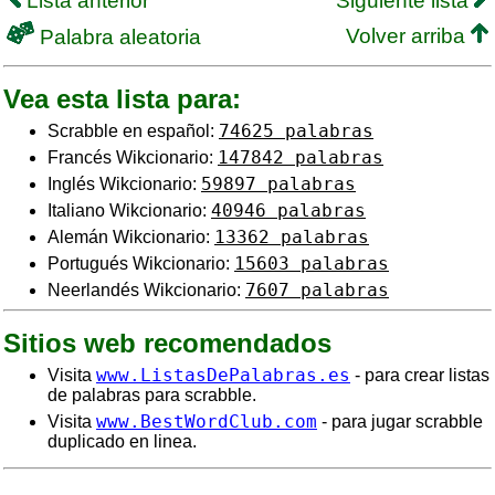
Lista anterior
Siguiente lista
Volver arriba
Palabra aleatoria
Vea esta lista para:
74625 palabras
Scrabble en español:
147842 palabras
Francés Wikcionario:
59897 palabras
Inglés Wikcionario:
40946 palabras
Italiano Wikcionario:
13362 palabras
Alemán Wikcionario:
15603 palabras
Portugués Wikcionario:
7607 palabras
Neerlandés Wikcionario:
Sitios web recomendados
www.ListasDePalabras.es
Visita
- para crear listas
de palabras para scrabble.
www.BestWordClub.com
Visita
- para jugar scrabble
duplicado en linea.