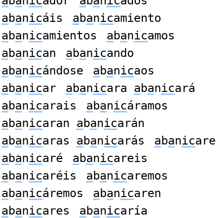
a
b
a
n
ic
ador
a
b
a
n
ic
ados
a
b
a
n
ic
áis
a
b
a
n
ic
amiento
a
b
a
n
ic
amientos
a
b
a
n
ic
amos
a
b
a
n
ic
an
a
b
a
n
ic
ando
a
b
a
n
ic
ándose
a
b
a
n
ic
aos
a
b
a
n
ic
ar
a
b
a
n
ic
ara
a
b
a
n
ic
ará
a
b
a
n
ic
arais
a
b
a
n
ic
áramos
a
b
a
n
ic
aran
a
b
a
n
ic
arán
a
b
a
n
ic
aras
a
b
a
n
ic
arás
a
b
a
n
ic
are
a
b
a
n
ic
aré
a
b
a
n
ic
areis
a
b
a
n
ic
aréis
a
b
a
n
ic
aremos
a
b
a
n
ic
áremos
a
b
a
n
ic
aren
a
b
a
n
ic
ares
a
b
a
n
ic
aría