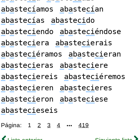
a
b
a
ste
cí
amos
a
b
a
ste
cí
an
a
b
a
ste
cí
as
a
b
a
ste
ci
do
a
b
a
ste
ci
endo
a
b
a
ste
ci
éndose
a
b
a
ste
ci
era
a
b
a
ste
ci
erais
a
b
a
ste
ci
éramos
a
b
a
ste
ci
eran
a
b
a
ste
ci
eras
a
b
a
ste
ci
ere
a
b
a
ste
ci
ereis
a
b
a
ste
ci
éremos
a
b
a
ste
ci
eren
a
b
a
ste
ci
eres
a
b
a
ste
ci
eron
a
b
a
ste
ci
ese
a
b
a
ste
ci
eseis
Página:
1
2
3
4
419
•••