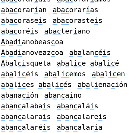
a
b
ac
orar
í
an
a
b
ac
orar
í
as
a
b
ac
orase
i
s
a
b
ac
oraste
i
s
a
b
ac
oré
i
s
a
b
ac
ter
i
ano
A
b
a
d
i
anobeas
c
oa
A
b
a
d
i
anoveaz
c
oa
a
b
a
lan
c
é
i
s
A
b
a
l
ci
squeta
a
b
a
l
ic
e
a
b
a
l
ic
é
a
b
a
l
ic
éis
a
b
a
l
ic
emos
a
b
a
l
ic
en
a
b
a
l
ic
es
a
b
a
l
ic
és
a
b
a
l
i
ena
c
ión
a
b
a
na
ci
ón
a
b
a
n
c
a
í
no
a
b
a
n
c
alaba
i
s
a
b
a
n
c
alá
i
s
a
b
a
n
c
alara
i
s
a
b
a
n
c
alare
i
s
a
b
a
n
c
alaré
i
s
a
b
a
n
c
alar
í
a