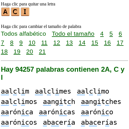
Haga clic para quitar una letra
Haga clic para cambiar el tamaño de palabra
Todos alfabético
Todo el tamaño
4
5
6
7
8
9
10
11
12
13
14
15
16
17
18
19
20
21
Hay 94257 palabras contienen 2A, C y
I
aa
l
c
l
i
m
aa
l
c
l
i
mes
aa
l
c
l
i
mo
aa
l
c
l
i
mos
aa
ng
i
t
c
h
aa
ng
i
t
c
hes
aa
rón
ic
a
aa
rón
ic
as
aa
rón
ic
o
aa
rón
ic
os
a
b
ac
er
í
a
a
b
ac
er
í
as