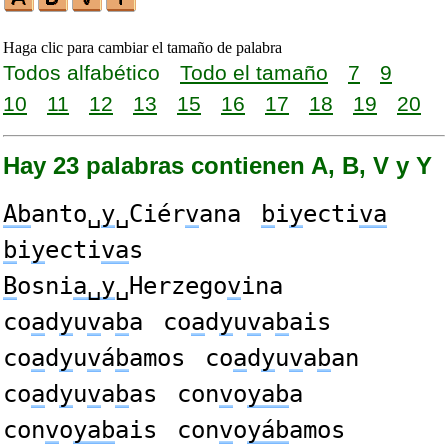
Haga clic para cambiar el tamaño de palabra
Todos alfabético
Todo el tamaño
7
9
10
11
12
13
15
16
17
18
19
20
Hay 23 palabras contienen A, B, V y Y
Ab
anto␣
y
␣Ciér
v
ana
b
i
y
ecti
va
b
i
y
ecti
va
s
B
osni
a␣y
␣Herzego
v
ina
co
a
d
y
u
v
a
b
a
co
a
d
y
u
v
a
b
ais
co
a
d
y
u
v
á
b
amos
co
a
d
y
u
v
a
b
an
co
a
d
y
u
v
a
b
as
con
v
o
yab
a
con
v
o
yab
ais
con
v
o
yáb
amos