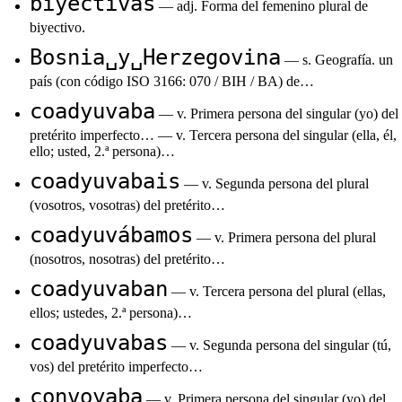
biyectivas
— adj. Forma del femenino plural de
biyectivo.
Bosnia␣y␣Herzegovina
— s. Geografía. un
país (con código ISO 3166: 070 / BIH / BA) de…
coadyuvaba
— v. Primera persona del singular (yo) del
pretérito imperfecto… — v. Tercera persona del singular (ella, él,
ello; usted, 2.ª persona)…
coadyuvabais
— v. Segunda persona del plural
(vosotros, vosotras) del pretérito…
coadyuvábamos
— v. Primera persona del plural
(nosotros, nosotras) del pretérito…
coadyuvaban
— v. Tercera persona del plural (ellas,
ellos; ustedes, 2.ª persona)…
coadyuvabas
— v. Segunda persona del singular (tú,
vos) del pretérito imperfecto…
convoyaba
— v. Primera persona del singular (yo) del