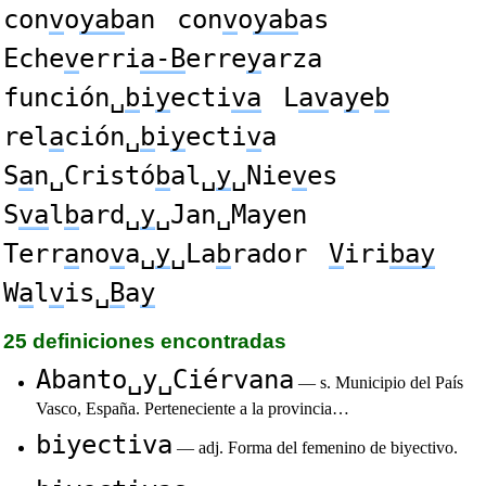
con
v
o
yab
an
con
v
o
yab
as
Eche
v
erri
a-B
erre
y
arza
función␣
b
i
y
ecti
va
L
av
a
y
e
b
rel
a
ción␣
b
i
y
ecti
v
a
S
a
n␣Cristó
b
al␣
y
␣Nie
v
es
S
va
l
b
ard␣
y
␣Jan␣Mayen
Terr
a
no
v
a␣
y
␣La
b
rador
V
iri
bay
W
a
l
v
is␣
B
a
y
25 definiciones encontradas
Abanto␣y␣Ciérvana
— s. Municipio del País
Vasco, España. Perteneciente a la provincia…
biyectiva
— adj. Forma del femenino de biyectivo.