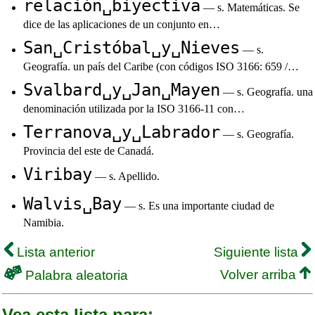
relación␣biyectiva
— s. Matemáticas. Se
dice de las aplicaciones de un conjunto en…
San␣Cristóbal␣y␣Nieves
— s.
Geografía. un país del Caribe (con códigos ISO 3166: 659 /…
Svalbard␣y␣Jan␣Mayen
— s. Geografía. una
denominación utilizada por la ISO 3166-11 con…
Terranova␣y␣Labrador
— s. Geografía.
Provincia del este de Canadá.
Viribay
— s. Apellido.
Walvis␣Bay
— s. Es una importante ciudad de
Namibia.
Lista anterior
Siguiente lista
Volver arriba
Palabra aleatoria
Vea esta lista para: