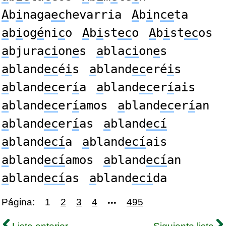
A
b
i
naga
ec
hevarria
A
b
i
n
ce
ta
a
b
i
og
é
ni
c
o
A
b
i
st
ec
o
A
b
i
st
ec
os
a
bjura
ci
on
e
s
a
bla
ci
on
e
s
a
bland
ec
é
i
s
a
bland
ec
eré
i
s
a
bland
ec
er
í
a
a
bland
ec
er
í
ais
a
bland
ec
er
í
amos
a
bland
ec
er
í
an
a
bland
ec
er
í
as
a
bland
ecí
a
bland
ecí
a
a
bland
ecí
ais
a
bland
ecí
amos
a
bland
ecí
an
a
bland
ecí
as
a
bland
eci
da
Página:
1
2
3
4
495
•••