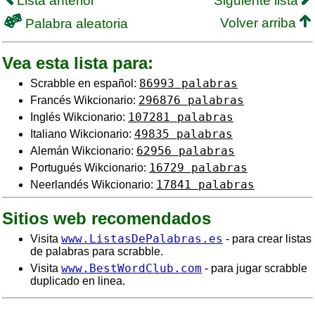
Lista anterior
Siguiente lista
Volver arriba
Palabra aleatoria
Vea esta lista para:
86993 palabras
Scrabble en español:
296876 palabras
Francés Wikcionario:
107281 palabras
Inglés Wikcionario:
49835 palabras
Italiano Wikcionario:
62956 palabras
Alemán Wikcionario:
16729 palabras
Portugués Wikcionario:
17841 palabras
Neerlandés Wikcionario:
Sitios web recomendados
www.ListasDePalabras.es
Visita
- para crear listas
de palabras para scrabble.
www.BestWordClub.com
Visita
- para jugar scrabble
duplicado en linea.