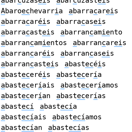
a
bar
c
uzas
ei
s
a
bar
c
uzast
ei
s
A
baro
ec
hevarr
i
a
a
barra
c
ar
ei
s
a
barra
c
ar
éi
s
a
barra
c
as
ei
s
a
barra
c
ast
ei
s
a
barran
c
am
ie
nto
a
barran
c
am
ie
ntos
a
barran
c
ar
ei
s
a
barran
c
ar
éi
s
a
barran
c
as
ei
s
a
barran
c
ast
ei
s
a
bast
ec
é
i
s
a
bast
ec
eré
i
s
a
bast
ec
er
í
a
a
bast
ec
er
í
ais
a
bast
ec
er
í
amos
a
bast
ec
er
í
an
a
bast
ec
er
í
as
a
bast
ecí
a
bast
ecí
a
a
bast
ecí
ais
a
bast
ecí
amos
a
bast
ecí
an
a
bast
ecí
as