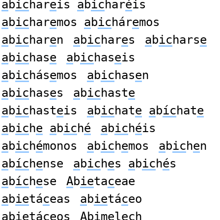
a
b
ic
har
e
is
a
b
ic
har
é
is
a
b
ic
har
e
mos
a
b
ic
hár
e
mos
a
b
ic
har
e
n
a
b
ic
har
e
s
a
b
ic
hars
e
a
b
ic
has
e
a
b
ic
has
e
is
a
b
ic
hás
e
mos
a
b
ic
has
e
n
a
b
ic
has
e
s
a
b
ic
hast
e
a
b
ic
hast
e
is
a
b
ic
hat
e
a
b
íc
hat
e
a
b
ic
h
e
a
b
ic
h
é
a
b
ic
h
é
is
a
b
ic
h
é
monos
a
b
ic
h
e
mos
a
b
ic
h
e
n
a
b
íc
h
e
nse
a
b
ic
h
e
s
a
b
ic
h
é
s
a
b
íc
h
e
se
A
b
ie
ta
c
eae
a
b
ie
tá
c
eas
a
b
ie
tá
c
eo
a
b
ie
tá
c
eos
A
b
i
m
e
le
c
h