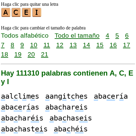
Haga clic para quitar una letra
Haga clic para cambiar el tamaño de palabra
Todos alfabético
Todo el tamaño
4
5
6
7
8
9
10
11
12
13
14
15
16
17
18
19
20
21
Hay 111310 palabras contienen A, C, E
y I
a
al
c
l
i
m
e
s
a
ang
i
t
c
h
e
s
a
ba
ce
r
í
a
a
ba
ce
r
í
as
a
ba
c
har
ei
s
a
ba
c
har
éi
s
a
ba
c
has
ei
s
a
ba
c
hast
ei
s
a
ba
c
h
éi
s