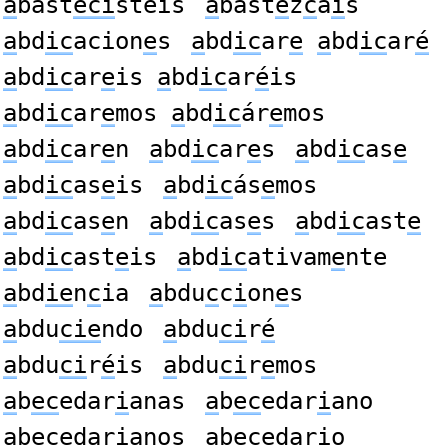
a
bast
eci
steis
a
bast
e
z
c
á
i
s
a
bd
ic
acion
e
s
a
bd
ic
ar
e
a
bd
ic
ar
é
a
bd
ic
ar
e
is
a
bd
ic
ar
é
is
a
bd
ic
ar
e
mos
a
bd
ic
ár
e
mos
a
bd
ic
ar
e
n
a
bd
ic
ar
e
s
a
bd
ic
as
e
a
bd
ic
as
e
is
a
bd
ic
ás
e
mos
a
bd
ic
as
e
n
a
bd
ic
as
e
s
a
bd
ic
ast
e
a
bd
ic
ast
e
is
a
bd
ic
ativam
e
nte
a
bd
ie
n
c
ia
a
bdu
c
c
i
on
e
s
a
bdu
cie
ndo
a
bdu
ci
r
é
a
bdu
ci
r
é
is
a
bdu
ci
r
e
mos
a
b
ec
edar
i
anas
a
b
ec
edar
i
ano
a
b
ec
edar
i
anos
a
b
ec
edar
i
o