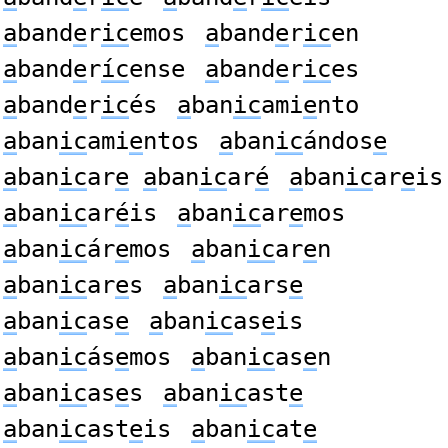
a
band
e
r
ic
emos
a
band
e
r
ic
en
a
band
e
r
íc
ense
a
band
e
r
ic
es
a
band
e
r
ic
és
a
ban
ic
ami
e
nto
a
ban
ic
ami
e
ntos
a
ban
ic
ándos
e
a
ban
ic
ar
e
a
ban
ic
ar
é
a
ban
ic
ar
e
is
a
ban
ic
ar
é
is
a
ban
ic
ar
e
mos
a
ban
ic
ár
e
mos
a
ban
ic
ar
e
n
a
ban
ic
ar
e
s
a
ban
ic
ars
e
a
ban
ic
as
e
a
ban
ic
as
e
is
a
ban
ic
ás
e
mos
a
ban
ic
as
e
n
a
ban
ic
as
e
s
a
ban
ic
ast
e
a
ban
ic
ast
e
is
a
ban
ic
at
e