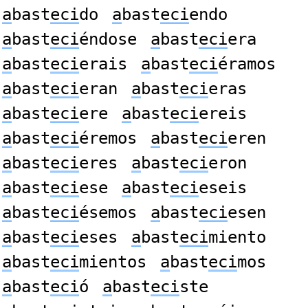
a
bast
eci
do
a
bast
eci
endo
a
bast
eci
éndose
a
bast
eci
era
a
bast
eci
erais
a
bast
eci
éramos
a
bast
eci
eran
a
bast
eci
eras
a
bast
eci
ere
a
bast
eci
ereis
a
bast
eci
éremos
a
bast
eci
eren
a
bast
eci
eres
a
bast
eci
eron
a
bast
eci
ese
a
bast
eci
eseis
a
bast
eci
ésemos
a
bast
eci
esen
a
bast
eci
eses
a
bast
eci
miento
a
bast
eci
mientos
a
bast
eci
mos
a
bast
eci
ó
a
bast
eci
ste