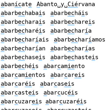
a
ban
íc
at
e
A
banto␣y␣
Cié
rvana
a
barb
ec
haba
i
s
a
barb
ec
há
i
s
a
barb
ec
hara
i
s
a
barb
ec
hare
i
s
a
barb
ec
haré
i
s
a
barb
ec
har
í
a
a
barb
ec
har
í
ais
a
barb
ec
har
í
amos
a
barb
ec
har
í
an
a
barb
ec
har
í
as
a
barb
ec
hase
i
s
a
barb
ec
haste
i
s
a
barb
ec
hé
i
s
a
bar
c
am
ie
nto
a
bar
c
am
ie
ntos
a
bar
c
ar
ei
s
a
bar
c
ar
éi
s
a
bar
c
as
ei
s
a
bar
c
ast
ei
s
a
bar
c
uc
éi
s
a
bar
c
uzar
ei
s
a
bar
c
uzar
éi
s