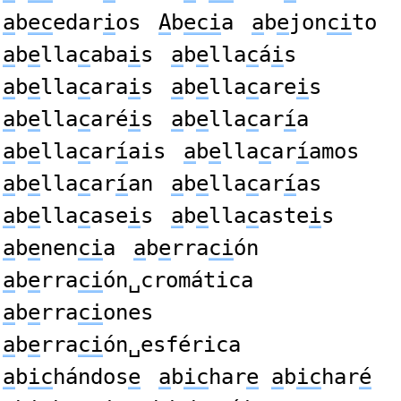
a
b
ec
edar
i
os
A
b
eci
a
a
b
e
jon
ci
to
a
b
e
lla
c
aba
i
s
a
b
e
lla
c
á
i
s
a
b
e
lla
c
ara
i
s
a
b
e
lla
c
are
i
s
a
b
e
lla
c
aré
i
s
a
b
e
lla
c
ar
í
a
a
b
e
lla
c
ar
í
ais
a
b
e
lla
c
ar
í
amos
a
b
e
lla
c
ar
í
an
a
b
e
lla
c
ar
í
as
a
b
e
lla
c
ase
i
s
a
b
e
lla
c
aste
i
s
a
b
e
nen
ci
a
a
b
e
rra
ci
ón
a
b
e
rra
ci
ón␣cromática
a
b
e
rra
ci
ones
a
b
e
rra
ci
ón␣esférica
a
b
ic
hándos
e
a
b
ic
har
e
a
b
ic
har
é