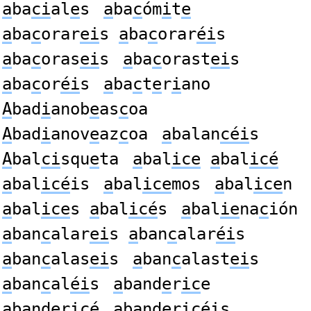
a
ba
ci
al
e
s
a
ba
c
óm
i
t
e
a
ba
c
orar
ei
s
a
ba
c
orar
éi
s
a
ba
c
oras
ei
s
a
ba
c
orast
ei
s
a
ba
c
or
éi
s
a
ba
c
t
e
r
i
ano
A
bad
i
anob
e
as
c
oa
A
bad
i
anov
e
az
c
oa
a
balan
céi
s
A
bal
ci
squ
e
ta
a
bal
ice
a
bal
icé
a
bal
icé
is
a
bal
ice
mos
a
bal
ice
n
a
bal
ice
s
a
bal
icé
s
a
bal
ie
na
c
ión
a
ban
c
alar
ei
s
a
ban
c
alar
éi
s
a
ban
c
alas
ei
s
a
ban
c
alast
ei
s
a
ban
c
al
éi
s
a
band
e
r
ic
e
a
band
e
r
ic
é
a
band
e
r
ic
éis