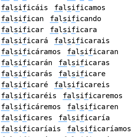
fa
l
s
i
f
icáis
fa
l
s
i
f
icamos
fa
l
s
i
f
ican
fa
l
s
i
f
icando
fa
l
s
i
f
icar
fa
l
s
i
f
icara
fa
l
s
i
f
icará
fa
l
s
i
f
icarais
fa
l
s
i
f
icáramos
fa
l
s
i
f
icaran
fa
l
s
i
f
icarán
fa
l
s
i
f
icaras
fa
l
s
i
f
icarás
fa
l
s
i
f
icare
fa
l
s
i
f
icaré
fa
l
s
i
f
icareis
fa
l
s
i
f
icaréis
fa
l
s
i
f
icaremos
fa
l
s
i
f
icáremos
fa
l
s
i
f
icaren
fa
l
s
i
f
icares
fa
l
s
i
f
icaría
fa
l
s
i
f
icaríais
fa
l
s
i
f
icaríamos