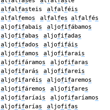
a
l
f
al
f
a
s
es
a
l
f
al
f
a
s
te
a
l
f
al
f
a
s
teis
a
l
f
al
f
éi
s
a
l
f
al
f
emo
s
a
l
f
al
f
e
s
a
l
f
al
f
é
s
a
ljo
f
i
f
abai
s
a
ljo
f
i
f
ábamo
s
a
ljo
f
i
f
aba
s
a
ljo
f
i
f
ada
s
a
ljo
f
i
f
ado
s
a
ljo
f
i
f
ái
s
a
ljo
f
i
f
amo
s
a
ljo
f
i
f
arai
s
a
ljo
f
i
f
áramo
s
a
ljo
f
i
f
ara
s
a
ljo
f
i
f
ará
s
a
ljo
f
i
f
arei
s
a
ljo
f
i
f
aréi
s
a
ljo
f
i
f
aremo
s
a
ljo
f
i
f
áremo
s
a
ljo
f
i
f
are
s
a
ljo
f
i
f
aríai
s
a
ljo
f
i
f
aríamo
s
a
ljo
f
i
f
aría
s
a
ljo
f
i
f
a
s