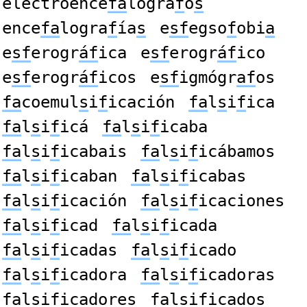
electroence
fa
lógra
f
o
s
ence
fa
logra
f
ía
s
e
sf
egso
f
obi
a
e
sf
erogr
áf
ica
e
sf
erogr
áf
ico
e
sf
erogr
áf
icos
e
sf
igmógr
af
os
fa
coemul
s
i
f
icación
fa
l
s
i
f
ica
fa
l
s
i
f
icá
fa
l
s
i
f
icaba
fa
l
s
i
f
icabais
fa
l
s
i
f
icábamos
fa
l
s
i
f
icaban
fa
l
s
i
f
icabas
fa
l
s
i
f
icación
fa
l
s
i
f
icaciones
fa
l
s
i
f
icad
fa
l
s
i
f
icada
fa
l
s
i
f
icadas
fa
l
s
i
f
icado
fa
l
s
i
f
icadora
fa
l
s
i
f
icadoras
fa
l
s
i
f
icadores
fa
l
s
i
f
icados