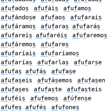
af
u
f
ado
s
af
u
f
ái
s
af
u
f
amo
s
af
u
f
ándo
s
e
af
u
f
ao
s
af
u
f
arai
s
af
u
f
áramo
s
af
u
f
ara
s
af
u
f
ará
s
af
u
f
arei
s
af
u
f
aréi
s
af
u
f
aremo
s
af
u
f
áremo
s
af
u
f
are
s
af
u
f
aríai
s
af
u
f
aríamo
s
af
u
f
aría
s
af
u
f
arla
s
af
u
f
ar
s
e
af
u
f
a
s
af
u
f
á
s
af
u
f
a
s
e
af
u
f
a
s
eis
af
u
f
á
s
emos
af
u
f
a
s
en
af
u
f
a
s
es
af
u
f
a
s
te
af
u
f
a
s
teis
af
u
f
éi
s
af
u
f
emo
s
af
ú
f
en
s
e
af
u
f
e
s
af
u
f
é
s
af
u
f
one
s