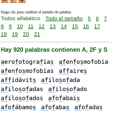
Haga clic para cambiar el tamaño de palabra
Todos alfabético
Todo el tamaño
5
6
7
8
9
10
11
12
13
14
15
16
17
18
19
20
21
Hay 920 palabras contienen A, 2F y S
a
ero
f
otogra
f
ía
s
af
en
f
o
s
mofobia
af
en
f
o
s
mofobias
aff
aire
s
aff
idávit
s
af
ilo
s
o
f
ada
af
ilo
s
o
f
adas
af
ilo
s
o
f
ado
af
ilo
s
o
f
ados
af
o
f
abai
s
af
o
f
ábamo
s
af
o
f
aba
s
af
o
f
ada
s