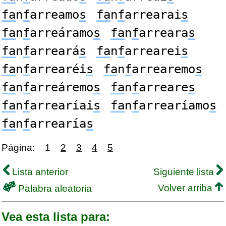
fa
n
f
arreamo
s
fa
n
f
arrearai
s
fa
n
f
arreáramo
s
fa
n
f
arreara
s
fa
n
f
arreará
s
fa
n
f
arrearei
s
fa
n
f
arrearéi
s
fa
n
f
arrearemo
s
fa
n
f
arreáremo
s
fa
n
f
arreare
s
fa
n
f
arrearíai
s
fa
n
f
arrearíamo
s
fa
n
f
arrearía
s
Página:
1
2
3
4
5
Lista anterior
Siguiente lista
Volver arriba
Palabra aleatoria
Vea esta lista para: