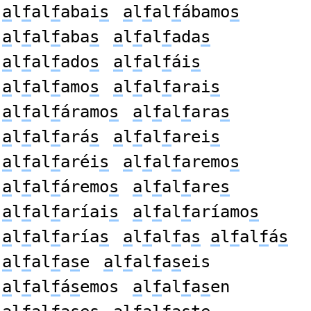
a
l
f
al
f
abai
s
a
l
f
al
f
ábamo
s
a
l
f
al
f
aba
s
a
l
f
al
f
ada
s
a
l
f
al
f
ado
s
a
l
f
al
f
ái
s
a
l
f
al
f
amo
s
a
l
f
al
f
arai
s
a
l
f
al
f
áramo
s
a
l
f
al
f
ara
s
a
l
f
al
f
ará
s
a
l
f
al
f
arei
s
a
l
f
al
f
aréi
s
a
l
f
al
f
aremo
s
a
l
f
al
f
áremo
s
a
l
f
al
f
are
s
a
l
f
al
f
aríai
s
a
l
f
al
f
aríamo
s
a
l
f
al
f
aría
s
a
l
f
al
f
a
s
a
l
f
al
f
á
s
a
l
f
al
f
a
s
e
a
l
f
al
f
a
s
eis
a
l
f
al
f
á
s
emos
a
l
f
al
f
a
s
en