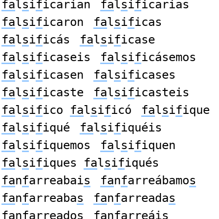
fa
l
s
i
f
icarían
fa
l
s
i
f
icarías
fa
l
s
i
f
icaron
fa
l
s
i
f
icas
fa
l
s
i
f
icás
fa
l
s
i
f
icase
fa
l
s
i
f
icaseis
fa
l
s
i
f
icásemos
fa
l
s
i
f
icasen
fa
l
s
i
f
icases
fa
l
s
i
f
icaste
fa
l
s
i
f
icasteis
fa
l
s
i
f
ico
fa
l
s
i
f
icó
fa
l
s
i
f
ique
fa
l
s
i
f
iqué
fa
l
s
i
f
iquéis
fa
l
s
i
f
iquemos
fa
l
s
i
f
iquen
fa
l
s
i
f
iques
fa
l
s
i
f
iqués
fa
n
f
arreabai
s
fa
n
f
arreábamo
s
fa
n
f
arreaba
s
fa
n
f
arreada
s
fa
n
f
arreado
s
fa
n
f
arreái
s