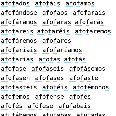
af
o
f
ado
s
af
o
f
ái
s
af
o
f
amo
s
af
o
f
ándo
s
e
af
o
f
ao
s
af
o
f
arai
s
af
o
f
áramo
s
af
o
f
ara
s
af
o
f
ará
s
af
o
f
arei
s
af
o
f
aréi
s
af
o
f
aremo
s
af
o
f
áremo
s
af
o
f
are
s
af
o
f
aríai
s
af
o
f
aríamo
s
af
o
f
aría
s
af
o
f
a
s
af
o
f
á
s
af
o
f
a
s
e
af
o
f
a
s
eis
af
o
f
á
s
emos
af
o
f
a
s
en
af
o
f
a
s
es
af
o
f
a
s
te
af
o
f
a
s
teis
af
o
f
éi
s
af
o
f
émono
s
af
o
f
emo
s
af
ó
f
en
s
e
af
o
f
e
s
af
o
f
é
s
af
ó
f
e
s
e
af
u
f
abai
s
af
u
f
ábamo
s
af
u
f
aba
s
af
u
f
ada
s