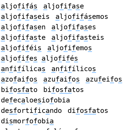
a
ljo
f
i
f
á
s
a
ljo
f
i
f
a
s
e
a
ljo
f
i
f
a
s
eis
a
ljo
f
i
f
á
s
emos
a
ljo
f
i
f
a
s
en
a
ljo
f
i
f
a
s
es
a
ljo
f
i
f
a
s
te
a
ljo
f
i
f
a
s
teis
a
ljo
f
i
f
éi
s
a
ljo
f
i
f
emo
s
a
ljo
f
i
f
e
s
a
ljo
f
i
f
é
s
a
n
f
i
f
ílica
s
a
n
f
i
f
ílico
s
a
zo
f
ai
f
o
s
a
zu
f
ai
f
o
s
a
zu
f
ei
f
o
s
bi
f
o
sfa
to
bi
f
o
sfa
tos
de
f
ec
a
loe
s
io
f
obia
de
sf
orti
f
ic
a
ndo
di
f
o
sfa
tos
di
s
mor
f
o
f
obi
a