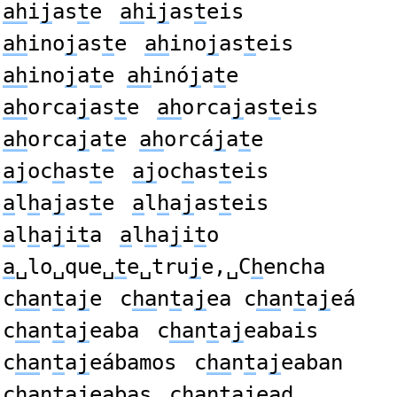
ah
i
j
as
t
e
ah
i
j
as
t
eis
ah
ino
j
as
t
e
ah
ino
j
as
t
eis
ah
ino
j
a
t
e
ah
inó
j
a
t
e
ah
orca
j
as
t
e
ah
orca
j
as
t
eis
ah
orca
j
a
t
e
ah
orcá
j
a
t
e
aj
oc
h
as
t
e
aj
oc
h
as
t
eis
a
l
h
a
j
as
t
e
a
l
h
a
j
as
t
eis
a
l
h
a
j
i
t
a
a
l
h
a
j
i
t
o
a
␣lo␣que␣
t
e␣tru
j
e,␣C
h
encha
c
ha
n
t
a
j
e
c
ha
n
t
a
j
ea c
ha
n
t
a
j
eá
c
ha
n
t
a
j
eaba
c
ha
n
t
a
j
eabais
c
ha
n
t
a
j
eábamos
c
ha
n
t
a
j
eaban
c
ha
n
t
a
j
eabas
c
ha
n
t
a
j
ead