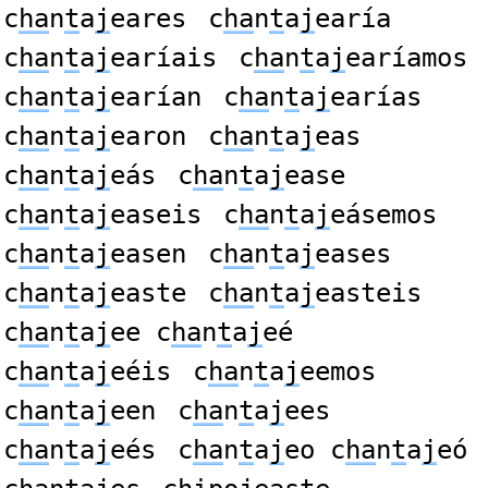
c
ha
n
t
a
j
eares
c
ha
n
t
a
j
earía
c
ha
n
t
a
j
earíais
c
ha
n
t
a
j
earíamos
c
ha
n
t
a
j
earían
c
ha
n
t
a
j
earías
c
ha
n
t
a
j
earon
c
ha
n
t
a
j
eas
c
ha
n
t
a
j
eás
c
ha
n
t
a
j
ease
c
ha
n
t
a
j
easeis
c
ha
n
t
a
j
eásemos
c
ha
n
t
a
j
easen
c
ha
n
t
a
j
eases
c
ha
n
t
a
j
easte
c
ha
n
t
a
j
easteis
c
ha
n
t
a
j
ee c
ha
n
t
a
j
eé
c
ha
n
t
a
j
eéis
c
ha
n
t
a
j
eemos
c
ha
n
t
a
j
een
c
ha
n
t
a
j
ees
c
ha
n
t
a
j
eés
c
ha
n
t
a
j
eo c
ha
n
t
a
j
eó