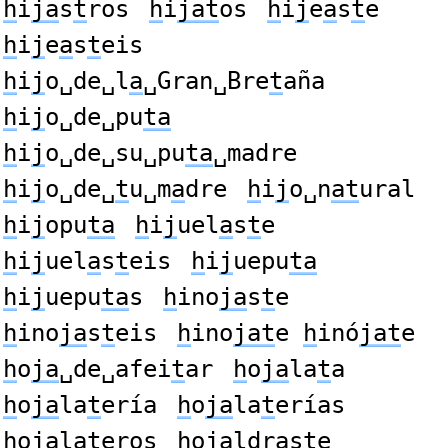
h
i
ja
s
t
ros
h
i
jat
os
h
i
j
e
a
s
t
e
h
i
j
e
a
s
t
eis
h
i
j
o␣de␣l
a
␣Gran␣Bre
t
aña
h
i
j
o␣de␣pu
ta
h
i
j
o␣de␣su␣pu
ta
␣madre
h
i
j
o␣de␣
t
u␣m
a
dre
h
i
j
o␣n
at
ural
h
i
j
opu
ta
h
i
j
uel
a
s
t
e
h
i
j
uel
a
s
t
eis
h
i
j
uepu
ta
h
i
j
uepu
ta
s
h
ino
ja
s
t
e
h
ino
ja
s
t
eis
h
ino
jat
e
h
inó
jat
e
h
o
ja
␣de␣afei
t
ar
h
o
ja
la
t
a
h
o
ja
la
t
ería
h
o
ja
la
t
erías
h
o
ja
la
t
eros
h
o
ja
ldras
t
e