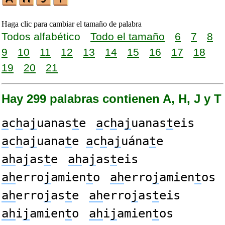
Haga clic para cambiar el tamaño de palabra
Todos alfabético
Todo el tamaño
6
7
8
9
10
11
12
13
14
15
16
17
18
19
20
21
Hay 299 palabras contienen A, H, J y T
a
c
h
a
j
uanas
t
e
a
c
h
a
j
uanas
t
eis
a
c
h
a
j
uana
t
e
a
c
h
a
j
uána
t
e
ah
a
j
as
t
e
ah
a
j
as
t
eis
ah
erro
j
amien
t
o
ah
erro
j
amien
t
os
ah
erro
j
as
t
e
ah
erro
j
as
t
eis
ah
i
j
amien
t
o
ah
i
j
amien
t
os