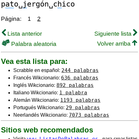
p
at
o␣
j
ergón␣c
h
ico
Página:
1
2
Lista anterior
Siguiente lista
Volver arriba
Palabra aleatoria
Vea esta lista para:
244 palabras
Scrabble en español:
636 palabras
Francés Wikcionario:
892 palabras
Inglés Wikcionario:
1 palabra
Italiano Wikcionario:
1193 palabras
Alemán Wikcionario:
29 palabras
Portugués Wikcionario:
7073 palabras
Neerlandés Wikcionario:
Sitios web recomendados
www.ListasDePalabras.es
Visita
- para crear listas