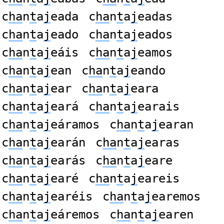
c
ha
n
t
a
j
eada
c
ha
n
t
a
j
eadas
c
ha
n
t
a
j
eado
c
ha
n
t
a
j
eados
c
ha
n
t
a
j
eáis
c
ha
n
t
a
j
eamos
c
ha
n
t
a
j
ean
c
ha
n
t
a
j
eando
c
ha
n
t
a
j
ear
c
ha
n
t
a
j
eara
c
ha
n
t
a
j
eará
c
ha
n
t
a
j
earais
c
ha
n
t
a
j
eáramos
c
ha
n
t
a
j
earan
c
ha
n
t
a
j
earán
c
ha
n
t
a
j
earas
c
ha
n
t
a
j
earás
c
ha
n
t
a
j
eare
c
ha
n
t
a
j
earé
c
ha
n
t
a
j
eareis
c
ha
n
t
a
j
earéis
c
ha
n
t
a
j
earemos
c
ha
n
t
a
j
eáremos
c
ha
n
t
a
j
earen