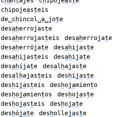
c
ha
n
t
a
j
es
c
h
ipo
j
e
a
s
t
e
c
h
ipo
j
e
a
s
t
eis
de␣c
h
incol␣
a␣j
o
t
e
des
ah
erro
j
as
t
e
des
ah
erro
j
as
t
eis
des
ah
erro
j
a
t
e
des
ah
erró
j
a
t
e
des
ah
i
j
as
t
e
des
ah
i
j
as
t
eis
des
ah
i
j
a
t
e
des
ah
í
j
a
t
e
des
a
l
h
a
j
as
t
e
des
a
l
h
a
j
as
t
eis
des
h
i
ja
s
t
e
des
h
i
ja
s
t
eis
des
h
o
ja
mien
t
o
des
h
o
ja
mien
t
os
des
h
o
ja
s
t
e
des
h
o
ja
s
t
eis
des
h
o
jat
e
des
h
ó
jat
e
des
h
olle
ja
s
t
e