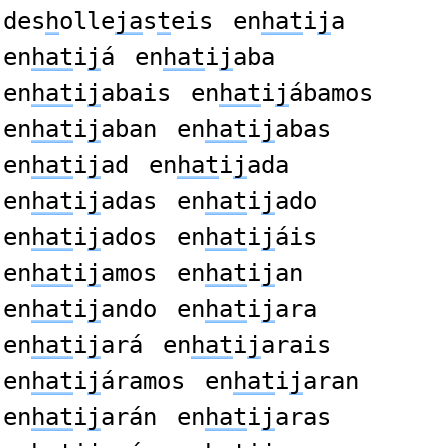
des
h
olle
ja
s
t
eis
en
hat
i
j
a
en
hat
i
j
á
en
hat
i
j
aba
en
hat
i
j
abais
en
hat
i
j
ábamos
en
hat
i
j
aban
en
hat
i
j
abas
en
hat
i
j
ad
en
hat
i
j
ada
en
hat
i
j
adas
en
hat
i
j
ado
en
hat
i
j
ados
en
hat
i
j
áis
en
hat
i
j
amos
en
hat
i
j
an
en
hat
i
j
ando
en
hat
i
j
ara
en
hat
i
j
ará
en
hat
i
j
arais
en
hat
i
j
áramos
en
hat
i
j
aran
en
hat
i
j
arán
en
hat
i
j
aras