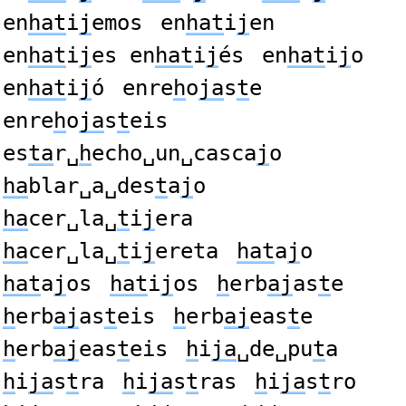
en
hat
i
j
emos
en
hat
i
j
en
en
hat
i
j
es en
hat
i
j
és
en
hat
i
j
o
en
hat
i
j
ó
enre
h
o
ja
s
t
e
enre
h
o
ja
s
t
eis
es
ta
r␣
h
echo␣un␣casca
j
o
ha
blar␣a␣des
t
a
j
o
ha
cer␣la␣
t
i
j
era
ha
cer␣la␣
t
i
j
ereta
hat
a
j
o
hat
a
j
os
hat
i
j
os
h
erb
aj
as
t
e
h
erb
aj
as
t
eis
h
erb
aj
eas
t
e
h
erb
aj
eas
t
eis
h
i
ja
␣de␣pu
t
a
h
i
ja
s
t
ra
h
i
ja
s
t
ras
h
i
ja
s
t
ro