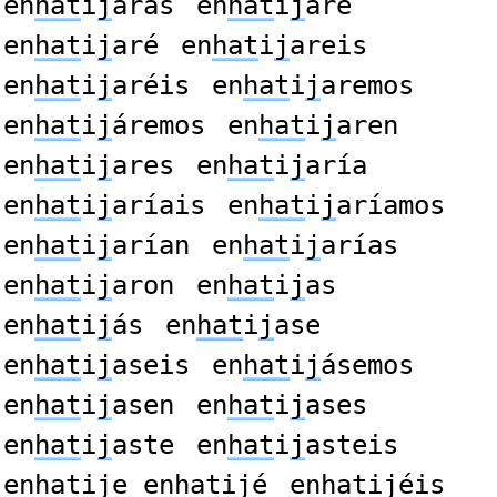
en
hat
i
j
arás
en
hat
i
j
are
en
hat
i
j
aré
en
hat
i
j
areis
en
hat
i
j
aréis
en
hat
i
j
aremos
en
hat
i
j
áremos
en
hat
i
j
aren
en
hat
i
j
ares
en
hat
i
j
aría
en
hat
i
j
aríais
en
hat
i
j
aríamos
en
hat
i
j
arían
en
hat
i
j
arías
en
hat
i
j
aron
en
hat
i
j
as
en
hat
i
j
ás
en
hat
i
j
ase
en
hat
i
j
aseis
en
hat
i
j
ásemos
en
hat
i
j
asen
en
hat
i
j
ases
en
hat
i
j
aste
en
hat
i
j
asteis
en
hat
i
j
e en
hat
i
j
é
en
hat
i
j
éis