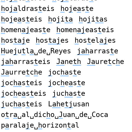
h
o
ja
ldras
t
eis
h
o
j
e
a
s
t
e
h
o
j
e
a
s
t
eis
h
o
j
i
ta
h
o
j
i
ta
s
h
omen
aj
eas
t
e
h
omen
aj
eas
t
eis
h
os
taj
e
h
os
taj
es
h
os
t
el
aj
es
H
ue
j
u
t
l
a
␣de␣Reyes
jah
arras
t
e
jah
arras
t
eis
Ja
ne
th
Ja
ure
t
c
h
e
Ja
urre
t
c
h
e
j
oc
ha
s
t
e
j
oc
ha
s
t
eis
j
oc
h
e
a
s
t
e
j
oc
h
e
a
s
t
eis
j
uc
ha
s
t
e
j
uc
ha
s
t
eis
L
ah
e
tj
usan
o
t
r
a
␣al␣dic
h
o␣
J
uan␣de␣Coca
p
a
rala
j
e␣
h
orizon
t
al