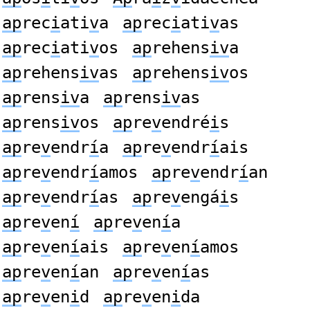
ap
rec
i
ati
v
a
ap
rec
i
ati
v
as
ap
rec
i
ati
v
os
ap
rehens
iv
a
ap
rehens
iv
as
ap
rehens
iv
os
ap
rens
iv
a
ap
rens
iv
as
ap
rens
iv
os
ap
re
v
endré
i
s
ap
re
v
endr
í
a
ap
re
v
endr
í
ais
ap
re
v
endr
í
amos
ap
re
v
endr
í
an
ap
re
v
endr
í
as
ap
re
v
engá
i
s
ap
re
v
en
í
ap
re
v
en
í
a
ap
re
v
en
í
ais
ap
re
v
en
í
amos
ap
re
v
en
í
an
ap
re
v
en
í
as
ap
re
v
en
i
d
ap
re
v
en
i
da