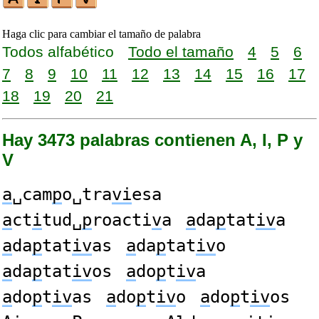
Haga clic para cambiar el tamaño de palabra
Todos alfabético
Todo el tamaño
4
5
6
7
8
9
10
11
12
13
14
15
16
17
18
19
20
21
Hay 3473 palabras contienen A, I, P y
V
a
␣cam
p
o␣tra
vi
esa
a
ct
i
tud␣
p
roacti
v
a
a
da
p
tat
iv
a
a
da
p
tat
iv
as
a
da
p
tat
iv
o
a
da
p
tat
iv
os
a
do
p
t
iv
a
a
do
p
t
iv
as
a
do
p
t
iv
o
a
do
p
t
iv
os