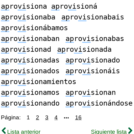
ap
ro
vi
siona
ap
ro
vi
sioná
ap
ro
vi
sionaba
ap
ro
vi
sionabais
ap
ro
vi
sionábamos
ap
ro
vi
sionaban
ap
ro
vi
sionabas
ap
ro
vi
sionad
ap
ro
vi
sionada
ap
ro
vi
sionadas
ap
ro
vi
sionado
ap
ro
vi
sionados
ap
ro
vi
sionáis
ap
ro
vi
sionamientos
ap
ro
vi
sionamos
ap
ro
vi
sionan
ap
ro
vi
sionando
ap
ro
vi
sionándose
Página:
1
2
3
4
16
•••
Lista anterior
Siguiente lista