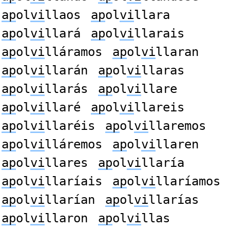
ap
ol
vi
llaos
ap
ol
vi
llara
ap
ol
vi
llará
ap
ol
vi
llarais
ap
ol
vi
lláramos
ap
ol
vi
llaran
ap
ol
vi
llarán
ap
ol
vi
llaras
ap
ol
vi
llarás
ap
ol
vi
llare
ap
ol
vi
llaré
ap
ol
vi
llareis
ap
ol
vi
llaréis
ap
ol
vi
llaremos
ap
ol
vi
lláremos
ap
ol
vi
llaren
ap
ol
vi
llares
ap
ol
vi
llaría
ap
ol
vi
llaríais
ap
ol
vi
llaríamos
ap
ol
vi
llarían
ap
ol
vi
llarías
ap
ol
vi
llaron
ap
ol
vi
llas