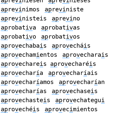
ap
re
vi
niesen
ap
re
vi
nieses
ap
re
vi
nimos
ap
re
vi
niste
ap
re
vi
nisteis
ap
re
vi
no
ap
robat
iv
a
ap
robat
iv
as
ap
robat
iv
o
ap
robat
iv
os
ap
ro
v
echaba
i
s
ap
ro
v
echá
i
s
ap
ro
v
echam
i
entos
ap
ro
v
echara
i
s
ap
ro
v
echare
i
s
ap
ro
v
echaré
i
s
ap
ro
v
echar
í
a
ap
ro
v
echar
í
ais
ap
ro
v
echar
í
amos
ap
ro
v
echar
í
an
ap
ro
v
echar
í
as
ap
ro
v
echase
i
s
ap
ro
v
echaste
i
s
ap
ro
v
echategu
i
ap
ro
v
eché
i
s
ap
ro
v
ec
i
mientos