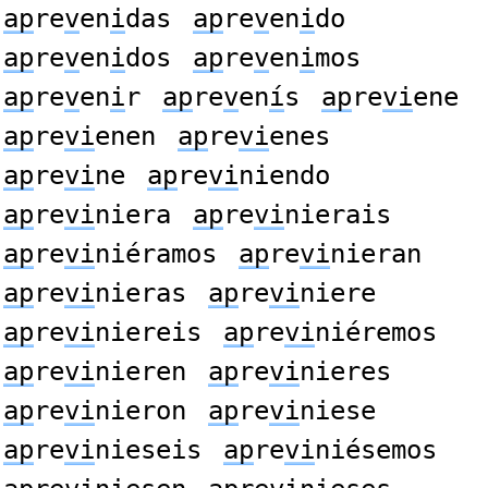
ap
re
v
en
i
das
ap
re
v
en
i
do
ap
re
v
en
i
dos
ap
re
v
en
i
mos
ap
re
v
en
i
r
ap
re
v
en
í
s
ap
re
vi
ene
ap
re
vi
enen
ap
re
vi
enes
ap
re
vi
ne
ap
re
vi
niendo
ap
re
vi
niera
ap
re
vi
nierais
ap
re
vi
niéramos
ap
re
vi
nieran
ap
re
vi
nieras
ap
re
vi
niere
ap
re
vi
niereis
ap
re
vi
niéremos
ap
re
vi
nieren
ap
re
vi
nieres
ap
re
vi
nieron
ap
re
vi
niese
ap
re
vi
nieseis
ap
re
vi
niésemos