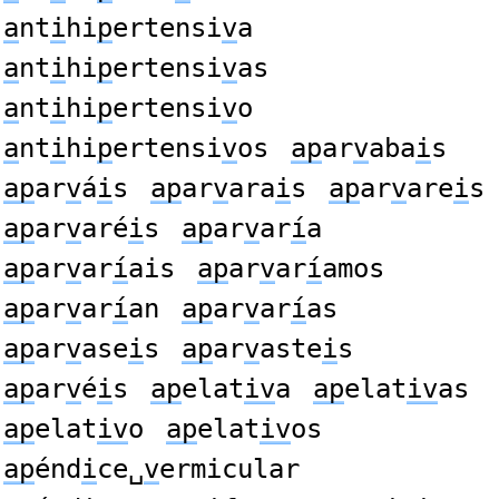
a
nt
i
hi
p
ertensi
v
a
a
nt
i
hi
p
ertensi
v
as
a
nt
i
hi
p
ertensi
v
o
a
nt
i
hi
p
ertensi
v
os
ap
ar
v
aba
i
s
ap
ar
v
á
i
s
ap
ar
v
ara
i
s
ap
ar
v
are
i
s
ap
ar
v
aré
i
s
ap
ar
v
ar
í
a
ap
ar
v
ar
í
ais
ap
ar
v
ar
í
amos
ap
ar
v
ar
í
an
ap
ar
v
ar
í
as
ap
ar
v
ase
i
s
ap
ar
v
aste
i
s
ap
ar
v
é
i
s
ap
elat
iv
a
ap
elat
iv
as
ap
elat
iv
o
ap
elat
iv
os
ap
énd
i
ce␣
v
ermicular