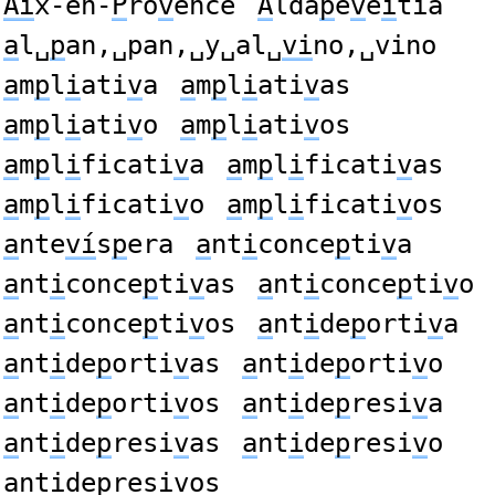
Ai
x-en-
P
ro
v
ence
A
lda
p
e
v
e
i
tia
a
l␣
p
an,␣pan,␣y␣al␣
vi
no,␣vino
a
m
p
l
i
ati
v
a
a
m
p
l
i
ati
v
as
a
m
p
l
i
ati
v
o
a
m
p
l
i
ati
v
os
a
m
p
l
i
ficati
v
a
a
m
p
l
i
ficati
v
as
a
m
p
l
i
ficati
v
o
a
m
p
l
i
ficati
v
os
a
nte
ví
s
p
era
a
nt
i
conce
p
ti
v
a
a
nt
i
conce
p
ti
v
as
a
nt
i
conce
p
ti
v
o
a
nt
i
conce
p
ti
v
os
a
nt
i
de
p
orti
v
a
a
nt
i
de
p
orti
v
as
a
nt
i
de
p
orti
v
o
a
nt
i
de
p
orti
v
os
a
nt
i
de
p
resi
v
a
a
nt
i
de
p
resi
v
as
a
nt
i
de
p
resi
v
o
a
nt
i
de
p
resi
v
os