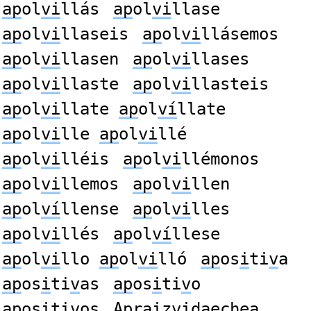
ap
ol
vi
llás
ap
ol
vi
llase
ap
ol
vi
llaseis
ap
ol
vi
llásemos
ap
ol
vi
llasen
ap
ol
vi
llases
ap
ol
vi
llaste
ap
ol
vi
llasteis
ap
ol
vi
llate
ap
ol
ví
llate
ap
ol
vi
lle
ap
ol
vi
llé
ap
ol
vi
lléis
ap
ol
vi
llémonos
ap
ol
vi
llemos
ap
ol
vi
llen
ap
ol
ví
llense
ap
ol
vi
lles
ap
ol
vi
llés
ap
ol
ví
llese
ap
ol
vi
llo
ap
ol
vi
lló
ap
os
i
ti
v
a
ap
os
i
ti
v
as
ap
os
i
ti
v
o
ap
os
i
ti
v
os
Ap
ra
i
z
v
idaechea