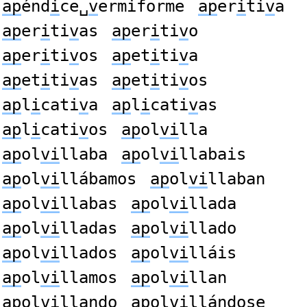
ap
énd
i
ce␣
v
ermiforme
ap
er
i
ti
v
a
ap
er
i
ti
v
as
ap
er
i
ti
v
o
ap
er
i
ti
v
os
ap
et
i
ti
v
a
ap
et
i
ti
v
as
ap
et
i
ti
v
os
ap
l
i
cati
v
a
ap
l
i
cati
v
as
ap
l
i
cati
v
os
ap
ol
vi
lla
ap
ol
vi
llaba
ap
ol
vi
llabais
ap
ol
vi
llábamos
ap
ol
vi
llaban
ap
ol
vi
llabas
ap
ol
vi
llada
ap
ol
vi
lladas
ap
ol
vi
llado
ap
ol
vi
llados
ap
ol
vi
lláis
ap
ol
vi
llamos
ap
ol
vi
llan
ap
ol
vi
llando
ap
ol
vi
llándose