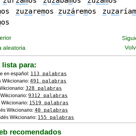
z
ur
zam
os
z
u
zá
ba
m
os
z
u
zam
os
m
os
z
u
za
re
m
os
z
u
zá
re
m
os
z
u
za
ría
m
os
erior
Sigui
Volv
 aleatoria
 lista para:
113 palabras
e en español:
491 palabras
 Wikcionario:
328 palabras
Wikcionario:
9312 palabras
o Wikcionario:
1519 palabras
 Wikcionario:
40 palabras
és Wikcionario:
155 palabras
dés Wikcionario:
web recomendados