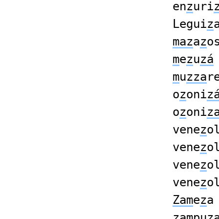
en
z
uri
Legui
z
maz
a
z
o
m
e
z
u
zá
m
u
zza
r
o
z
oni
z
o
z
oni
z
vene
z
o
vene
z
o
vene
z
o
vene
z
o
Zam
e
z
a
zam
pu
z