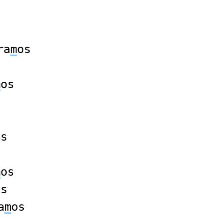
ra
m
os
m
os
os
m
os
os
a
m
os