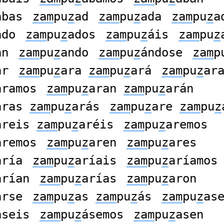
abas
zam
pu
z
ad
zam
pu
z
ada
zam
pu
z
a
ado
zam
pu
z
ados
zam
pu
z
áis
zam
pu
z
an
zam
pu
z
ando
zam
pu
z
ándose
zam
p
ar
zam
pu
z
ara
zam
pu
z
ará
zam
pu
z
ar
áramos
zam
pu
z
aran
zam
pu
z
arán
aras
zam
pu
z
arás
zam
pu
z
are
zam
pu
z
areis
zam
pu
z
aréis
zam
pu
z
aremos
áremos
zam
pu
z
aren
zam
pu
z
ares
aría
zam
pu
z
aríais
zam
pu
z
aríamos
arían
zam
pu
z
arías
zam
pu
z
aron
arse
zam
pu
z
as
zam
pu
z
ás
zam
pu
z
as
aseis
zam
pu
z
ásemos
zam
pu
z
asen