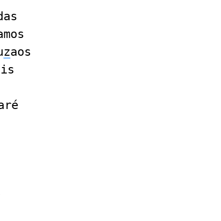
das
amos
u
z
aos
ais
aré
e