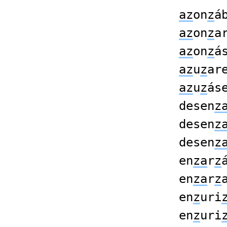
az
on
z
á
az
on
z
a
az
on
z
á
az
u
z
ar
az
u
z
ás
desen
z
desen
z
desen
z
en
za
r
z
en
za
r
z
en
z
uri
en
z
uri