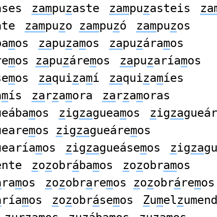
ases
zam
pu
z
aste
zam
pu
z
asteis
za
ate
zam
pu
z
o
zam
pu
z
ó
zam
pu
z
os
ba
m
os
za
pu
z
a
m
os
za
pu
z
ára
m
os
re
m
os
za
pu
z
áre
m
os
za
pu
z
aría
m
os
se
m
os
za
qui
z
a
m
í
za
qui
z
a
m
íes
a
m
ís
za
r
z
a
m
ora
za
r
z
a
m
oras
ueába
m
os
z
ig
za
guea
m
os
z
ig
za
gueá
ueare
m
os
z
ig
za
gueáre
m
os
uearía
m
os
z
ig
za
gueáse
m
os
z
ig
za
g
ente
z
o
z
obr
á
ba
m
os
z
o
z
obr
am
os
á
ra
m
os
z
o
z
obr
a
re
m
os
z
o
z
obr
á
re
m
os
a
ría
m
os
z
o
z
obr
á
se
m
os
Z
u
m
el
z
umen