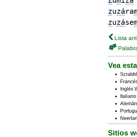
Z
u
m
i
za
z
u
zá
ra
z
u
zá
se
Lista ant
Palabra
Vea esta
Scrabbl
Francés
Inglés 
Italian
Alemán
Portugu
Neerlan
Sitios 