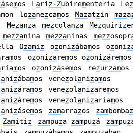
zá
se
m
os
L
a
ri
z-Z
ubire
m
enteria
Le
amon
lo
za
ne
z
ca
m
os
Maz
at
z
in
maz
a
s
M
e
za
n
z
a
m
e
z
col
a
n
z
a
M
e
z
quiri
z
e
m
e
zza
nina
m
e
zza
ninas
m
e
zz
osopr
ella
O
zam
i
z
o
z
oni
zá
ba
m
os
o
z
oni
z
á
ra
m
os
o
z
oni
za
re
m
os o
z
oni
zá
re
m
os
a
ría
m
os
o
z
oni
zá
se
m
os
re
z
ur
zam
os
l
a
ni
z
ába
m
os
vene
z
ol
a
ni
z
a
m
os
l
a
ni
z
ára
m
os
vene
z
ol
a
ni
z
are
m
os
l
a
ni
z
áre
m
os
vene
z
ol
a
ni
z
aría
m
os
l
a
ni
z
áse
m
os
zam
arra
z
os
zam
bomba
Zam
iti
z
zam
pu
z
a
zam
pu
z
á
zam
pu
z
abais
zam
pu
z
ábamos
zam
pu
z
aban