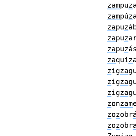
zam
pu
z
zam
pú
z
za
pu
z
á
za
pu
z
a
za
pu
z
á
za
qui
z
z
ig
za
g
z
ig
za
g
z
ig
za
g
z
on
zam
z
o
z
obr
z
o
z
obr