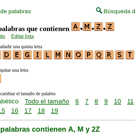
 de palabras
Búsqueda d
 palabras que contienen
•
•
•
ido
Editar lista
añadir una quinta letra
quitar una letra
 cambiar el tamaño de palabra
abético
Todo el tamaño
6
7
8
9
10
11
15
16
17
18
19
palabras contienen A, M y 2Z