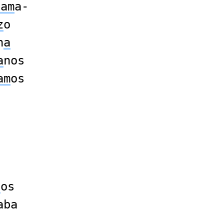
zam
a-
z
o
n
a
a
nos
am
os
z
os
aba