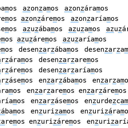
ba
m
os
az
on
z
a
m
os
az
on
z
ára
m
os
re
m
os
az
on
z
áre
m
os
az
on
z
aría
m
os
se
m
os
az
u
z
ába
m
os
az
u
z
a
m
os
az
u
z
á
e
m
os
az
u
z
áre
m
os
az
u
z
aría
m
os
e
m
os
desen
za
r
z
ába
m
os
desen
za
r
z
a
a
r
z
ára
m
os
desen
za
r
z
are
m
os
a
r
z
áre
m
os
desen
za
r
z
aría
m
os
a
r
z
áse
m
os
en
za
r
z
ába
m
os
en
za
r
z
a
m
ára
m
os
en
za
r
z
are
m
os en
za
r
z
áre
m
os
aría
m
os
en
za
r
z
áse
m
os
en
z
urde
z
c
a
zá
ba
m
os
en
z
uri
zam
os
en
z
uri
zá
ra
m
za
re
m
os en
z
uri
zá
re
m
os
en
z
uri
za
rí