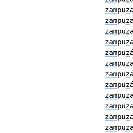
zam
pu
z
zam
pu
z
zam
pu
z
zam
pu
z
zam
pu
z
zam
pu
z
zam
pu
z
zam
pu
z
zam
pu
z
zam
pu
z
zam
pu
z
zam
pu
z