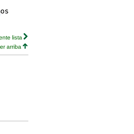
m
os
ente lista
er arriba