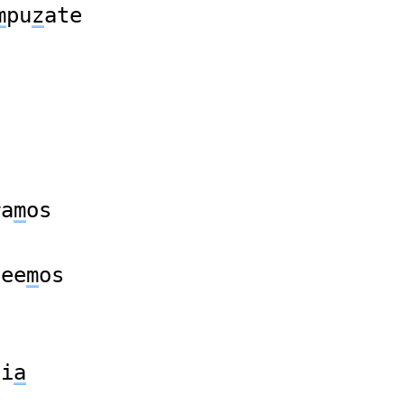
m
pu
z
ate
ra
m
os
uee
m
os
di
a