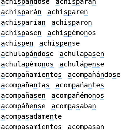
a
chi
sp
á
n
dose
a
chi
sp
ara
n
a
chi
sp
ará
n
a
chi
sp
are
n
a
chi
sp
aría
n
a
chi
sp
aro
n
a
chi
sp
ase
n
a
chi
sp
émo
n
os
a
chi
sp
e
n
a
chí
sp
e
n
se
a
chula
p
á
n
do
s
e
a
chula
p
a
s
e
n
a
chula
p
émo
n
o
s
a
chulá
p
e
ns
e
a
com
p
añamie
n
to
s
a
com
p
añá
n
do
s
e
a
com
p
aña
n
ta
s
a
com
p
aña
n
te
s
a
com
p
aña
s
e
n
a
com
p
añémo
n
o
s
a
com
p
áñe
ns
e
a
com
p
a
s
aba
n
a
com
p
a
s
adame
n
te
a
com
p
a
s
amie
n
tos
a
com
p
a
s
a
n