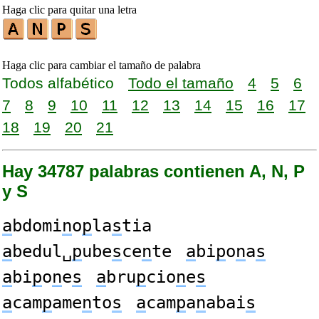
Haga clic para quitar una letra
Haga clic para cambiar el tamaño de palabra
Todos alfabético
Todo el tamaño
4
5
6
7
8
9
10
11
12
13
14
15
16
17
18
19
20
21
Hay 34787 palabras contienen A, N, P
y S
a
bdomi
n
o
p
la
s
tia
a
bedul␣
p
ube
s
ce
n
te
a
bi
p
o
n
a
s
a
bi
p
o
n
e
s
a
bru
p
cio
n
e
s
a
cam
p
ame
n
to
s
a
cam
p
a
n
abai
s