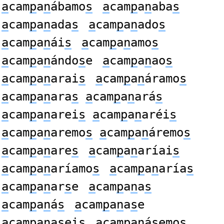
a
cam
p
a
n
ábamo
s
a
cam
p
a
n
aba
s
a
cam
p
a
n
ada
s
a
cam
p
a
n
ado
s
a
cam
p
a
n
ái
s
a
cam
p
a
n
amo
s
a
cam
p
a
n
ándo
s
e
a
cam
p
a
n
ao
s
a
cam
p
a
n
arai
s
a
cam
p
a
n
áramo
s
a
cam
p
a
n
ara
s
a
cam
p
a
n
ará
s
a
cam
p
a
n
arei
s
a
cam
p
a
n
aréi
s
a
cam
p
a
n
aremo
s
a
cam
p
a
n
áremo
s
a
cam
p
a
n
are
s
a
cam
p
a
n
aríai
s
a
cam
p
a
n
aríamo
s
a
cam
p
a
n
aría
s
a
cam
p
a
n
ar
s
e
a
cam
p
a
n
a
s
a
cam
p
a
n
á
s
a
cam
p
a
n
a
s
e
a
cam
p
a
n
a
s
eis
a
cam
p
a
n
á
s
emos