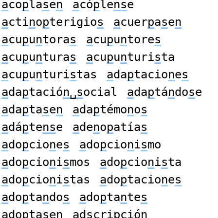
a
co
p
la
s
e
n
a
có
p
le
ns
e
a
cti
n
o
p
terigio
s
a
cuer
p
a
s
e
n
a
cu
p
u
n
tora
s
a
cu
p
u
n
tore
s
a
cu
p
u
n
tura
s
a
cu
p
u
n
turi
s
ta
a
cu
p
u
n
turi
s
tas
a
da
p
tacio
n
e
s
a
da
p
tació
n␣s
ocial
a
da
p
tá
n
do
s
e
a
da
p
ta
s
e
n
a
da
p
témo
n
o
s
a
dá
p
te
ns
e
a
de
n
o
p
atía
s
a
do
p
cio
n
e
s
a
do
p
cio
n
i
s
mo
a
do
p
cio
n
i
s
mos
a
do
p
cio
n
i
s
ta
a
do
p
cio
n
i
s
tas
a
do
p
tacio
n
e
s
a
do
p
ta
n
do
s
a
do
p
ta
n
te
s
a
do
p
ta
s
e
n
a
d
s
cri
p
ció
n