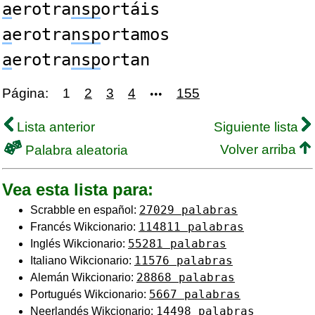
a
erotra
nsp
ortáis
a
erotra
nsp
ortamos
a
erotra
nsp
ortan
Página:
1
2
3
4
155
•••
Lista anterior
Siguiente lista
Volver arriba
Palabra aleatoria
Vea esta lista para:
27029 palabras
Scrabble en español:
114811 palabras
Francés Wikcionario:
55281 palabras
Inglés Wikcionario:
11576 palabras
Italiano Wikcionario:
28868 palabras
Alemán Wikcionario:
5667 palabras
Portugués Wikcionario:
14498 palabras
Neerlandés Wikcionario: