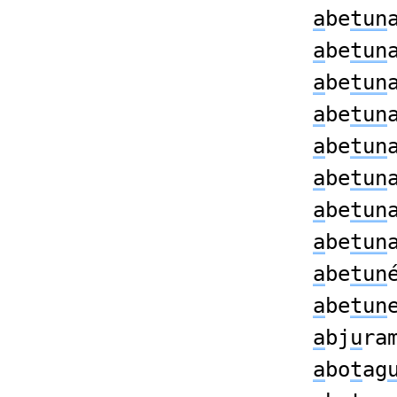
a
be
tun
a
be
tun
a
be
tun
a
be
tun
a
be
tun
a
be
tun
a
be
tun
a
be
tun
a
be
tun
a
be
tun
a
bj
u
ra
a
bo
t
ag