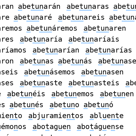
aran
a
be
tun
arán
a
be
tun
aras
a
be
tu
are
a
be
tun
aré
a
be
tun
areis
a
be
tun
aremos
a
be
tun
áremos
a
be
tun
aren
ares
a
be
tun
aría
a
be
tun
aríais
aríamos
a
be
tun
arían
a
be
tun
arías
aron
a
be
tun
as
a
be
tun
ás
a
be
tun
as
aseis
a
be
tun
ásemos
a
be
tun
asen
ases
a
be
tun
aste
a
be
tun
asteis
a
b
é
a
be
tun
éis
a
be
tun
emos
a
be
tun
en
es
a
be
tun
és
a
be
tun
o
a
be
tun
ó
mie
nt
o
a
bj
u
ramie
nt
os
a
bl
u
e
nt
e
u
émo
n
os
a
bo
t
ag
u
e
n
a
bo
t
ág
u
e
n
se