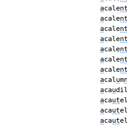
a
cale
n
a
cale
n
a
cale
n
a
cale
n
a
cale
n
a
cale
n
a
cale
n
a
cal
u
m
a
ca
u
di
a
ca
ut
e
a
ca
ut
e
a
ca
ut
e