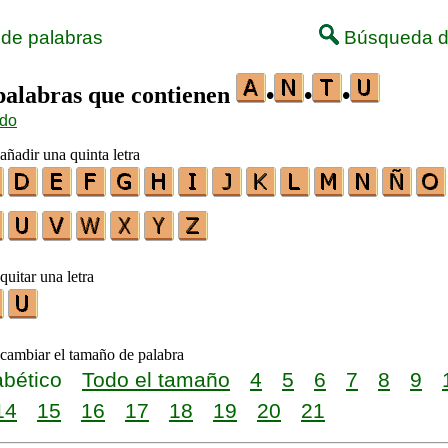
 de palabras
Búsqueda d
 palabras que contienen
•
•
•
ido
añadir una quinta letra
quitar una letra
 cambiar el tamaño de palabra
abético
Todo el tamaño
4
5
6
7
8
9
14
15
16
17
18
19
20
21