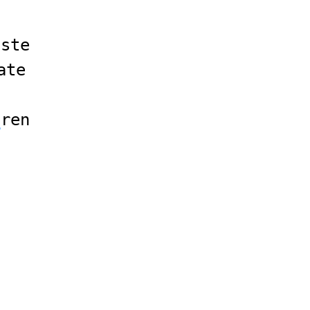
aste
ate
u
ren