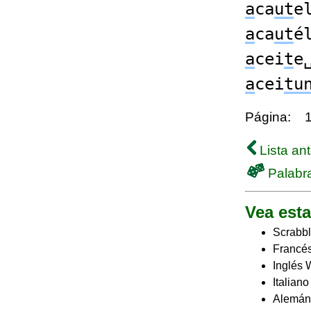
a
ca
ut
e
a
ca
ut
é
a
cei
t
e
a
cei
tu
Página:
Lista ant
Palabra
Vea esta
Scrabbl
Francés
Inglés 
Italian
Alemán