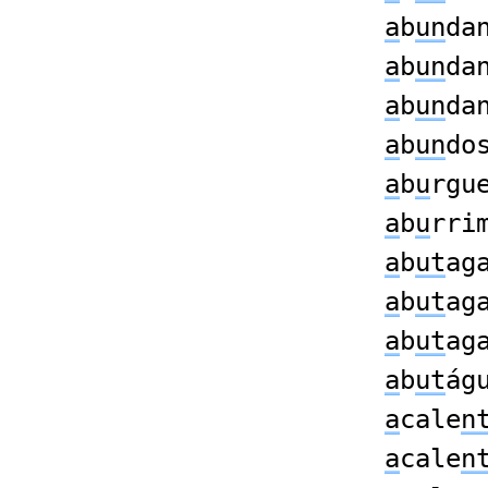
a
b
un
da
a
b
un
da
a
b
un
da
a
b
un
do
a
b
u
rgu
a
b
u
rri
a
b
ut
ag
a
b
ut
ag
a
b
ut
ag
a
b
ut
ág
a
cale
n
a
cale
n