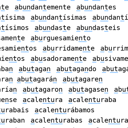
n
t
e
a
b
un
dan
t
emente
a
b
un
dan
t
es
n
t
ísima
a
b
un
dan
t
ísimas
a
b
un
dan
t
n
t
ísimos
a
b
un
das
t
e
a
b
un
das
t
eis
samen
t
e
a
b
u
rguesamie
nt
o
esamie
nt
os
a
b
u
rridame
nt
e
a
b
u
rri
mie
nt
os
a
b
u
sadorame
nt
e
a
b
u
sivam
aba
n
a
b
ut
aga
n
a
b
ut
aga
n
do
a
b
ut
ag
ara
n
a
b
ut
agará
n
a
b
ut
agare
n
aría
n
a
b
ut
agaro
n
a
b
ut
agase
n
a
b
u
ue
n
se
a
cale
ntu
ra
a
cale
ntu
raba
tu
rabais
a
cale
ntu
rábamos
tu
raban
a
cale
ntu
rabas
a
cale
ntu
r