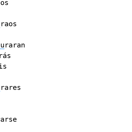
dos
n
u
raos
tu
raran
rás
is
u
rares
rarse