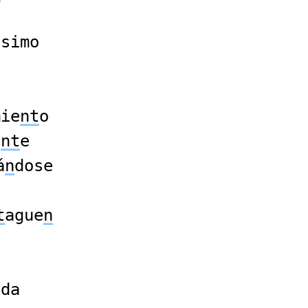
ísimo
mie
nt
o
e
nt
e
á
n
dose
t
ague
n
ada