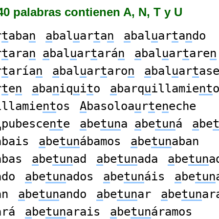
0 palabras contienen A, N, T y U
r
t
aba
n
a
bal
u
ar
t
a
n
a
bal
u
ar
t
a
n
do
r
t
ara
n
a
bal
u
ar
t
ará
n
a
bal
u
ar
t
are
n
r
t
aría
n
a
bal
u
ar
t
aro
n
a
bal
u
ar
t
as
r
t
e
n
a
ba
n
iq
u
i
t
o
a
barq
u
illamie
nt
illamie
nt
os
A
basoloa
u
r
t
e
n
eche
␣pubesce
nt
e
a
be
tun
a
a
be
tun
á
a
be
abais
a
be
tun
ábamos
a
be
tun
aban
abas
a
be
tun
ad
a
be
tun
ada
a
be
tun
a
ado
a
be
tun
ados
a
be
tun
áis
a
be
tun
an
a
be
tun
ando
a
be
tun
ar
a
be
tun
ar
ará
a
be
tun
arais
a
be
tun
áramos