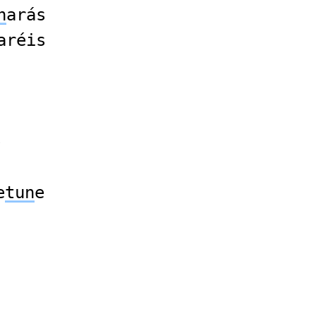
n
arás
aréis
e
e
tun
e