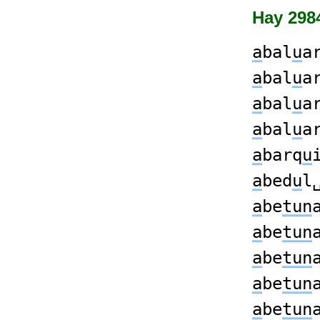
Hay 2984
a
bal
u
a
a
bal
u
a
a
bal
u
a
a
bal
u
a
a
barq
u
a
bed
u
l
a
be
tun
a
be
tun
a
be
tun
a
be
tun
a
be
tun