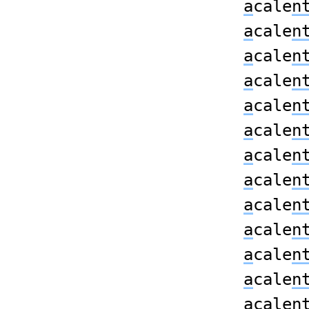
a
cale
n
a
cale
n
a
cale
n
a
cale
n
a
cale
n
a
cale
n
a
cale
n
a
cale
n
a
cale
n
a
cale
n
a
cale
n
a
cale
n
a
cale
n