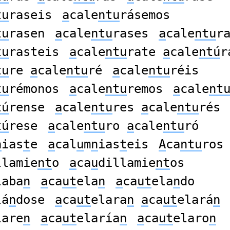
tu
raseis
a
cale
ntu
rásemos
tu
rasen
a
cale
ntu
rases
a
cale
ntu
r
tu
rasteis
a
cale
ntu
rate
a
cale
ntú
r
tu
re
a
cale
ntu
ré
a
cale
ntu
réis
tu
rémonos
a
cale
ntu
remos
a
cale
nt
tú
rense
a
cale
ntu
res
a
cale
ntu
rés
tú
rese
a
cale
ntu
ro
a
cale
ntu
ró
n
ias
t
e
a
cal
u
m
n
ias
t
eis
A
ca
ntu
ros
llamie
nt
o
a
ca
u
dillamie
nt
os
laba
n
a
ca
ut
ela
n
a
ca
ut
ela
n
do
lá
n
dose
a
ca
ut
elara
n
a
ca
ut
elará
n
lare
n
a
ca
ut
elaría
n
a
ca
ut
elaro
n