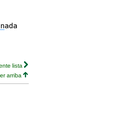
un
ada
ente lista
er arriba