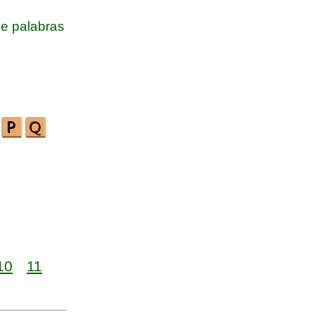
e palabras
10
11