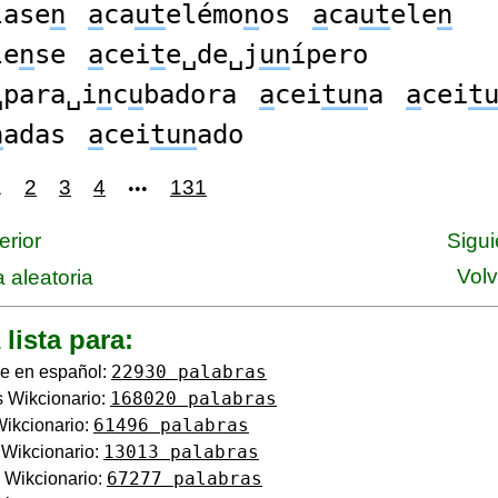
lase
n
a
ca
ut
elémo
n
os
a
ca
ut
ele
n
le
n
se
a
cei
t
e␣de␣j
un
ípero
␣para␣i
n
c
u
badora
a
cei
tun
a
a
cei
t
n
adas
a
cei
tun
ado
1
2
3
4
131
•••
erior
Sigui
Volv
 aleatoria
 lista para:
22930 palabras
e en español:
168020 palabras
 Wikcionario:
61496 palabras
Wikcionario:
13013 palabras
o Wikcionario:
67277 palabras
 Wikcionario: