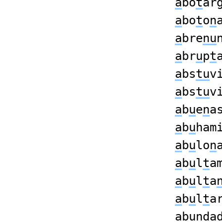
a
bo
t
ar
a
bo
t
o
n
a
bre
nu
a
br
u
p
t
a
bs
tu
v
a
bs
tu
v
a
b
u
e
n
a
a
b
u
ham
a
b
u
lo
n
a
b
u
l
t
a
a
b
u
l
t
a
a
b
u
l
t
a
a
b
un
da