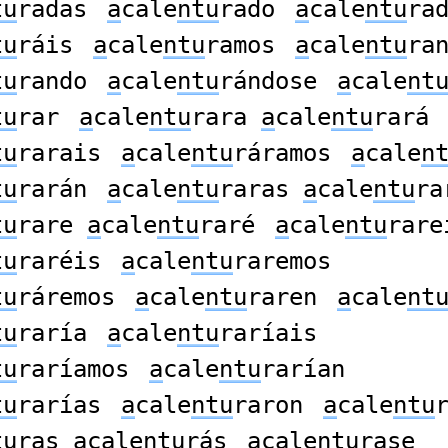
tu
radas
a
cale
ntu
rado
a
cale
ntu
ra
tu
ráis
a
cale
ntu
ramos
a
cale
ntu
ra
tu
rando
a
cale
ntu
rándose
a
cale
nt
tu
rar
a
cale
ntu
rara
a
cale
ntu
rará
tu
rarais
a
cale
ntu
ráramos
a
cale
n
tu
rarán
a
cale
ntu
raras
a
cale
ntu
ra
tu
rare
a
cale
ntu
raré
a
cale
ntu
rare
tu
raréis
a
cale
ntu
raremos
tu
ráremos
a
cale
ntu
raren
a
cale
nt
tu
raría
a
cale
ntu
raríais
tu
raríamos
a
cale
ntu
rarían
tu
rarías
a
cale
ntu
raron
a
cale
ntu
tu
ras
a
cale
ntu
rás
a
cale
ntu
rase