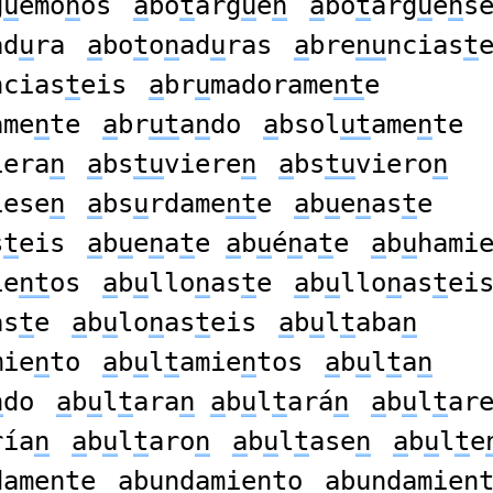
g
u
émo
n
os
a
bo
t
arg
u
e
n
a
bo
t
árg
u
e
n
s
ad
u
ra
a
bo
t
o
n
ad
u
ras
a
bre
nu
ncias
t
ncias
t
eis
a
br
u
madorame
nt
e
ame
n
te
a
br
ut
a
n
do
a
bsol
ut
ame
n
te
iera
n
a
bs
tu
viere
n
a
bs
tu
viero
n
iese
n
a
bs
u
rdame
nt
e
a
b
u
e
n
as
t
e
s
t
eis
a
b
u
e
n
a
t
e
a
b
u
é
n
a
t
e
a
b
u
hami
ie
nt
os
a
b
u
llo
n
as
t
e
a
b
u
llo
n
as
t
ei
as
t
e
a
b
u
lo
n
as
t
eis
a
b
u
l
t
aba
n
mie
n
to
a
b
u
l
t
amie
n
tos
a
b
u
l
t
a
n
n
do
a
b
u
l
t
ara
n
a
b
u
l
t
ará
n
a
b
u
l
t
ar
ría
n
a
b
u
l
t
aro
n
a
b
u
l
t
ase
n
a
b
u
l
t
e
damen
t
e
a
b
un
damien
t
o
a
b
un
damien