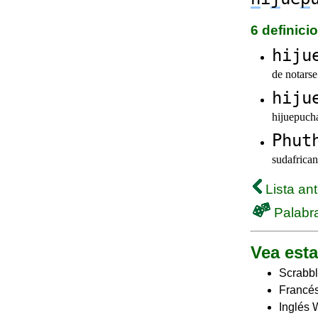
6 definic
hiju
de notarse
hiju
hijuepuch
Phut
sudafric
Lista ant
Palabra
Vea esta
Scrabbl
Francés
Inglés 