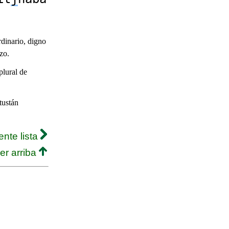
dinario, digno
zo.
plural de
tustán
ente lista
er arriba