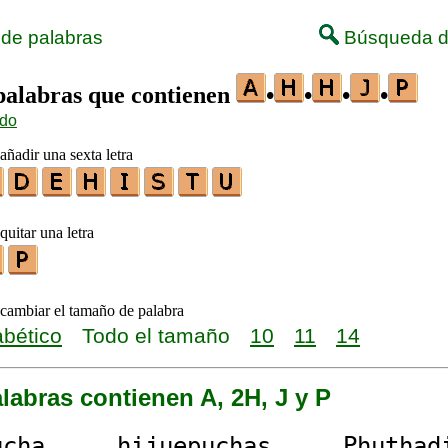
 de palabras
Búsqueda d
 palabras que contienen
•
•
•
•
ido
añadir una sexta letra
quitar una letra
 cambiar el tamaño de palabra
abético
Todo el tamaño
10
11
14
labras contienen A, 2H, J y P
uc
ha
h
i
j
ue
p
uc
ha
s
Ph
ut
ha
d