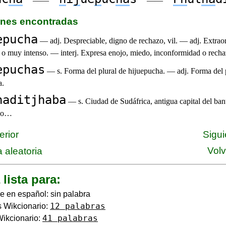
——
——
iones encontradas
epucha
— adj. Despreciable, digno de rechazo, vil. — adj. Extraor
 o muy intenso. — interj. Expresa enojo, miedo, inconformidad o recha
epuchas
— s. Forma del plural de hijuepucha. — adj. Forma del 
a.
haditjhaba
— s. Ciudad de Sudáfrica, antigua capital del ban
ano…
erior
Sigui
Volv
 aleatoria
 lista para:
e en español: sin palabra
12 palabras
 Wikcionario:
41 palabras
Wikcionario: