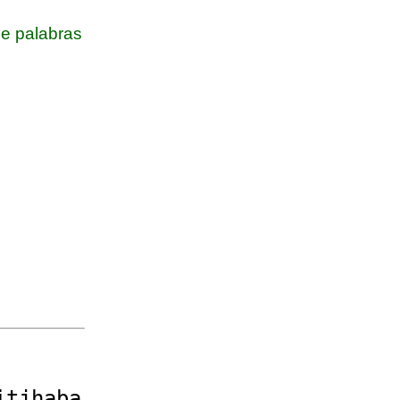
e palabras
it
j
haba