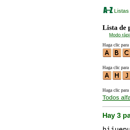
Listas
Lista de
Modo ráp
Haga clic para 
Haga clic para 
Haga clic para
Todos alf
Hay 3 pa
h
i
j
ue
p