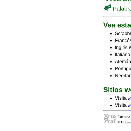
Palabra
Vea esta
Scrabbl
Francés
Inglés 
Italian
Alemán
Portugu
Neerlan
Sitios 
w
Visita
w
Visita
Este sitio
© Ortogra