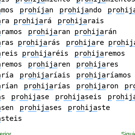
a
mos
p
r
oh
í
ja
n
p
r
oh
i
ja
ndo
p
r
oh
i
j
a
ra
p
r
oh
i
ja
rá
p
r
oh
i
ja
rais
á
ramos
p
r
oh
i
ja
ran
p
r
oh
i
ja
rán
a
ras
p
r
oh
i
ja
rás
p
r
oh
i
ja
re
p
r
oh
i
j
a
reis
p
r
oh
i
ja
réis
p
r
oh
i
ja
remos
á
remos
p
r
oh
i
ja
ren
p
r
oh
i
ja
res
a
ría
p
r
oh
i
ja
ríais
p
r
oh
i
ja
ríamos
a
rían
p
r
oh
i
ja
rías
p
r
oh
i
ja
ron
p
r
a
s
p
r
oh
i
ja
se
p
r
oh
i
ja
seis
p
r
oh
i
j
a
sen
p
r
oh
i
ja
ses
p
r
oh
i
ja
ste
a
steis
erior
Sigui