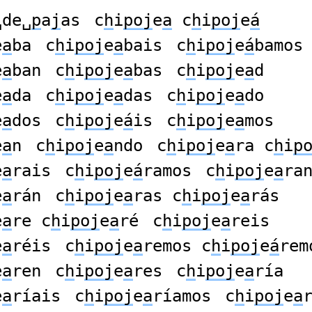
␣de␣
p
a
j
as
c
h
i
poj
e
a
c
h
i
poj
e
á
e
a
ba
c
h
i
poj
e
a
bais
c
h
i
poj
e
á
bamos
e
a
ban
c
h
i
poj
e
a
bas
c
h
i
poj
e
a
d
e
a
da
c
h
i
poj
e
a
das
c
h
i
poj
e
a
do
e
a
dos
c
h
i
poj
e
á
is
c
h
i
poj
e
a
mos
e
a
n
c
h
i
poj
e
a
ndo
c
h
i
poj
e
a
ra c
h
i
p
e
a
rais
c
h
i
poj
e
á
ramos
c
h
i
poj
e
a
ra
e
a
rán
c
h
i
poj
e
a
ras c
h
i
poj
e
a
rás
e
a
re c
h
i
poj
e
a
ré
c
h
i
poj
e
a
reis
e
a
réis
c
h
i
poj
e
a
remos c
h
i
poj
e
á
rem
e
a
ren
c
h
i
poj
e
a
res
c
h
i
poj
e
a
ría
e
a
ríais
c
h
i
poj
e
a
ríamos
c
h
i
poj
e
a