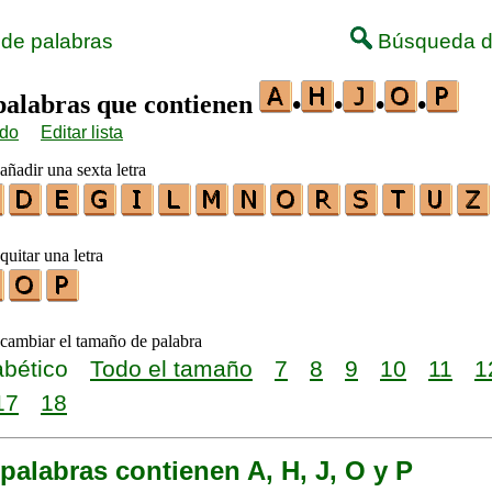
 de palabras
Búsqueda d
 palabras que contienen
•
•
•
•
ido
Editar lista
añadir una sexta letra
quitar una letra
 cambiar el tamaño de palabra
abético
Todo el tamaño
7
8
9
10
11
1
17
18
palabras contienen A, H, J, O y P