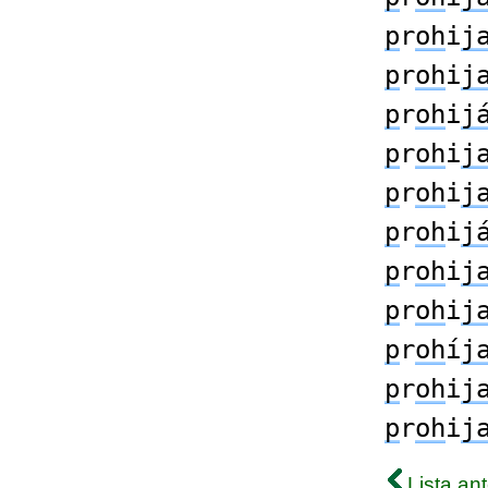
p
r
oh
i
j
p
r
oh
i
j
p
r
oh
i
j
p
r
oh
i
j
p
r
oh
i
j
p
r
oh
i
j
p
r
oh
i
j
p
r
oh
i
j
p
r
oh
í
j
p
r
oh
i
j
p
r
oh
i
j
Lista ant