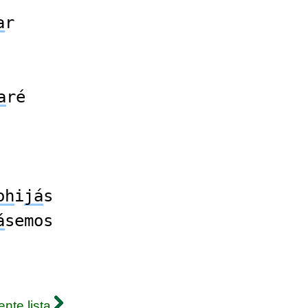
a
r
a
ré
oh
i
já
s
á
semos
ente lista