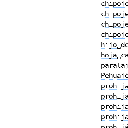
c
h
i
poj
c
h
i
poj
c
h
i
poj
c
h
i
poj
h
i
jo
␣d
hoja
␣c
pa
rala
P
e
h
u
aj
p
r
oh
i
j
p
r
oh
i
j
p
r
oh
i
j
p
r
oh
i
j
p
r
oh
i
j