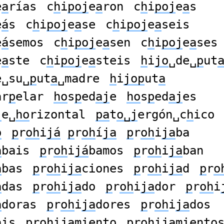
e
a
rías
c
h
i
poj
e
a
ron
c
h
i
poj
e
a
s
e
á
s
c
h
i
poj
e
a
se
c
h
i
poj
e
a
seis
e
á
semos
c
h
i
poj
e
a
sen
c
h
i
poj
e
a
ses
e
a
ste
c
h
i
poj
e
a
steis
h
i
jo
␣de␣
p
ut
e␣su␣
p
ut
a
␣madre
h
i
jop
ut
a
ar
p
elar
ho
s
p
ed
aj
e
ho
s
p
ed
aj
es
j
e␣
ho
rizontal
pa
t
o␣j
ergón␣c
h
ico
ó
p
r
oh
i
já
p
r
oh
í
ja
p
r
oh
i
ja
ba
a
bais
p
r
oh
i
já
bamos
p
r
oh
i
ja
ban
a
bas
p
r
oh
i
ja
ciones
p
r
oh
i
ja
d
p
r
o
a
das
p
r
oh
i
ja
do
p
r
oh
i
ja
dor
p
r
oh
i
a
doras
p
r
oh
i
ja
dores
p
r
oh
i
ja
dos
á
is
p
r
oh
i
ja
miento
p
r
oh
i
ja
miento