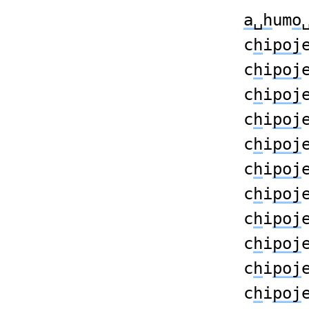
a␣h
um
o
c
h
i
poj
c
h
i
poj
c
h
i
poj
c
h
i
poj
c
h
i
poj
c
h
i
poj
c
h
i
poj
c
h
i
poj
c
h
i
poj
c
h
i
poj
c
h
i
poj