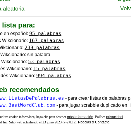
Volv
 aleatoria
 lista para:
95 palabras
e en español:
167 palabras
 Wikcionario:
239 palabras
Wikcionario:
o Wikcionario: sin palabra
53 palabras
 Wikcionario:
15 palabras
és Wikcionario:
994 palabras
dés Wikcionario:
web recomendados
ww.ListasDePalabras.es
- para crear listas de palabras p
ww.BestWordClub.com
- para jugar scrabble duplicado en l
 utiliza cookie informática, haga clic para obtener
más información
. Política
privacidad
.
f Inc. Sitio web actualizado el 23 junio 2023 (v-2.0.1
a
).
Noticias & Contacto
.