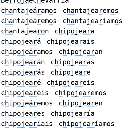
Be
r
r
oja
ec
h
evarria
c
ha
nta
j
eá
r
am
o
s
c
ha
nta
j
ea
r
em
o
s
c
ha
nta
j
eá
r
em
o
s
c
ha
nta
j
ea
r
íam
o
s
c
ha
nta
j
ea
ro
n
c
h
ip
oj
e
ar
a
c
h
ip
oj
e
ar
á
c
h
ip
oj
e
ar
ais
c
h
ip
oj
e
ár
amos
c
h
ip
oj
e
ar
an
c
h
ip
oj
e
ar
án
c
h
ip
oj
e
ar
as
c
h
ip
oj
e
ar
ás
c
h
ip
oj
e
ar
e
c
h
ip
oj
e
ar
é
c
h
ip
oj
e
ar
eis
c
h
ip
oj
e
ar
éis
c
h
ip
oj
e
ar
emos
c
h
ip
oj
e
ár
emos
c
h
ip
oj
e
ar
en
c
h
ip
oj
e
ar
es
c
h
ip
oj
e
ar
ía
c
h
ip
oj
e
ar
íais
c
h
ip
oj
e
ar
íamos