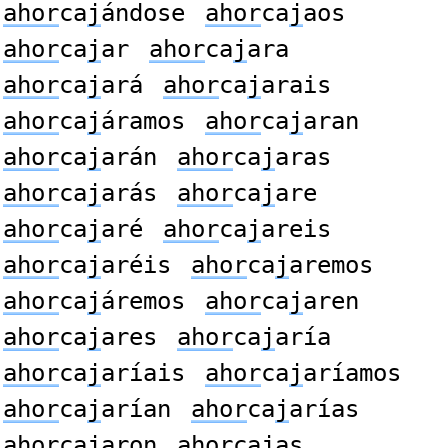
ahor
ca
j
ándose
ahor
ca
j
aos
ahor
ca
j
ar
ahor
ca
j
ara
ahor
ca
j
ará
ahor
ca
j
arais
ahor
ca
j
áramos
ahor
ca
j
aran
ahor
ca
j
arán
ahor
ca
j
aras
ahor
ca
j
arás
ahor
ca
j
are
ahor
ca
j
aré
ahor
ca
j
areis
ahor
ca
j
aréis
ahor
ca
j
aremos
ahor
ca
j
áremos
ahor
ca
j
aren
ahor
ca
j
ares
ahor
ca
j
aría
ahor
ca
j
aríais
ahor
ca
j
aríamos
ahor
ca
j
arían
ahor
ca
j
arías
ahor
ca
j
aron
ahor
ca
j
as