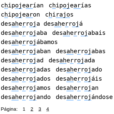
c
h
ip
oj
e
ar
ían
c
h
ip
oj
e
ar
ías
c
h
ip
oj
e
ar
on
c
h
i
rajo
s
des
ah
e
r
r
oj
a des
ah
e
r
r
oj
á
des
ah
e
r
r
oj
aba
des
ah
e
r
r
oj
abais
des
ah
e
r
r
oj
ábamos
des
ah
e
r
r
oj
aban
des
ah
e
r
r
oj
abas
des
ah
e
r
r
oj
ad
des
ah
e
r
r
oj
ada
des
ah
e
r
r
oj
adas
des
ah
e
r
r
oj
ado
des
ah
e
r
r
oj
ados
des
ah
e
r
r
oj
áis
des
ah
e
r
r
oj
amos
des
ah
e
r
r
oj
an
des
ah
e
r
r
oj
ando
des
ah
e
r
r
oj
ándose
Página:
1
2
3
4