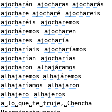
ajo
c
h
a
r
án
ajo
c
h
a
r
as
ajo
c
h
a
r
ás
ajo
c
h
a
r
e
ajo
c
h
a
r
é
ajo
c
h
a
r
eis
ajo
c
h
a
r
éis
ajo
c
h
a
r
emos
ajo
c
h
á
r
emos
ajo
c
h
a
r
en
ajo
c
h
a
r
es
ajo
c
h
a
r
ía
ajo
c
h
a
r
íais
ajo
c
h
a
r
íamos
ajo
c
h
a
r
ían
ajo
c
h
a
r
ías
ajo
c
h
a
r
on
a
l
h
a
j
á
r
am
o
s
a
l
h
a
j
a
r
em
o
s
a
l
h
a
j
á
r
em
o
s
a
l
h
a
j
a
r
íam
o
s
a
l
h
a
j
a
ro
n
a
l
h
a
j
e
ro
a
l
h
a
j
e
ro
s
a
␣l
o
␣que␣te␣t
r
u
j
e,␣C
h
encha