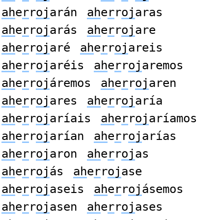
ah
e
r
r
oj
arán
ah
e
r
r
oj
aras
ah
e
r
r
oj
arás
ah
e
r
r
oj
are
ah
e
r
r
oj
aré
ah
e
r
r
oj
areis
ah
e
r
r
oj
aréis
ah
e
r
r
oj
aremos
ah
e
r
r
oj
áremos
ah
e
r
r
oj
aren
ah
e
r
r
oj
ares
ah
e
r
r
oj
aría
ah
e
r
r
oj
aríais
ah
e
r
r
oj
aríamos
ah
e
r
r
oj
arían
ah
e
r
r
oj
arías
ah
e
r
r
oj
aron
ah
e
r
r
oj
as
ah
e
r
r
oj
ás
ah
e
r
r
oj
ase
ah
e
r
r
oj
aseis
ah
e
r
r
oj
ásemos
ah
e
r
r
oj
asen
ah
e
r
r
oj
ases