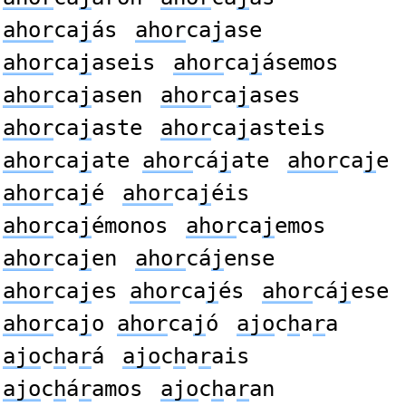
ahor
ca
j
ás
ahor
ca
j
ase
ahor
ca
j
aseis
ahor
ca
j
ásemos
ahor
ca
j
asen
ahor
ca
j
ases
ahor
ca
j
aste
ahor
ca
j
asteis
ahor
ca
j
ate
ahor
cá
j
ate
ahor
ca
j
e
ahor
ca
j
é
ahor
ca
j
éis
ahor
ca
j
émonos
ahor
ca
j
emos
ahor
ca
j
en
ahor
cá
j
ense
ahor
ca
j
es
ahor
ca
j
és
ahor
cá
j
ese
ahor
ca
j
o
ahor
ca
j
ó
ajo
c
h
a
r
a
ajo
c
h
a
r
á
ajo
c
h
a
r
ais
ajo
c
h
á
r
amos
ajo
c
h
a
r
an