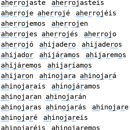
ah
e
r
r
oj
aste
ah
e
r
r
oj
asteis
ah
e
r
r
oj
e
ah
e
r
r
oj
é
ah
e
r
r
oj
éis
ah
e
r
r
oj
emos
ah
e
r
r
oj
en
ah
e
r
r
oj
es
ah
e
r
r
oj
és
ah
e
r
r
oj
o
ah
e
r
r
oj
ó
ah
i
j
ade
ro
ah
i
j
ade
ro
s
ah
i
j
ad
or
ah
i
j
á
r
am
o
s
ah
i
j
a
r
em
o
s
ah
i
j
á
r
em
o
s
ah
i
j
a
r
íam
o
s
ah
i
j
a
ro
n
ah
in
oj
a
r
a
ah
in
oj
a
r
á
ah
in
oj
a
r
ais
ah
in
oj
á
r
amos
ah
in
oj
a
r
an
ah
in
oj
a
r
án
ah
in
oj
a
r
as
ah
in
oj
a
r
ás
ah
in
oj
a
r
e
ah
in
oj
a
r
é
ah
in
oj
a
r
eis
ah
in
oj
a
r
éis
ah
in
oj
a
r
emos