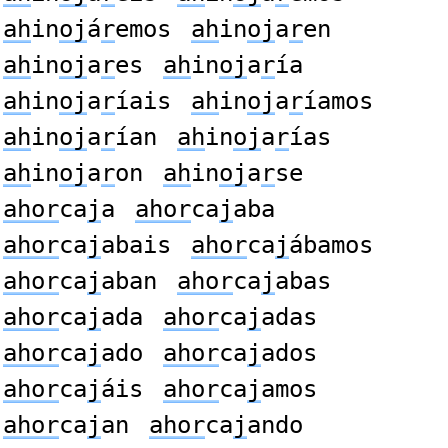
ah
in
oj
á
r
emos
ah
in
oj
a
r
en
ah
in
oj
a
r
es
ah
in
oj
a
r
ía
ah
in
oj
a
r
íais
ah
in
oj
a
r
íamos
ah
in
oj
a
r
ían
ah
in
oj
a
r
ías
ah
in
oj
a
r
on
ah
in
oj
a
r
se
ahor
ca
j
a
ahor
ca
j
aba
ahor
ca
j
abais
ahor
ca
j
ábamos
ahor
ca
j
aban
ahor
ca
j
abas
ahor
ca
j
ada
ahor
ca
j
adas
ahor
ca
j
ado
ahor
ca
j
ados
ahor
ca
j
áis
ahor
ca
j
amos
ahor
ca
j
an
ahor
ca
j
ando