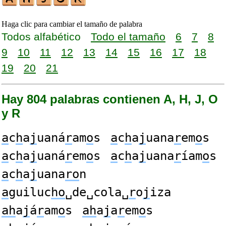
Haga clic para cambiar el tamaño de palabra
Todos alfabético
Todo el tamaño
6
7
8
9
10
11
12
13
14
15
16
17
18
19
20
21
Hay 804 palabras contienen A, H, J, O
y R
a
c
h
a
j
uaná
r
am
o
s
a
c
h
a
j
uana
r
em
o
s
a
c
h
a
j
uaná
r
em
o
s
a
c
h
a
j
uana
r
íam
o
s
a
c
h
a
j
uana
ro
n
a
guiluc
ho
␣de␣cola␣
r
o
j
iza
ah
a
j
á
r
am
o
s
ah
a
j
a
r
em
o
s