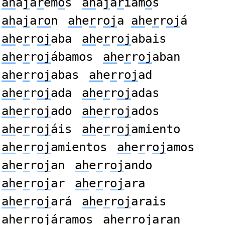
ah
a
j
á
r
em
o
s
ah
a
j
a
r
íam
o
s
ah
a
j
a
ro
n
ah
e
r
r
oj
a
ah
e
r
r
oj
á
ah
e
r
r
oj
aba
ah
e
r
r
oj
abais
ah
e
r
r
oj
ábamos
ah
e
r
r
oj
aban
ah
e
r
r
oj
abas
ah
e
r
r
oj
ad
ah
e
r
r
oj
ada
ah
e
r
r
oj
adas
ah
e
r
r
oj
ado
ah
e
r
r
oj
ados
ah
e
r
r
oj
áis
ah
e
r
r
oj
amiento
ah
e
r
r
oj
amientos
ah
e
r
r
oj
amos
ah
e
r
r
oj
an
ah
e
r
r
oj
ando
ah
e
r
r
oj
ar
ah
e
r
r
oj
ara
ah
e
r
r
oj
ará
ah
e
r
r
oj
arais
ah
e
r
r
oj
áramos
ah
e
r
r
oj
aran