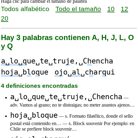
Haga clic para cambiar el tamaño de palabra
Todos alfabético
Todo el tamaño
10
12
20
Hay 3 palabras contienen A, H, J, L, O
y Q
a␣lo␣q
ue␣te␣tru
j
e,␣C
h
encha
hoja
␣b
l
o
q
ue
oj
o␣
al
␣c
h
ar
q
ui
4 definiciones encontradas
a␣lo␣que␣te␣truje,␣Chencha
—
adv. Vamos al grano; no te distraigas; no meter asuntos ajenos…
hoja␣bloque
— s. Formato filatélico, donde el sello
postal está contenido en… — s. Block souvenir Por ejemplo: en
Chile se prefiere block souvenir…