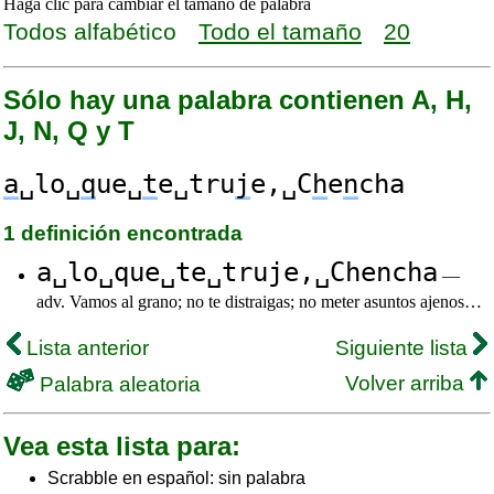
Haga clic para cambiar el tamaño de palabra
Todos alfabético
Todo el tamaño
20
Sólo hay una palabra contienen A, H,
J, N, Q y T
a
␣lo␣
q
ue␣
t
e␣tru
j
e,␣C
h
e
n
cha
1 definición encontrada
a␣lo␣que␣te␣truje,␣Chencha
—
adv. Vamos al grano; no te distraigas; no meter asuntos ajenos…
Lista anterior
Siguiente lista
Volver arriba
Palabra aleatoria
Vea esta lista para:
Scrabble en español: sin palabra