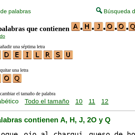
 de palabras
Búsqueda d
 palabras que contienen
•
•
•
•
•
ido
añadir una séptima letra
quitar una letra
 cambiar el tamaño de palabra
abético
Todo el tamaño
10
11
12
labras contienen A, H, J, 2O y Q
l
oq
ue
ojo␣a
l␣c
h
ar
q
ui
q
ues
o
␣de␣
h