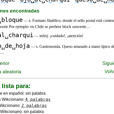
iones encontradas
␣bloque
— s. Formato filatélico, donde el sello postal está cont
venir Por ejemplo: en Chile se prefiere block souvenir…
al␣charqui
— inferj. ¡cuidado!, ¡atención!
o␣de␣hoja
— s. Gastronomía. Queso amasado a mano típico de
o…
erior
Sigui
Volv
 aleatoria
 lista para:
e en español: sin palabra
4 palabras
 Wikcionario:
2 palabras
Wikcionario:
o Wikcionario: sin palabra