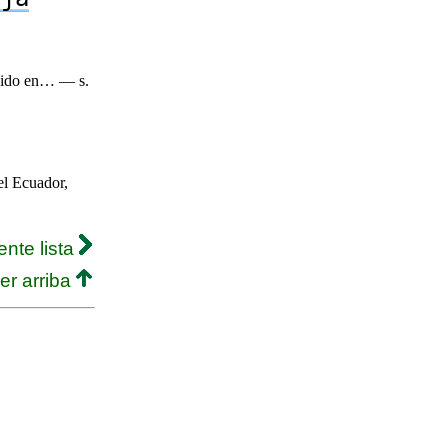
enido en… — s.
l Ecuador,
ente lista
er arriba