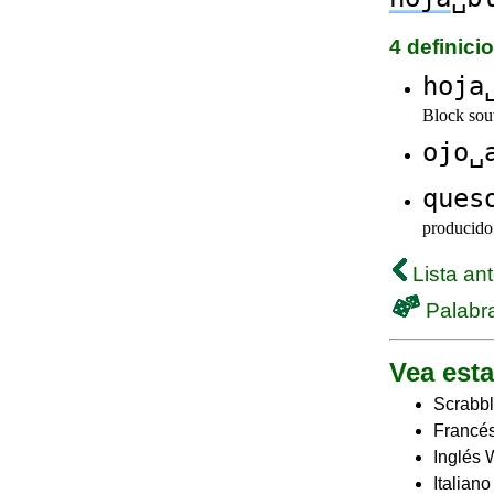
4 definic
hoja
Block sou
ojo␣
ques
producid
Lista ant
Palabra
Vea esta
Scrabbl
Francés
Inglés 
Italian