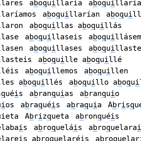
llares
a
b
o
q
u
i
llaría
a
b
o
q
u
i
llarí
llaríamos
a
b
o
q
u
i
llarían
a
b
o
q
u
i
l
llaron
a
b
o
q
u
i
llas a
b
o
q
u
i
llás
llase
a
b
o
q
u
i
llaseis
a
b
o
q
u
i
lláse
llasen
a
b
o
q
u
i
llases
a
b
o
q
u
i
llast
llasteis
a
b
o
q
u
i
lle a
b
o
q
u
i
llé
lléis
a
b
o
q
u
i
llemos
a
b
o
q
u
i
llen
lles a
b
o
q
u
i
llés
a
b
o
q
u
i
llo a
b
o
q
u
i
s
q
ué
i
s
a
b
ran
q
u
i
as
a
b
ran
q
u
i
o
u
i
os
a
b
ra
q
ué
i
s
a
b
ra
q
u
i
a
A
b
r
i
s
q
u
uieta
A
b
r
i
z
q
ueta
a
b
ron
q
ué
i
s
elaba
i
s
a
b
ro
q
uelá
i
s
a
b
ro
q
uelara
elare
i
s a
b
ro
q
uelaré
i
s
a
b
ro
q
uelar