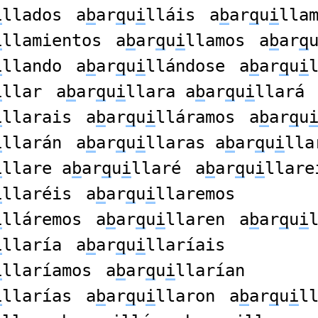
i
llados
a
b
ar
q
u
i
lláis
a
b
ar
q
u
i
lla
i
llamientos
a
b
ar
q
u
i
llamos
a
b
ar
q
i
llando
a
b
ar
q
u
i
llándose
a
b
ar
q
u
i
i
llar
a
b
ar
q
u
i
llara a
b
ar
q
u
i
llará
i
llarais
a
b
ar
q
u
i
lláramos
a
b
ar
q
u
i
llarán
a
b
ar
q
u
i
llaras a
b
ar
q
u
i
lla
i
llare a
b
ar
q
u
i
llaré
a
b
ar
q
u
i
llare
i
llaréis
a
b
ar
q
u
i
llaremos
i
lláremos
a
b
ar
q
u
i
llaren
a
b
ar
q
u
i
i
llaría
a
b
ar
q
u
i
llaríais
i
llaríamos
a
b
ar
q
u
i
llarían
i
llarías
a
b
ar
q
u
i
llaron
a
b
ar
q
u
i
l