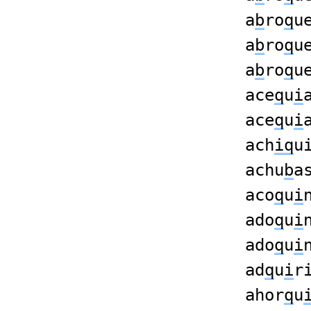
a
b
ro
q
u
a
b
ro
q
u
a
b
ro
q
u
ace
q
u
i
ace
q
u
i
ach
iq
u
achu
b
a
aco
q
u
i
ado
q
u
i
ado
q
u
i
ad
q
u
i
r
ahor
q
u