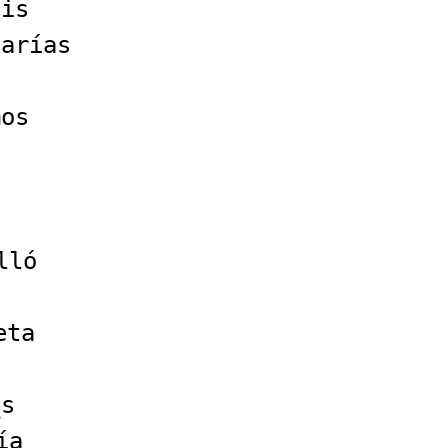
ais
larías
mos
e
lló
eta
i
s
í
a