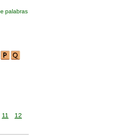
e palabras
11
12