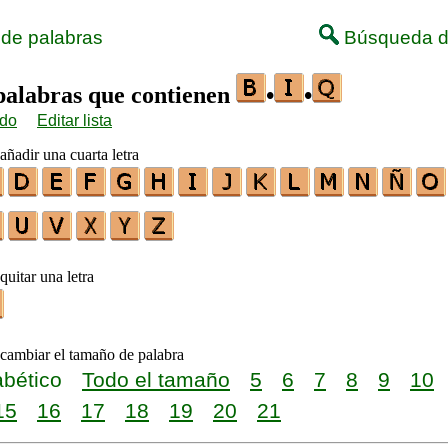
 de palabras
Búsqueda d
 palabras que contienen
•
•
ido
Editar lista
añadir una cuarta letra
quitar una letra
 cambiar el tamaño de palabra
abético
Todo el tamaño
5
6
7
8
9
10
15
16
17
18
19
20
21