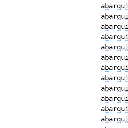
a
b
ar
q
u
a
b
ar
q
u
a
b
ar
q
u
a
b
ar
q
u
a
b
ar
q
u
a
b
ar
q
u
a
b
ar
q
u
a
b
ar
q
u
a
b
ar
q
u
a
b
ar
q
u
a
b
ar
q
u
a
b
ar
q
u