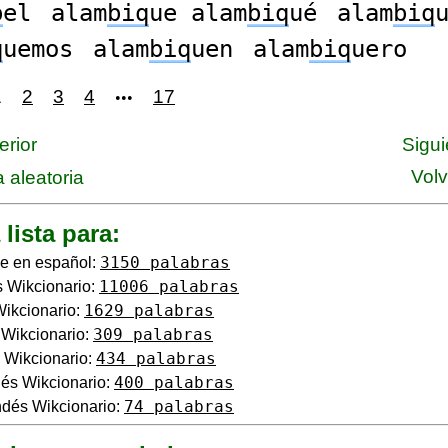
b
el
alam
biq
ue alam
biq
ué
alam
biq
q
uemos
alam
biq
uen
alam
biq
uero
1
2
3
4
17
•••
erior
Sigui
Volv
 aleatoria
 lista para:
3150 palabras
e en español:
11006 palabras
 Wikcionario:
1629 palabras
Wikcionario:
309 palabras
o Wikcionario:
434 palabras
 Wikcionario:
400 palabras
és Wikcionario:
74 palabras
dés Wikcionario: