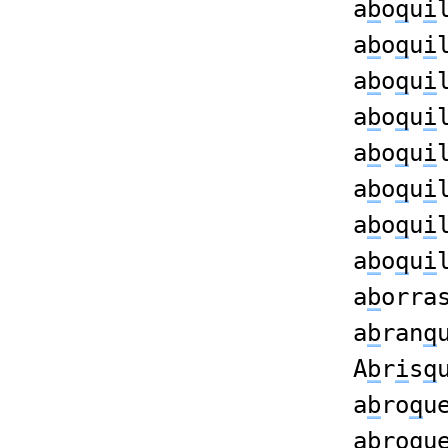
a
b
o
q
u
i
a
b
o
q
u
i
a
b
o
q
u
i
a
b
o
q
u
i
a
b
o
q
u
i
a
b
o
q
u
i
a
b
o
q
u
i
a
b
o
q
u
i
a
b
orra
a
b
ran
q
A
b
r
i
s
q
a
b
ro
q
u
a
b
ro
q
u