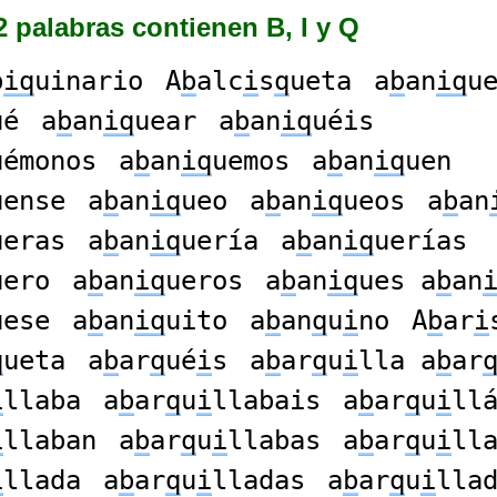
 palabras contienen B, I y Q
b
iq
uinario
A
b
alc
i
s
q
ueta
a
b
an
iq
u
ué
a
b
an
iq
uear
a
b
an
iq
uéis
uémonos
a
b
an
iq
uemos
a
b
an
iq
uen
uense
a
b
an
iq
ueo
a
b
an
iq
ueos
a
b
an
ueras
a
b
an
iq
uería
a
b
an
iq
uerías
uero
a
b
an
iq
ueros
a
b
an
iq
ues a
b
an
uese
a
b
an
iq
uito
a
b
an
q
u
i
no
A
b
ar
i
q
ueta
a
b
ar
q
ué
i
s
a
b
ar
q
u
i
lla a
b
ar
i
llaba
a
b
ar
q
u
i
llabais
a
b
ar
q
u
i
ll
i
llaban
a
b
ar
q
u
i
llabas
a
b
ar
q
u
i
ll
i
llada
a
b
ar
q
u
i
lladas
a
b
ar
q
u
i
lla