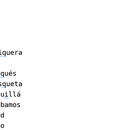
e
iq
uera
iq
ués
s
q
ueta
q
u
i
llá
ábamos
ad
do