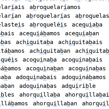
elar
í
ais
a
b
ro
q
uelar
í
amos
elar
í
an
a
b
ro
q
uelar
í
as
a
b
ro
q
uela
elaste
i
s
a
b
ro
q
uelé
i
s
ace
q
u
i
a
b
a
a
b
ais
ace
q
u
i
á
b
amos
ace
q
u
i
a
b
an
a
b
as
ach
iq
uita
b
a
ach
iq
uita
b
ais
itá
b
amos
ach
iq
uita
b
an
ach
iq
uita
s
q
ué
i
s
aco
q
u
i
na
b
a
aco
q
u
i
na
b
ais
ná
b
amos
aco
q
u
i
na
b
an
aco
q
u
i
na
b
as
na
b
a
ado
q
u
i
na
b
ais
ado
q
u
i
ná
b
amos
na
b
an
ado
q
u
i
na
b
as
ad
q
u
i
ri
b
le
i
b
les
ahor
q
u
i
lla
b
a
ahor
q
u
i
lla
b
a
i
llá
b
amos
ahor
q
u
i
lla
b
an
ahor
q
u
i