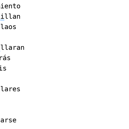
miento
u
i
llan
llaos
i
llaran
rás
is
llares
larse