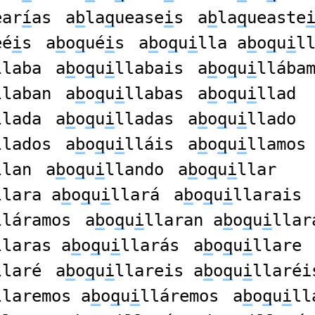
ear
í
as
a
b
la
q
uease
i
s
a
b
la
q
ueaste
eé
i
s
a
b
o
q
ué
i
s
a
b
o
q
u
i
lla a
b
o
q
u
i
l
llaba
a
b
o
q
u
i
llabais
a
b
o
q
u
i
llába
llaban
a
b
o
q
u
i
llabas
a
b
o
q
u
i
llad
llada
a
b
o
q
u
i
lladas
a
b
o
q
u
i
llado
llados
a
b
o
q
u
i
lláis
a
b
o
q
u
i
llamos
llan
a
b
o
q
u
i
llando
a
b
o
q
u
i
llar
llara a
b
o
q
u
i
llará
a
b
o
q
u
i
llarais
lláramos
a
b
o
q
u
i
llaran a
b
o
q
u
i
llar
llaras a
b
o
q
u
i
llarás
a
b
o
q
u
i
llare
llaré
a
b
o
q
u
i
llareis a
b
o
q
u
i
llaréi
llaremos a
b
o
q
u
i
lláremos
a
b
o
q
u
i
ll