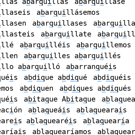
i
llas a
b
ar
q
u
i
llás
a
b
ar
q
u
i
llase
i
llaseis
a
b
ar
q
u
i
llásemos
i
llasen
a
b
ar
q
u
i
llases
a
b
ar
q
u
i
ll
i
llasteis
a
b
ar
q
u
i
llate
a
b
ar
q
u
i
l
i
llé
a
b
ar
q
u
i
lléis
a
b
ar
q
u
i
llemos
i
llen
a
b
ar
q
u
i
lles a
b
ar
q
u
i
llés
i
llo a
b
ar
q
u
i
lló
a
b
arran
q
ué
i
s
q
ué
i
s
a
b
d
iq
ue a
b
d
iq
ué
a
b
d
iq
uéis
emos
a
b
d
iq
uen
a
b
d
iq
ues a
b
d
iq
ués
q
ué
i
s
a
bi
ta
q
ue A
bi
ta
q
ue
a
b
la
q
ue
eac
i
ón
a
b
la
q
ueá
i
s
a
b
la
q
ueara
i
s
eare
i
s a
b
la
q
uearé
i
s
a
b
la
q
uear
í
a
ear
í
ais
a
b
la
q
uear
í
amos
a
b
la
q
uea