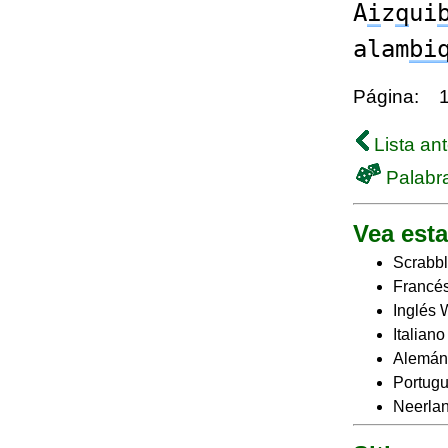
A
i
z
q
ui
alam
bi
Página:
Lista ant
Palabra
Vea esta
Scrabbl
Francés
Inglés 
Italian
Alemán
Portugu
Neerlan