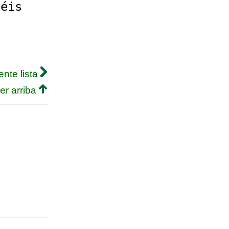
uéis
ente lista
er arriba