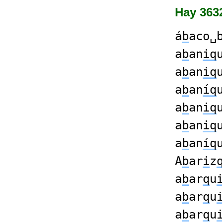
Hay 3632
á
b
aco␣
a
b
an
iq
a
b
an
iq
a
b
an
íq
a
b
an
iq
a
b
an
iq
a
b
an
íq
A
b
ar
i
z
a
b
ar
q
u
a
b
ar
q
u
a
b
ar
q
u