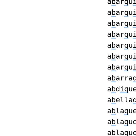
a
b
ar
q
u
a
b
ar
q
u
a
b
ar
q
u
a
b
ar
q
u
a
b
ar
q
u
a
b
ar
q
u
a
b
ar
q
u
a
b
arra
a
b
d
iq
u
a
b
ella
a
b
la
q
u
a
b
la
q
u
a
b
la
q
u