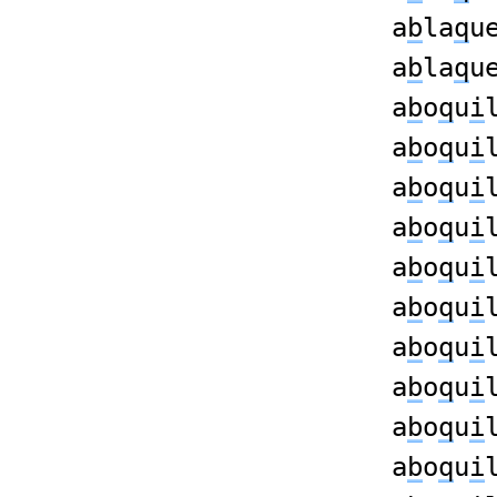
a
b
la
q
u
a
b
la
q
u
a
b
o
q
u
i
a
b
o
q
u
i
a
b
o
q
u
i
a
b
o
q
u
i
a
b
o
q
u
i
a
b
o
q
u
i
a
b
o
q
u
i
a
b
o
q
u
i
a
b
o
q
u
i
a
b
o
q
u
i