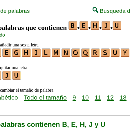
 de palabras
Búsqueda d
 palabras que contienen
•
•
•
•
ido
añadir una sexta letra
quitar una letra
 cambiar el tamaño de palabra
abético
Todo el tamaño
9
10
11
12
13
alabras contienen B, E, H, J y U