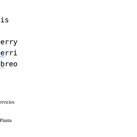
ais
herry
be
rri
e
b
reo
ervicios
Planta