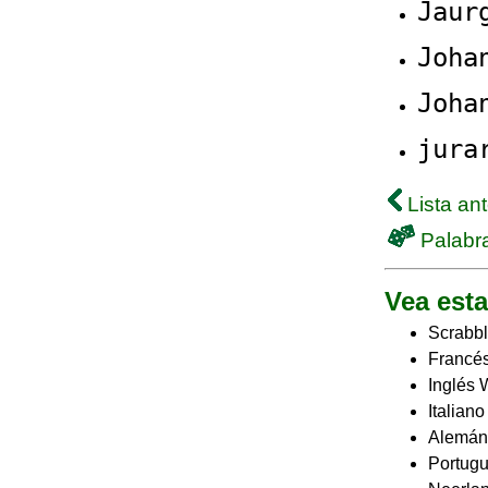
Jaur
Joha
Joha
jura
Lista ant
Palabra
Vea esta
Scrabbl
Francés
Inglés 
Italian
Alemán
Portugu