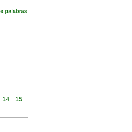
e palabras
14
15