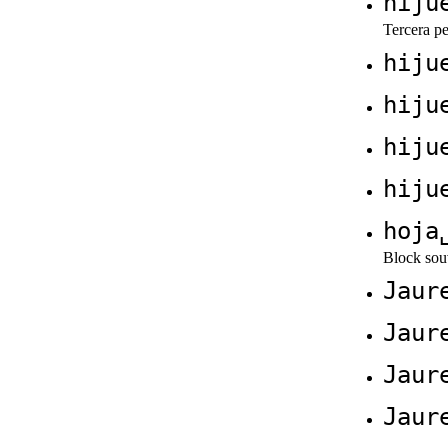
hiju
Tercera pe
hiju
hiju
hiju
hiju
hoja
Block sou
Jaur
Jaur
Jaur
Jaur