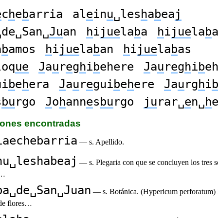
e
c
h
e
b
arria
al
e
in
u
␣les
h
a
b
ea
j
␣de␣San␣
Ju
an
h
i
jue
la
b
a
h
i
jue
la
b
á
b
amos
h
i
jue
la
b
an
h
i
jue
la
b
as
loq
ue
J
a
u
r
e
g
h
i
b
ehere
J
a
u
r
e
g
h
i
b
e
ui
b
e
h
era
J
a
u
r
e
gui
b
e
h
ere
J
a
u
rg
h
i
s
bu
rgo
J
o
h
ann
e
s
bu
rgo
ju
rar␣
e
n␣
h
ciones encontradas
iaechebarria
— s. Apellido.
nu␣leshabeaj
— s. Plegaria con que se concluyen los tres s
s…
ba␣de␣San␣Juan
— s. Botánica. (Hypericum perforatum) 
 de flores…