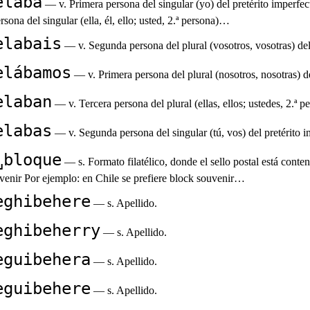
elaba
— v. Primera persona del singular (yo) del pretérito imperf
rsona del singular (ella, él, ello; usted, 2.ª persona)…
elabais
— v. Segunda persona del plural (vosotros, vosotras) de
elábamos
— v. Primera persona del plural (nosotros, nosotras) d
elaban
— v. Tercera persona del plural (ellas, ellos; ustedes, 2.ª 
elabas
— v. Segunda persona del singular (tú, vos) del pretérito
␣bloque
— s. Formato filatélico, donde el sello postal está cont
venir Por ejemplo: en Chile se prefiere block souvenir…
eghibehere
— s. Apellido.
eghibeherry
— s. Apellido.
eguibehera
— s. Apellido.
eguibehere
— s. Apellido.