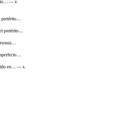
ecto… — v.
l pretérito…
el pretérito…
persona)…
 imperfecto…
enido en… — s.