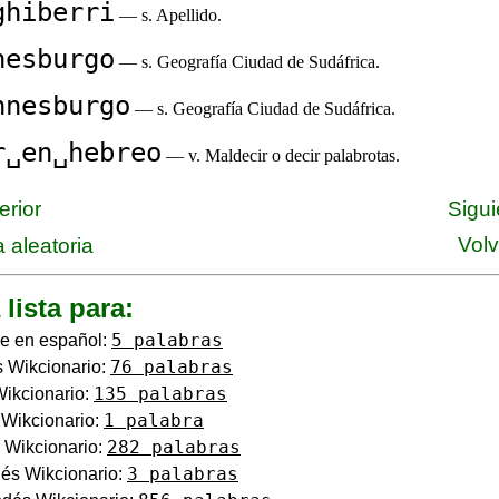
ghiberri
— s. Apellido.
nesburgo
— s. Geografía Ciudad de Sudáfrica.
nnesburgo
— s. Geografía Ciudad de Sudáfrica.
r␣en␣hebreo
— v. Maldecir o decir palabrotas.
erior
Sigui
Volv
 aleatoria
 lista para:
5 palabras
e en español:
76 palabras
 Wikcionario:
135 palabras
Wikcionario:
1 palabra
o Wikcionario:
282 palabras
 Wikcionario:
3 palabras
és Wikcionario: