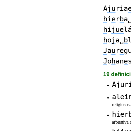
A
ju
ria
h
i
e
r
b
a
h
i
jue
l
h
o
j
a␣
b
J
a
u
r
e
g
J
o
h
an
e
19 defini
Ajur
alei
religioso
hier
arbustiva