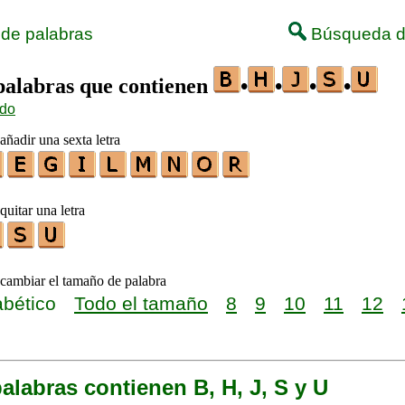
 de palabras
Búsqueda d
 palabras que contienen
•
•
•
•
ido
añadir una sexta letra
quitar una letra
 cambiar el tamaño de palabra
abético
Todo el tamaño
8
9
10
11
12
alabras contienen B, H, J, S y U