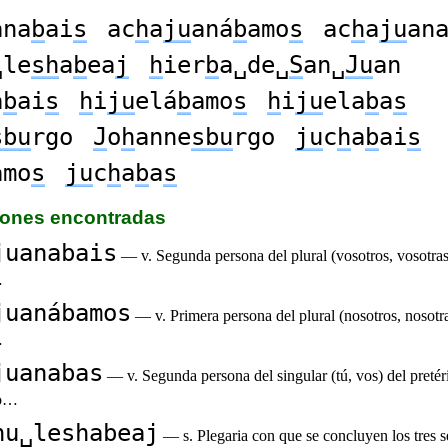
ana
b
ai
s
ac
h
a
ju
aná
b
amo
s
ac
h
a
ju
an
␣le
sh
a
b
ea
j
h
ier
b
a␣de␣
S
an␣
Ju
an
a
b
ai
s
h
i
ju
elá
b
amo
s
h
i
ju
ela
b
a
s
sbu
rgo
J
o
h
anne
sbu
rgo
ju
c
h
a
b
ai
s
amo
s
ju
c
h
a
b
a
s
ciones encontradas
juanabais
— v. Segunda persona del plural (vosotros, vosotras
…
juanábamos
— v. Primera persona del plural (nosotros, nosotra
…
juanabas
— v. Segunda persona del singular (tú, vos) del pretér
to…
nu␣leshabeaj
— s. Plegaria con que se concluyen los tres s