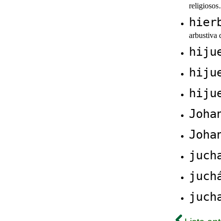
religioso
hier
arbustiva
hiju
hiju
hiju
Joha
Joha
juch
juch
juch