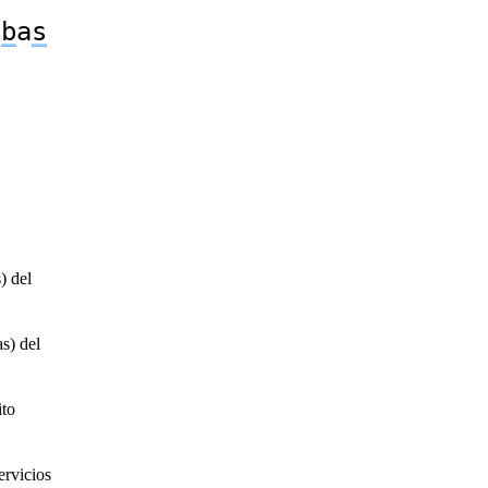
a
b
a
s
) del
s) del
ito
ervicios