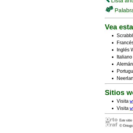
Lista ant
Palabra
Vea esta
Scrabbl
Francés
Inglés 
Italian
Alemán
Portugu
Neerlan
Sitios 
w
Visita
w
Visita
Este sitio
© Ortogra