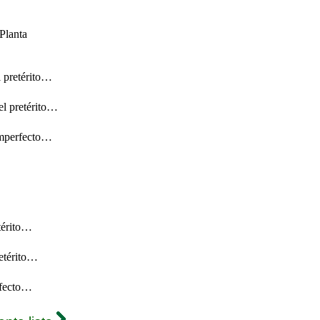
Planta
l pretérito…
el pretérito…
 imperfecto…
térito…
retérito…
rfecto…