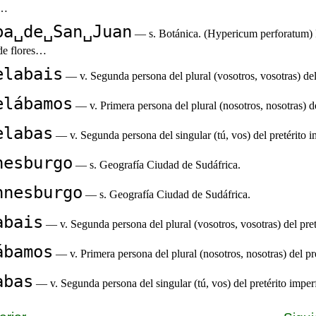
s…
ba␣de␣San␣Juan
— s. Botánica. (Hypericum perforatum) 
 de flores…
elabais
— v. Segunda persona del plural (vosotros, vosotras) de
elábamos
— v. Primera persona del plural (nosotros, nosotras) d
elabas
— v. Segunda persona del singular (tú, vos) del pretérito
nesburgo
— s. Geografía Ciudad de Sudáfrica.
nnesburgo
— s. Geografía Ciudad de Sudáfrica.
abais
— v. Segunda persona del plural (vosotros, vosotras) del pre
ábamos
— v. Primera persona del plural (nosotros, nosotras) del p
abas
— v. Segunda persona del singular (tú, vos) del pretérito impe