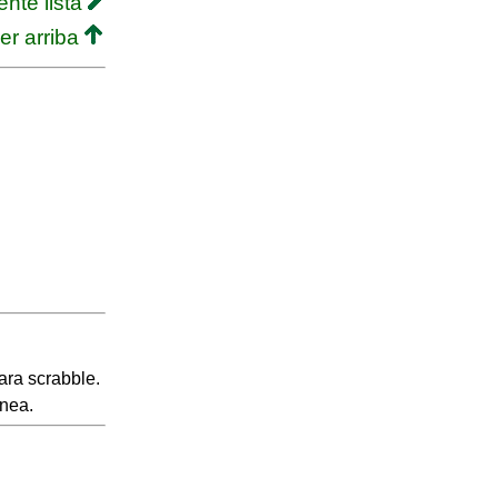
ente lista
er arriba
ara scrabble.
inea.