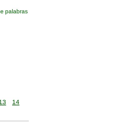
e palabras
13
14