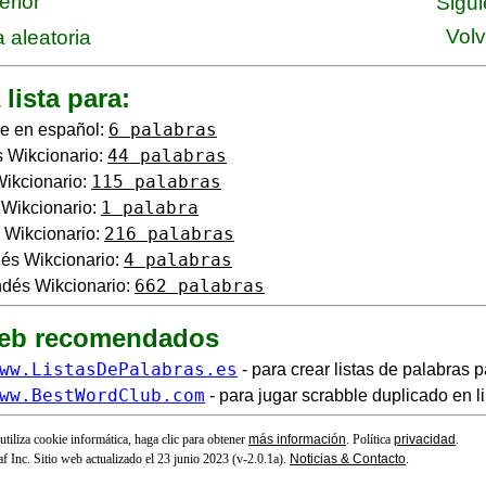
erior
Sigui
Volv
 aleatoria
 lista para:
6 palabras
e en español:
44 palabras
 Wikcionario:
115 palabras
Wikcionario:
1 palabra
o Wikcionario:
216 palabras
 Wikcionario:
4 palabras
és Wikcionario:
662 palabras
dés Wikcionario:
web recomendados
ww.ListasDePalabras.es
- para crear listas de palabras p
ww.BestWordClub.com
- para jugar scrabble duplicado en l
 utiliza cookie informática, haga clic para obtener
más información
. Política
privacidad
.
f Inc. Sitio web actualizado el 23 junio 2023 (v-2.0.1
a
).
Noticias & Contacto
.