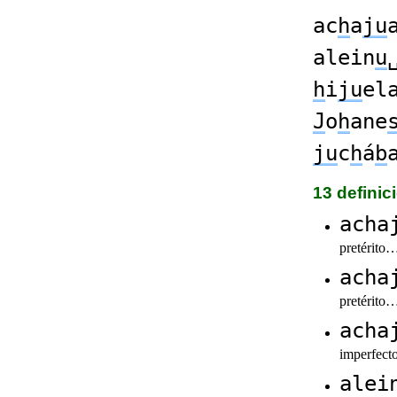
ac
h
a
ju
alein
u
h
i
ju
el
J
o
h
ane
ju
c
h
á
b
13 defini
acha
pretérito
acha
pretérito
acha
imperfec
alei