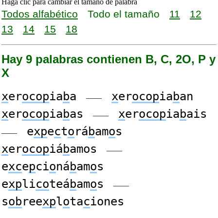
Haga clic para cambiar el tamaño de palabra
Todos alfabético
Todo el tamaño
11
12
13
14
15
18
Hay 9 palabras contienen B, C, 2O, P y
X
x
er
ocop
ia
b
a
x
er
ocop
ia
b
an
——
x
er
ocop
ia
b
as
x
er
ocop
ia
b
ais
——
e
xp
e
c
t
o
rá
b
am
o
s
——
x
er
ocop
iá
b
amos
——
e
xc
e
p
ci
o
ná
b
am
o
s
e
xp
li
co
teá
b
am
o
s
——
s
ob
ree
xp
l
o
ta
c
iones