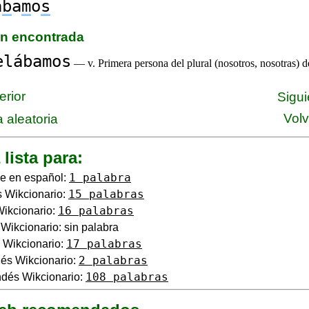
á
b
a
m
o
s
ón encontrada
elábamos
— v. Primera persona del plural (nosotros, nosotras) d
erior
Sigui
Volv
 aleatoria
 lista para:
1 palabra
e en español:
15 palabras
 Wikcionario:
16 palabras
Wikcionario:
o Wikcionario: sin palabra
17 palabras
 Wikcionario:
2 palabras
és Wikcionario:
108 palabras
dés Wikcionario: