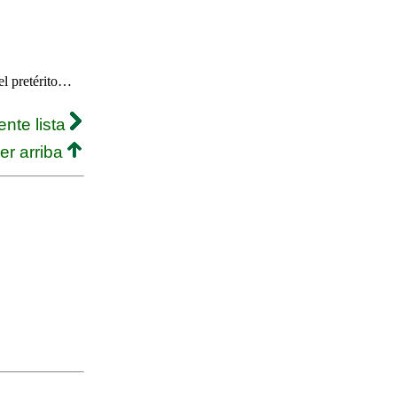
el pretérito…
ente lista
er arriba