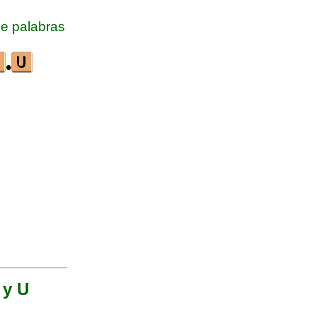
e palabras
•
 y U