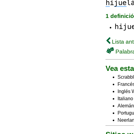
h
i
jue
l
1 definici
hiju
Lista ant
Palabra
Vea esta
Scrabbl
Francés
Inglés 
Italian
Alemán
Portugu
Neerlan