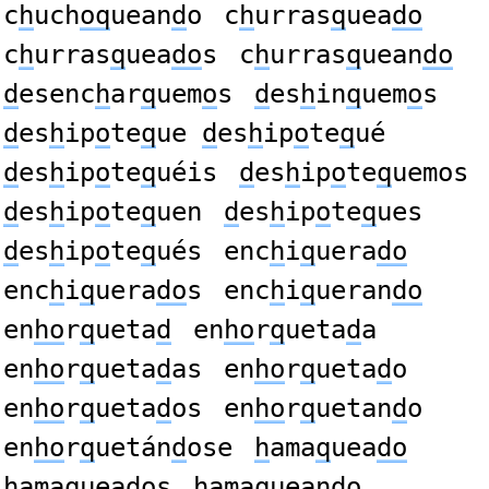
c
h
uch
oq
uean
d
o
c
h
urras
q
uea
do
c
h
urras
q
uea
do
s
c
h
urras
q
uean
do
d
esenc
h
ar
q
uem
o
s
d
es
h
in
q
uem
o
s
d
es
h
ip
o
te
q
ue
d
es
h
ip
o
te
q
ué
d
es
h
ip
o
te
q
uéis
d
es
h
ip
o
te
q
uemos
d
es
h
ip
o
te
q
uen
d
es
h
ip
o
te
q
ues
d
es
h
ip
o
te
q
ués
enc
h
i
q
uera
do
enc
h
i
q
uera
do
s
enc
h
i
q
ueran
do
en
ho
r
q
ueta
d
en
ho
r
q
ueta
d
a
en
ho
r
q
ueta
d
as
en
ho
r
q
ueta
d
o
en
ho
r
q
ueta
d
os
en
ho
r
q
uetan
d
o
en
ho
r
q
uetán
d
ose
h
ama
q
uea
do
h
ama
q
uea
do
s
h
ama
q
uean
do