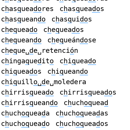
c
h
as
q
uea
do
res
c
h
as
q
uea
do
s
c
h
as
q
uean
do
c
h
as
q
ui
do
s
c
h
e
q
uea
do
c
h
e
q
uea
do
s
c
h
e
q
uean
do
c
h
e
q
ueán
do
se
c
h
e
q
ue␣
d
e␣retenci
ó
n
c
h
inga
q
ue
d
it
o
c
h
i
q
uea
do
c
h
i
q
uea
do
s
c
h
i
q
uean
do
c
h
i
q
uill
o␣d
e␣moledera
c
h
irris
q
uea
do
c
h
irris
q
uea
do
s
c
h
irris
q
uean
do
c
h
uch
oq
uea
d
c
h
uch
oq
uea
d
a
c
h
uch
oq
uea
d
as
c
h
uch
oq
uea
d
o
c
h
uch
oq
uea
d
os