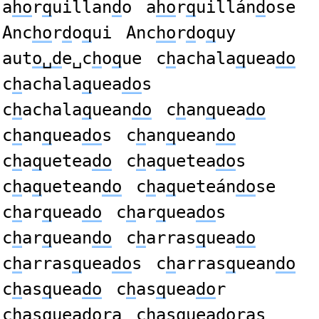
a
ho
r
q
uillan
d
o
a
ho
r
q
uillán
d
ose
Anc
ho
r
d
o
q
ui
Anc
ho
r
d
o
q
uy
aut
o␣d
e␣c
h
o
q
ue
c
h
achala
q
uea
do
c
h
achala
q
uea
do
s
c
h
achala
q
uean
do
c
h
an
q
uea
do
c
h
an
q
uea
do
s
c
h
an
q
uean
do
c
h
a
q
uetea
do
c
h
a
q
uetea
do
s
c
h
a
q
uetean
do
c
h
a
q
ueteán
do
se
c
h
ar
q
uea
do
c
h
ar
q
uea
do
s
c
h
ar
q
uean
do
c
h
arras
q
uea
do
c
h
arras
q
uea
do
s
c
h
arras
q
uean
do
c
h
as
q
uea
do
c
h
as
q
uea
do
r
c
h
as
q
uea
do
ra
c
h
as
q
uea
do
ras