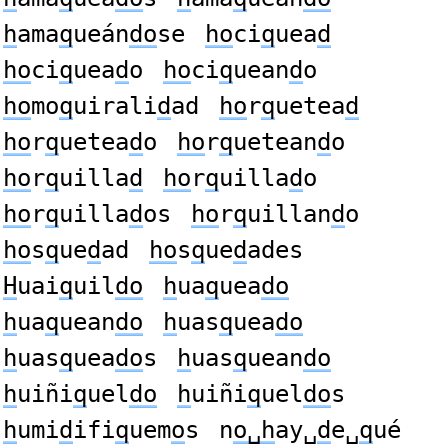
h
ama
q
ueán
do
se
ho
ci
q
uea
d
ho
ci
q
uea
d
o
ho
ci
q
uean
d
o
ho
mo
q
uirali
d
ad
ho
r
q
uetea
d
ho
r
q
uetea
d
o
ho
r
q
uetean
d
o
ho
r
q
uilla
d
ho
r
q
uilla
d
o
ho
r
q
uilla
d
os
ho
r
q
uillan
d
o
ho
s
q
ue
d
ad
ho
s
q
ue
d
ades
H
uai
q
uil
do
h
ua
q
uea
do
h
ua
q
uean
do
h
uas
q
uea
do
h
uas
q
uea
do
s
h
uas
q
uean
do
h
uiñi
q
uel
do
h
uiñi
q
uel
do
s
h
umi
d
ifi
q
uem
o
s
n
o␣h
ay␣
d
e␣
q
ué