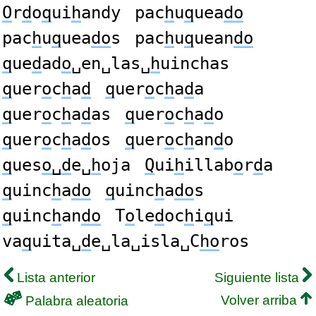
O
r
d
o
q
ui
h
andy
pac
h
u
q
uea
do
pac
h
u
q
uea
do
s
pac
h
u
q
uean
do
q
ue
d
ad
o
␣en␣las␣
h
uinchas
q
uer
o
c
h
a
d
q
uer
o
c
h
a
d
a
q
uer
o
c
h
a
d
as
q
uer
o
c
h
a
d
o
q
uer
o
c
h
a
d
os
q
uer
o
c
h
an
d
o
q
ues
o␣d
e␣
h
oja
Q
ui
h
illab
o
r
d
a
q
uinc
h
a
do
q
uinc
h
a
do
s
q
uinc
h
an
do
T
o
le
d
oc
h
i
q
ui
va
q
uita␣
d
e␣la␣isla␣C
ho
ros
Lista anterior
Siguiente lista
Volver arriba
Palabra aleatoria