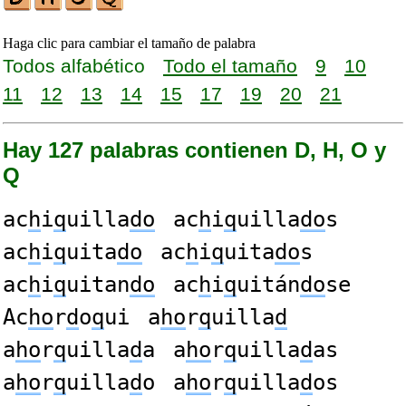
Haga clic para cambiar el tamaño de palabra
Todos alfabético
Todo el tamaño
9
10
11
12
13
14
15
17
19
20
21
Hay 127 palabras contienen D, H, O y
Q
ac
h
i
q
uilla
do
ac
h
i
q
uilla
do
s
ac
h
i
q
uita
do
ac
h
i
q
uita
do
s
ac
h
i
q
uitan
do
ac
h
i
q
uitán
do
se
Ac
ho
r
d
o
q
ui
a
ho
r
q
uilla
d
a
ho
r
q
uilla
d
a
a
ho
r
q
uilla
d
as
a
ho
r
q
uilla
d
o
a
ho
r
q
uilla
d
os