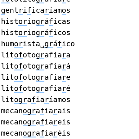
g
ent
r
i
f
ica
r
íam
o
s
hist
or
io
gr
á
f
icas
hist
or
io
gr
á
f
icos
hum
or
ista␣
gr
á
f
ico
lit
of
oto
gr
afia
r
a
lit
of
oto
gr
afia
r
á
lit
of
oto
gr
afia
r
e
lit
of
oto
gr
afia
r
é
lit
ogr
a
f
ia
r
íamos
mecan
ogr
a
f
ia
r
ais
mecan
ogr
a
f
ia
r
eis
mecan
ogr
a
f
ia
r
éis