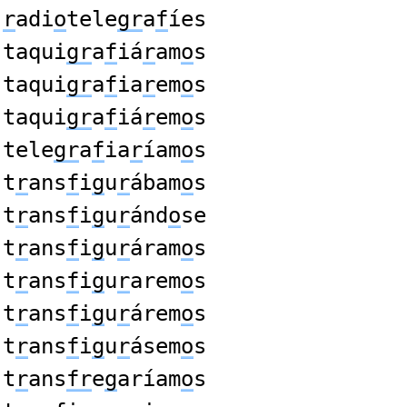
r
adi
o
tele
gr
a
f
íes
taqui
gr
a
f
iá
r
am
o
s
taqui
gr
a
f
ia
r
em
o
s
taqui
gr
a
f
iá
r
em
o
s
tele
gr
a
f
ia
r
íam
o
s
t
r
ans
f
i
g
u
r
ábam
o
s
t
r
ans
f
i
g
u
r
ánd
o
se
t
r
ans
f
i
g
u
r
áram
o
s
t
r
ans
f
i
g
u
r
arem
o
s
t
r
ans
f
i
g
u
r
árem
o
s
t
r
ans
f
i
g
u
r
ásem
o
s
t
r
ans
fr
e
g
aríam
o
s