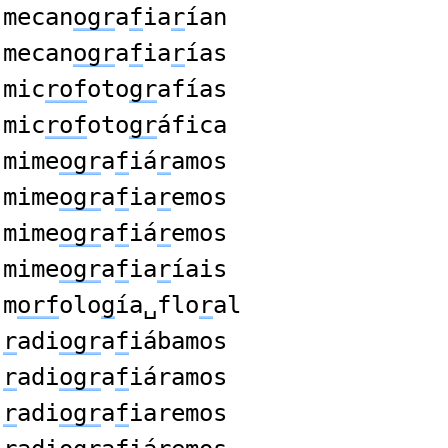
mecan
ogr
a
f
ia
r
ían
mecan
ogr
a
f
ia
r
ías
mic
rof
oto
gr
afías
mic
rof
oto
gr
áfica
mime
ogr
a
f
iá
r
amos
mime
ogr
a
f
ia
r
emos
mime
ogr
a
f
iá
r
emos
mime
ogr
a
f
ia
r
íais
m
orf
olo
g
ía␣flo
r
al
r
adi
ogr
a
f
iábamos
r
adi
ogr
a
f
iáramos
r
adi
ogr
a
f
iaremos