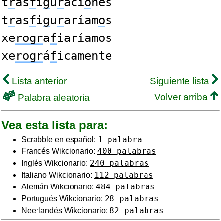
t
r
as
f
i
g
u
r
aci
o
nes
t
r
as
f
i
g
u
r
aríam
o
s
xe
rogr
a
f
iaríamos
xe
rogr
á
f
icamente
Lista anterior
Siguiente lista
Volver arriba
Palabra aleatoria
Vea esta lista para:
1 palabra
Scrabble en español:
400 palabras
Francés Wikcionario:
240 palabras
Inglés Wikcionario:
112 palabras
Italiano Wikcionario:
484 palabras
Alemán Wikcionario:
28 palabras
Portugués Wikcionario:
82 palabras
Neerlandés Wikcionario: