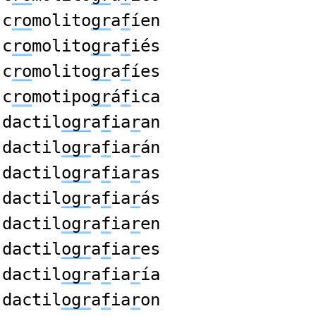
c
ro
molito
gr
a
f
íen
c
ro
molito
gr
a
f
iés
c
ro
molito
gr
a
f
íes
c
ro
motipo
gr
á
f
ica
dactil
ogr
a
f
ia
r
an
dactil
ogr
a
f
ia
r
án
dactil
ogr
a
f
ia
r
as
dactil
ogr
a
f
ia
r
ás
dactil
ogr
a
f
ia
r
en
dactil
ogr
a
f
ia
r
es
dactil
ogr
a
f
ia
r
ía
dactil
ogr
a
f
ia
r
on