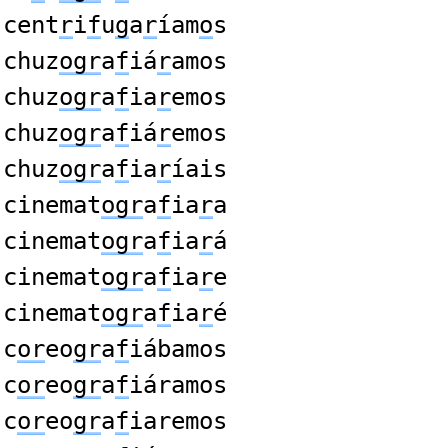
cent
r
i
f
u
g
a
r
íam
o
s
chuz
ogr
a
f
iá
r
amos
chuz
ogr
a
f
ia
r
emos
chuz
ogr
a
f
iá
r
emos
chuz
ogr
a
f
ia
r
íais
cinemat
ogr
a
f
ia
r
a
cinemat
ogr
a
f
ia
r
á
cinemat
ogr
a
f
ia
r
e
cinemat
ogr
a
f
ia
r
é
c
or
eo
gr
a
f
iábamos
c
or
eo
gr
a
f
iáramos
c
or
eo
gr
a
f
iaremos