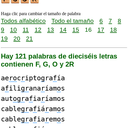
Haga clic para cambiar el tamaño de palabra
Todos alfabético
Todo el tamaño
6
7
8
9
10
11
12
13
14
15
16
17
18
19
20
21
Hay 121 palabras de dieciséis letras
contienen F, G, O y 2R
ae
ro
c
r
ipto
g
ra
f
ía
a
f
ili
gr
ana
r
íam
o
s
aut
ogr
a
f
ia
r
íamos
cable
gr
a
f
iá
r
am
o
s
cable
gr
a
f
ia
r
em
o
s