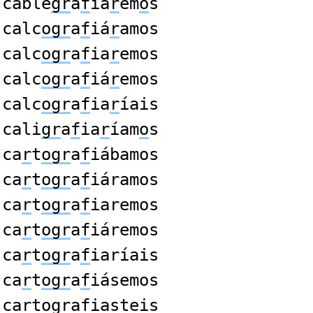
cable
gr
a
f
iá
r
em
o
s
calc
ogr
a
f
iá
r
amos
calc
ogr
a
f
ia
r
emos
calc
ogr
a
f
iá
r
emos
calc
ogr
a
f
ia
r
íais
cali
gr
a
f
ia
r
íam
o
s
ca
r
t
ogr
a
f
iábamos
ca
r
t
ogr
a
f
iáramos
ca
r
t
ogr
a
f
iaremos
ca
r
t
ogr
a
f
iáremos
ca
r
t
ogr
a
f
iaríais
ca
r
t
ogr
a
f
iásemos
ca
r
t
ogr
a
f
iasteis