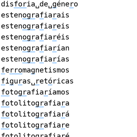
dis
for
ia␣de␣
g
éne
r
o
esten
ogr
a
f
ia
r
ais
esten
ogr
a
f
ia
r
eis
esten
ogr
a
f
ia
r
éis
esten
ogr
a
f
ia
r
ían
esten
ogr
a
f
ia
r
ías
f
e
rro
ma
g
netismos
f
i
g
u
r
as␣
r
et
ó
ricas
fo
to
gr
afia
r
íamos
fo
tolito
gr
afia
r
a
fo
tolito
gr
afia
r
á
fo
tolito
gr
afia
r
e
fo
tolito
gr
afia
r
é