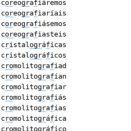
c
or
eo
gr
a
f
iáremos
c
or
eo
gr
a
f
iaríais
c
or
eo
gr
a
f
iásemos
c
or
eo
gr
a
f
iasteis
c
r
istal
ogr
á
f
icas
c
r
istal
ogr
á
f
icos
c
ro
molito
gr
a
f
iad
c
ro
molito
gr
a
f
ían
c
ro
molito
gr
a
f
iar
c
ro
molito
gr
a
f
iás
c
ro
molito
gr
a
f
ías
c
ro
molito
gr
á
f
ica
c
ro
molito
gr
á
f
ico