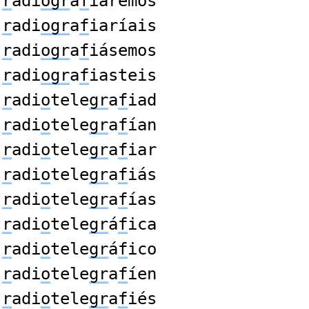
r
adi
ogr
a
f
iáremos
r
adi
ogr
a
f
iaríais
r
adi
ogr
a
f
iásemos
r
adi
ogr
a
f
iasteis
r
adi
o
tele
gr
a
f
iad
r
adi
o
tele
gr
a
f
ían
r
adi
o
tele
gr
a
f
iar
r
adi
o
tele
gr
a
f
iás
r
adi
o
tele
gr
a
f
ías
r
adi
o
tele
gr
á
f
ica
r
adi
o
tele
gr
á
f
ico
r
adi
o
tele
gr
a
f
íen
r
adi
o
tele
gr
a
f
iés