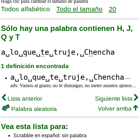
Haga clic para cambiar el tamaño de palabra
Todos alfabético
Todo el tamaño
20
Sólo hay una palabra contienen H, J,
Q y T
a␣lo␣
q
ue␣
t
e␣tru
j
e,␣C
h
encha
1 definición encontrada
a␣lo␣que␣te␣truje,␣Chencha
—
adv. Vamos al grano; no te distraigas; no meter asuntos ajenos…
Lista anterior
Siguiente lista
Volver arriba
Palabra aleatoria
Vea esta lista para:
Scrabble en español: sin palabra