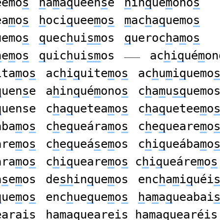
eemo
s
h
a
m
a
q
uéen
s
e
h
in
q
ué
m
ono
s
ea
m
o
s
h
oci
q
uee
m
o
s
m
ac
h
a
q
uemo
s
uemo
s
q
uec
h
ui
sm
os
q
ueroc
h
a
m
o
s
h
e
m
o
s
q
uic
h
ui
sm
os
ac
h
i
q
ué
m
on
——
ita
m
o
s
ac
h
i
q
uite
m
o
s
ac
h
u
m
i
q
uemo
q
uen
s
e
a
h
in
q
ué
m
ono
s
c
h
a
m
u
sq
uemo
q
uense
c
h
a
q
uetea
m
o
s
c
h
a
q
uetee
m
o
ába
m
o
s
c
h
e
q
ueára
m
o
s
c
h
e
q
ueare
m
o
áre
m
o
s
c
h
e
q
ueá
s
e
m
os
c
h
i
q
ueába
m
o
ára
m
o
s
c
h
i
q
ueare
m
o
s
c
h
i
q
ueáre
m
o
s
á
s
e
m
os
de
sh
in
q
ue
m
os
enc
h
a
m
i
q
uéi
q
ue
m
o
s
enc
h
ue
q
ue
m
o
s
h
a
m
a
q
ueabai
earai
s
h
a
m
a
q
uearei
s
h
a
m
a
q
uearéi
s