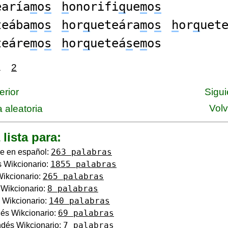
earía
m
o
s
h
onorifi
q
ue
m
o
s
teába
m
o
s
h
or
q
ueteára
m
o
s
h
or
q
uet
teáre
m
o
s
h
or
q
ueteá
s
e
m
os
1
2
erior
Sigui
Volv
 aleatoria
 lista para:
263 palabras
e en español:
1855 palabras
 Wikcionario:
265 palabras
Wikcionario:
8 palabras
o Wikcionario:
140 palabras
 Wikcionario:
69 palabras
és Wikcionario:
7 palabras
dés Wikcionario: