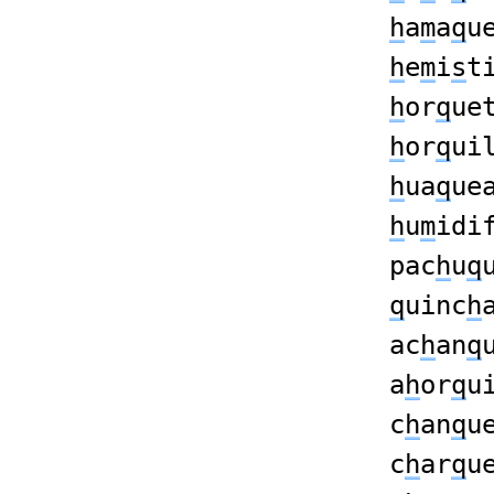
h
a
m
a
q
u
h
e
m
i
s
t
h
or
q
ue
h
or
q
ui
h
ua
q
ue
h
u
m
idi
pac
h
u
q
q
uinc
h
ac
h
an
q
a
h
or
q
u
c
h
an
q
u
c
h
ar
q
u