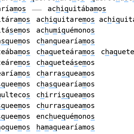
aría
m
o
s
ac
h
i
q
uitába
m
o
s
——
itára
m
o
s
ac
h
i
q
uitare
m
o
s
ac
h
i
q
uit
itá
s
e
m
os
ac
h
u
m
i
q
uémono
s
a
sq
ue
m
os
c
h
an
q
uearía
m
o
s
teába
m
o
s
c
h
a
q
ueteára
m
o
s
c
h
a
q
uet
teáre
m
o
s
c
h
a
q
ueteá
s
e
m
os
earía
m
o
s
c
h
arra
sq
uea
m
os
sq
uee
m
os
c
h
a
sq
uearía
m
os
m
ulteco
s
c
h
irri
sq
uea
m
os
sq
uee
m
os
c
h
urra
sq
uea
m
os
sq
uee
m
os
enc
h
ue
q
ué
m
ono
s
h
o
q
ue
m
o
s
h
a
m
a
q
uearíamo
s