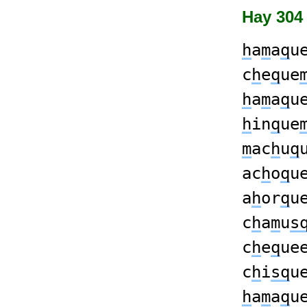
Hay 304 
h
a
m
a
q
u
c
h
e
q
ue
h
a
m
a
q
u
h
in
q
ue
m
ac
h
u
q
ac
h
o
q
u
a
h
or
q
u
c
h
a
m
u
s
c
h
e
q
ue
c
h
i
sq
u
h
a
m
a
q
u