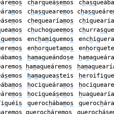
eáre
m
o
s
c
h
ar
q
ueá
s
e
m
os
c
h
a
sq
ueáb
eára
m
os
c
h
a
sq
ueare
m
os c
h
a
sq
ueáre
eáse
m
os
c
h
e
q
uearía
m
o
s
c
h
i
q
uearí
q
uea
m
o
s
c
h
ucho
q
uee
m
o
s
c
h
urra
sq
u
sq
ue
m
os
enc
h
a
m
i
q
uemo
s
enc
h
i
q
uer
uere
m
o
s
en
h
or
q
ueta
m
o
s
en
h
or
q
uet
eábamo
s
h
a
m
a
q
ueándo
s
e
h
a
m
a
q
ueár
earemo
s
h
a
m
a
q
ueáremo
s
h
a
m
a
q
uearí
eá
s
emos
h
a
m
a
q
uea
s
teis
h
eroifi
q
u
eába
m
o
s
h
oci
q
ueára
m
o
s
h
oci
q
uear
eáre
m
o
s
h
oci
q
ueá
s
e
m
os
h
ua
q
uearí
fi
q
uéi
s
q
ueroc
h
ába
m
o
s
q
ueroc
h
ár
h
are
m
o
s
q
ueroc
h
áre
m
o
s
q
ueroc
h
á
s
e