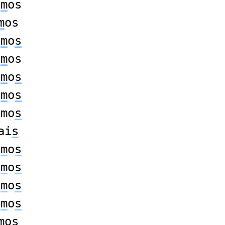
a
m
os
m
os
a
m
o
s
e
m
os
a
m
o
s
e
m
o
s
amo
s
ai
s
e
m
o
s
e
m
o
s
a
m
o
s
a
m
o
s
m
os