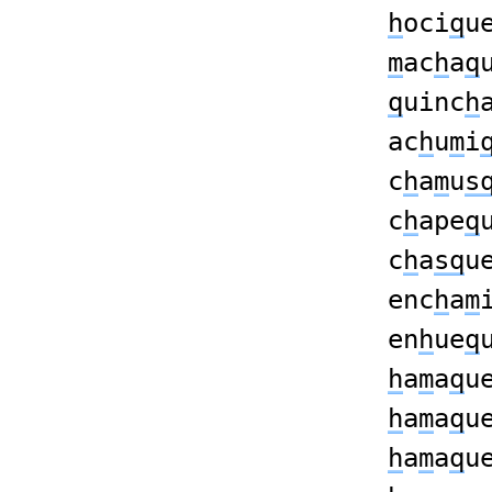
h
oci
q
u
m
ac
h
a
q
q
uinc
h
ac
h
u
m
i
c
h
a
m
u
s
c
h
ape
q
c
h
a
sq
u
enc
h
a
m
en
h
ue
q
h
a
m
a
q
u
h
a
m
a
q
u
h
a
m
a
q
u