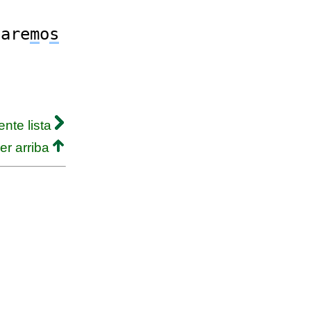
eare
m
o
s
ente lista
er arriba