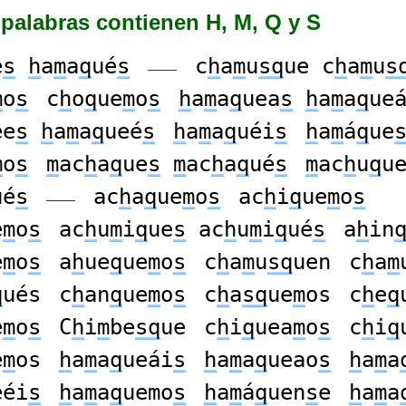
palabras contienen H, M, Q y S
e
s
h
a
m
a
q
ué
s
c
h
a
m
u
sq
ue c
h
a
m
u
s
——
m
o
s
c
h
o
q
ue
m
o
s
h
a
m
a
q
uea
s
h
a
m
a
q
ue
ee
s
h
a
m
a
q
ueé
s
h
a
m
a
q
uéi
s
h
a
m
á
q
ue
m
o
s
m
ac
h
a
q
ue
s
m
ac
h
a
q
ué
s
m
ac
h
u
q
u
ué
s
ac
h
a
q
ue
m
o
s
ac
h
i
q
ue
m
o
s
——
e
m
o
s
ac
h
u
m
i
q
ue
s
ac
h
u
m
i
q
ué
s
a
h
in
e
m
o
s
a
h
ue
q
ue
m
o
s
c
h
a
m
u
sq
uen
c
h
a
m
q
ués
c
h
an
q
ue
m
o
s
c
h
a
sq
ue
m
os
c
h
e
q
e
m
o
s
C
h
i
m
be
sq
ue
c
h
i
q
uea
m
o
s
c
h
i
q
e
m
os
h
a
m
a
q
ueái
s
h
a
m
a
q
ueao
s
h
a
m
a
eéi
s
h
a
m
a
q
uemo
s
h
a
m
á
q
uen
s
e
h
a
m
a