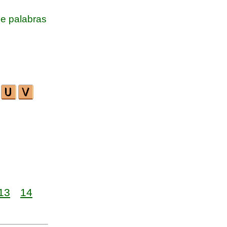
e palabras
13
14