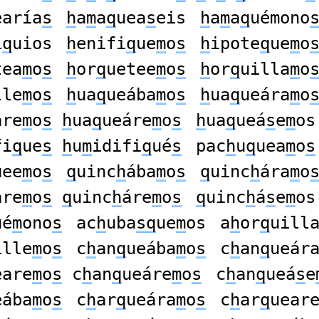
earía
s
h
a
m
a
q
uea
s
eis
h
a
m
a
q
uémono
i
q
uios
h
enifi
q
ue
m
o
s
h
ipote
q
ue
m
o
tea
m
o
s
h
or
q
uetee
m
o
s
h
or
q
uilla
m
o
lle
m
o
s
h
ua
q
ueába
m
o
s
h
ua
q
ueára
m
o
are
m
o
s
h
ua
q
ueáre
m
o
s
h
ua
q
ueá
s
e
m
os
fi
q
ue
s
h
u
m
idifi
q
ué
s
pac
h
u
q
uea
m
o
s
uee
m
o
s
q
uinc
h
ába
m
o
s
q
uinc
h
ára
m
o
are
m
o
s
q
uinc
h
áre
m
o
s
q
uinc
h
á
s
e
m
os
ué
m
ono
s
ac
h
uba
sq
ue
m
os
a
h
or
q
uill
ille
m
o
s
c
h
an
q
ueába
m
o
s
c
h
an
q
ueár
eare
m
o
s
c
h
an
q
ueáre
m
o
s
c
h
an
q
ueá
s
e
eába
m
o
s
c
h
ar
q
ueára
m
o
s
c
h
ar
q
uear