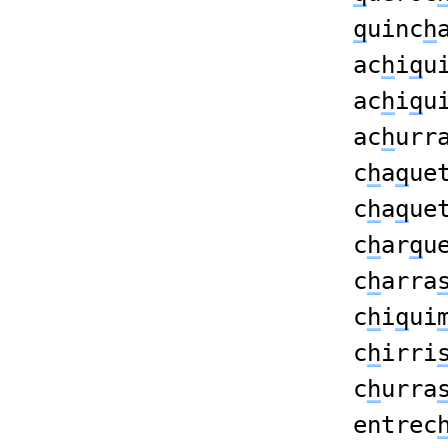
q
uinc
h
ac
h
i
q
u
ac
h
i
q
u
ac
h
urr
c
h
a
q
ue
c
h
a
q
ue
c
h
ar
q
u
c
h
arra
c
h
i
q
ui
c
h
irri
c
h
urra
entrec