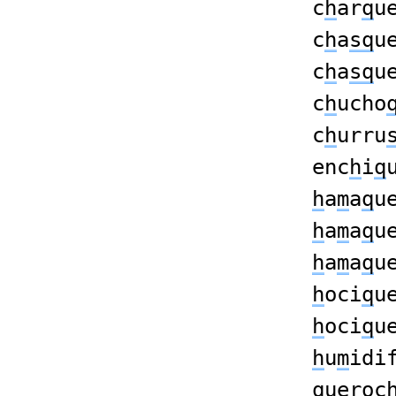
c
h
ar
q
u
c
h
a
sq
u
c
h
a
sq
u
c
h
ucho
c
h
urru
enc
h
i
q
h
a
m
a
q
u
h
a
m
a
q
u
h
a
m
a
q
u
h
oci
q
u
h
oci
q
u
h
u
m
idi
q
ueroc