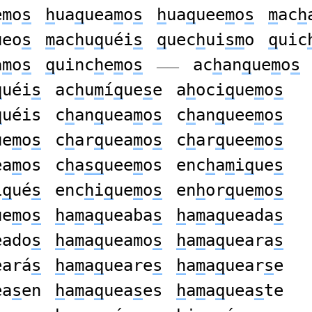
e
m
o
s
h
ua
q
uea
m
o
s
h
ua
q
uee
m
o
s
m
ac
h
ueo
s
m
ac
h
u
q
uéi
s
q
uec
h
ui
sm
o
q
uic
a
m
o
s
q
uinc
h
e
m
o
s
ac
h
an
q
ue
m
o
s
——
q
uéi
s
ac
h
u
m
í
q
ue
s
e
a
h
oci
q
ue
m
o
s
q
uéis
c
h
an
q
uea
m
o
s
c
h
an
q
uee
m
o
s
ue
m
o
s
c
h
ar
q
uea
m
o
s
c
h
ar
q
uee
m
o
s
ea
m
os
c
h
a
sq
uee
m
os
enc
h
a
m
i
q
ue
s
i
q
ué
s
enc
h
i
q
ue
m
o
s
en
h
or
q
ue
m
o
s
ue
m
o
s
h
a
m
a
q
ueaba
s
h
a
m
a
q
ueada
s
eado
s
h
a
m
a
q
ueamo
s
h
a
m
a
q
ueara
s
eará
s
h
a
m
a
q
ueare
s
h
a
m
a
q
uear
s
e
ea
s
en
h
a
m
a
q
uea
s
es
h
a
m
a
q
uea
s
te