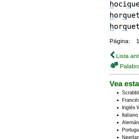
h
oci
q
u
h
or
q
ue
h
or
q
ue
Página:
Lista ant
Palabra
Vea esta
Scrabbl
Francés
Inglés 
Italian
Alemán
Portugu
Neerlan