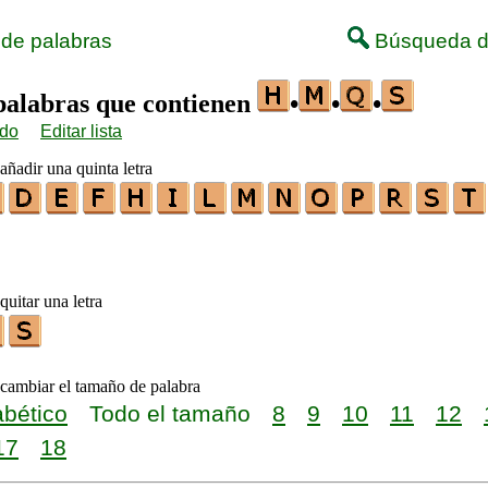
 de palabras
Búsqueda d
 palabras que contienen
•
•
•
ido
Editar lista
añadir una quinta letra
quitar una letra
 cambiar el tamaño de palabra
abético
Todo el tamaño
8
9
10
11
12
17
18