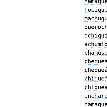
h
a
m
a
q
u
h
oci
q
u
m
ac
h
u
q
q
ueroc
ac
h
i
q
u
ac
h
u
m
í
c
h
a
m
ú
s
c
h
e
q
ue
c
h
e
q
ue
c
h
i
q
ue
c
h
i
q
ue
enc
h
ar
h
a
m
a
q
u