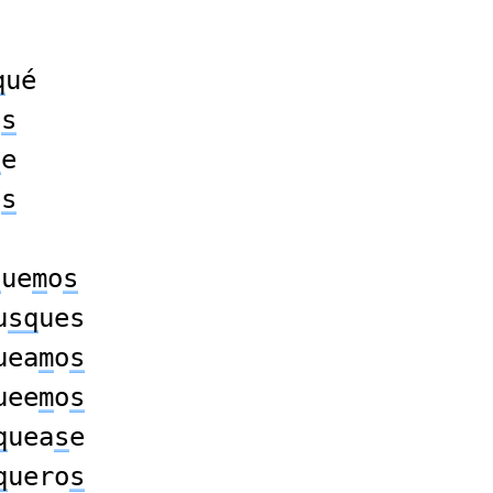
q
ué
á
s
s
e
e
s
q
ue
m
o
s
u
sq
ues
uea
m
o
s
uee
m
o
s
q
uea
s
e
q
uero
s