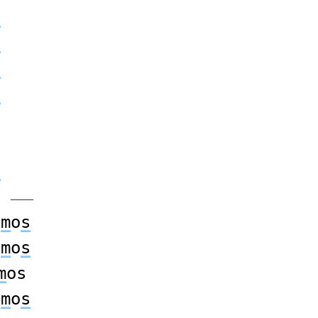
s
s
s
s
s
——
a
m
o
s
a
m
o
s
m
os
e
m
o
s