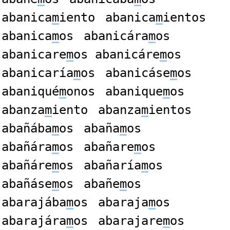
abanica
m
iento
abanica
m
ientos
abanica
m
os
abanicára
m
os
abanicare
m
os abanicáre
m
os
abanicaría
m
os
abanicáse
m
os
abaniqué
m
onos
abanique
m
os
abanza
m
iento
abanza
m
ientos
abañába
m
os
abaña
m
os
abañára
m
os
abañare
m
os
abañáre
m
os
abañaría
m
os
abañáse
m
os
abañe
m
os
abarajába
m
os
abaraja
m
os
abarajára
m
os
abarajare
m
os