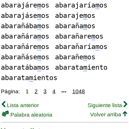
abarajáre
m
os
abarajaría
m
os
abarajáse
m
os
abaraje
m
os
abarañába
m
os
abaraña
m
os
abarañára
m
os
abarañare
m
os
abarañáre
m
os
abarañaría
m
os
abarañáse
m
os
abarañe
m
os
abaratába
m
os
abarata
m
iento
abarata
m
ientos
Página:
1
2
3
4
1048
•••
Lista anterior
Siguiente lista
Volver arriba
Palabra aleatoria