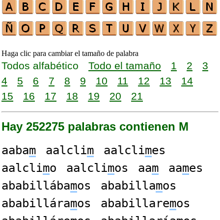
Haga clic para cambiar el tamaño de palabra
Todos alfabético
Todo el tamaño
1
2
3
4
5
6
7
8
9
10
11
12
13
14
15
16
17
18
19
20
21
Hay 252275 palabras contienen M
aaba
m
aalcli
m
aalcli
m
es
aalcli
m
o
aalcli
m
os
aa
m
aa
m
es
ababillába
m
os
ababilla
m
os
ababillára
m
os
ababillare
m
os