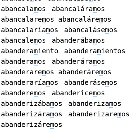
abancala
m
os
abancalára
m
os
abancalare
m
os abancaláre
m
os
abancalaría
m
os
abancaláse
m
os
abancale
m
os
abanderába
m
os
abandera
m
iento
abandera
m
ientos
abandera
m
os
abanderára
m
os
abanderare
m
os abanderáre
m
os
abanderaría
m
os
abanderáse
m
os
abandere
m
os
abanderice
m
os
abanderizába
m
os
abanderiza
m
os
abanderizára
m
os
abanderizare
m
os
abanderizáre
m
os