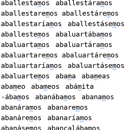
aballesta
m
os
aballestára
m
os
aballestare
m
os aballestáre
m
os
aballestaría
m
os
aballestáse
m
os
aballeste
m
os
abaluartába
m
os
abaluarta
m
os
abaluartára
m
os
abaluartare
m
os abaluartáre
m
os
abaluartaría
m
os
abaluartáse
m
os
abaluarte
m
os
aba
m
a
aba
m
eas
aba
m
eo
aba
m
eos
abá
m
ita
-ába
m
os
abanába
m
os
abana
m
os
abanára
m
os
abanare
m
os
abanáre
m
os
abanaría
m
os
abanáse
m
os
abancalába
m
os