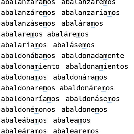
abalanzára
m
os
abalanzare
m
os
abalanzáre
m
os
abalanzaría
m
os
abalanzáse
m
os
abalára
m
os
abalare
m
os abaláre
m
os
abalaría
m
os
abaláse
m
os
abaldonába
m
os
abaldonada
m
ente
abaldona
m
iento
abaldona
m
ientos
abaldona
m
os
abaldonára
m
os
abaldonare
m
os abaldonáre
m
os
abaldonaría
m
os
abaldonáse
m
os
abaldoné
m
onos
abaldone
m
os
abaleába
m
os
abalea
m
os
abaleára
m
os
abaleare
m
os