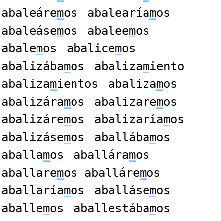
abaleáre
m
os
abalearía
m
os
abaleáse
m
os
abalee
m
os
abale
m
os
abalice
m
os
abalizába
m
os
abaliza
m
iento
abaliza
m
ientos
abaliza
m
os
abalizára
m
os
abalizare
m
os
abalizáre
m
os
abalizaría
m
os
abalizáse
m
os
aballába
m
os
aballa
m
os
aballára
m
os
aballare
m
os aballáre
m
os
aballaría
m
os
aballáse
m
os
aballe
m
os
aballestába
m
os