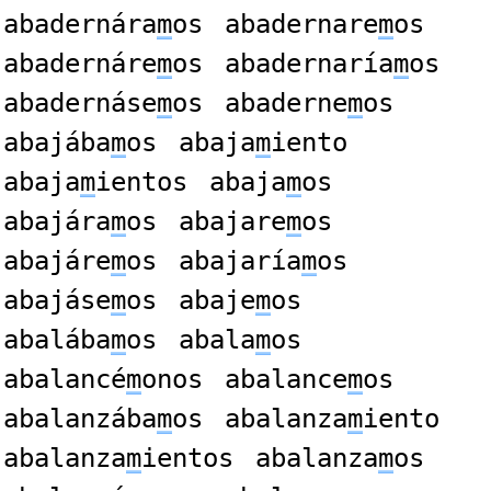
abadernára
m
os
abadernare
m
os
abadernáre
m
os
abadernaría
m
os
abadernáse
m
os
abaderne
m
os
abajába
m
os
abaja
m
iento
abaja
m
ientos
abaja
m
os
abajára
m
os
abajare
m
os
abajáre
m
os
abajaría
m
os
abajáse
m
os
abaje
m
os
abalába
m
os
abala
m
os
abalancé
m
onos
abalance
m
os
abalanzába
m
os
abalanza
m
iento
abalanza
m
ientos
abalanza
m
os