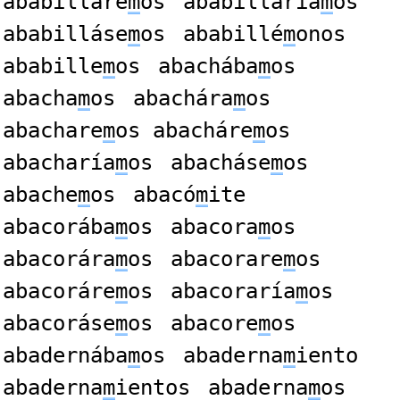
ababilláre
m
os
ababillaría
m
os
ababilláse
m
os
ababillé
m
onos
ababille
m
os
abachába
m
os
abacha
m
os
abachára
m
os
abachare
m
os abacháre
m
os
abacharía
m
os
abacháse
m
os
abache
m
os
abacó
m
ite
abacorába
m
os
abacora
m
os
abacorára
m
os
abacorare
m
os
abacoráre
m
os
abacoraría
m
os
abacoráse
m
os
abacore
m
os
abadernába
m
os
abaderna
m
iento
abaderna
m
ientos
abaderna
m
os