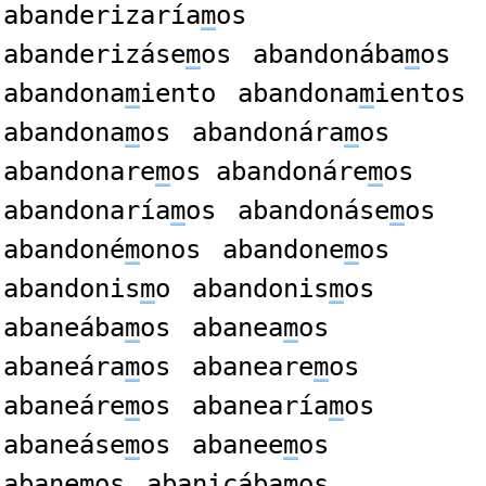
abanderizaría
m
os
abanderizáse
m
os
abandonába
m
os
abandona
m
iento
abandona
m
ientos
abandona
m
os
abandonára
m
os
abandonare
m
os abandonáre
m
os
abandonaría
m
os
abandonáse
m
os
abandoné
m
onos
abandone
m
os
abandonis
m
o
abandonis
m
os
abaneába
m
os
abanea
m
os
abaneára
m
os
abaneare
m
os
abaneáre
m
os
abanearía
m
os
abaneáse
m
os
abanee
m
os
abane
m
os
abanicába
m
os