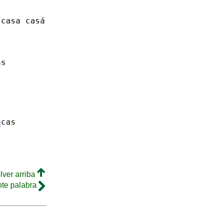
casa casá
as
u
cas
lver arriba
nte palabra