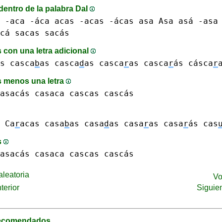
dentro de la palabra DaI
 -aca -́aca
acas -acas -́acas
asa Asa asá -asa
cá
sacas sacás
 con una letra adicional
s
casca
b
as
casca
d
as
casca
r
as casca
r
ás cásca
r
 menos una letra
asacás
casaca
cascas cascás
Ca
r
acas
casa
b
as
casa
d
as
casa
r
as casa
r
ás
cas
s
asacás
casaca
cascas cascás
leatoria
Vo
terior
Siguie
recomendados