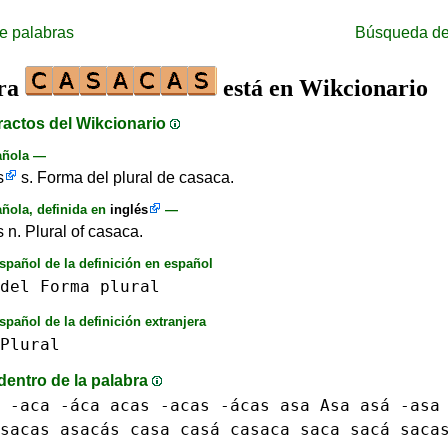
e palabras
Búsqueda de
bra
está en Wikcionario
ractos del Wikcionario
añola —
s
s. Forma del plural de casaca.
ñola, definida en
inglés
—
 n. Plural of casaca.
spañol de la definición en español
del
Forma
plural
spañol de la definición extranjera
Plural
dentro de la palabra
 -aca -́aca
acas -acas -́acas
asa Asa asá -asa
sacas asacás
casa casá
casaca
saca sacá
saca