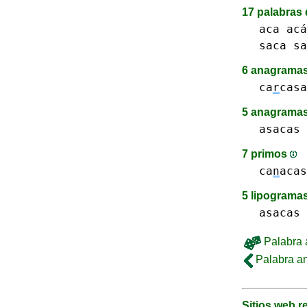
17 palabras 
aca acá
saca sa
6 anagramas
ca
r
casa
5 anagramas
asacas 
7 primos
ca
n
acas
5 lipograma
asacas 
Palabra a
Palabra an
Sitios web 