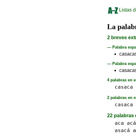
Listas d
La pala
2 breves ext
— Palabra esp
casaca
— Palabra espa
casacas
4 palabras en e
casaca
2 palabras en e
casaca
22 palabras 
aca acá
asacá
a