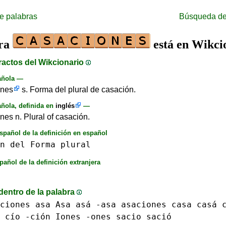
e palabras
Búsqueda de
bra
está en Wikci
ractos del Wikcionario
añola —
ones
s. Forma del plural de casación.
ñola, definida en
inglés
—
es n. Plural of casación.
spañol de la definición en español
n
del
Forma
plural
pañol de la definición extranjera
dentro de la palabra
ciones
asa Asa asá -asa
asaciones
casa casá
 cío
-ción
Iones
-ones
sacio sació