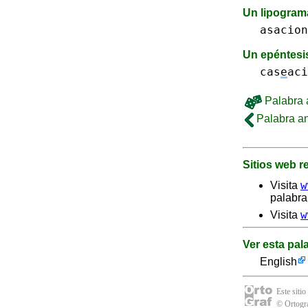
Un lipogra
asacion
Un epéntes
cas
e
aci
Palabra a
Palabra an
Sitios web 
w
Visita
palabra
w
Visita
Ver esta pal
English
Este sitio
© Ortogra