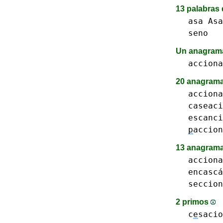
13 palabras 
asa Asa
seno
Un anagra
acciona
20 anagrama
acciona
caseaci
escanci
p
accion
13 anagrama
acciona
encascá
seccion
2 primos
c
e
sacio