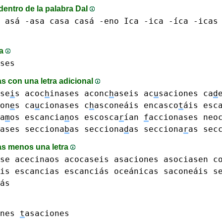
dentro de la palabra DaI
 asá -asa
casa casá
-eno
Ica -ica -́ica
-icas 
ma
ses
s con una letra adicional
se
i
s
acoc
h
inases
aconc
h
aseis
ac
u
saciones
ca
d
on
e
s
ca
u
cionases
c
h
asconeáis
encasco
t
áis
esc
a
m
os
escancia
n
os
escosca
r
ían
f
accionases
neo
ases
secciona
b
as
secciona
d
as
secciona
r
as sec
s menos una letra
se
acecinaos
acocaseis
asaciones
asociasen
c
is
escancias escanciás
oceánicas
saconeáis
s
ás
nes
t
asaciones