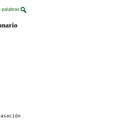
 palabras
onario
casación