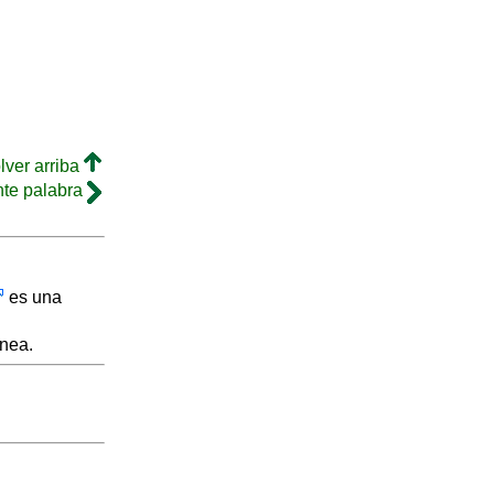
lver arriba
nte palabra
es una
inea.