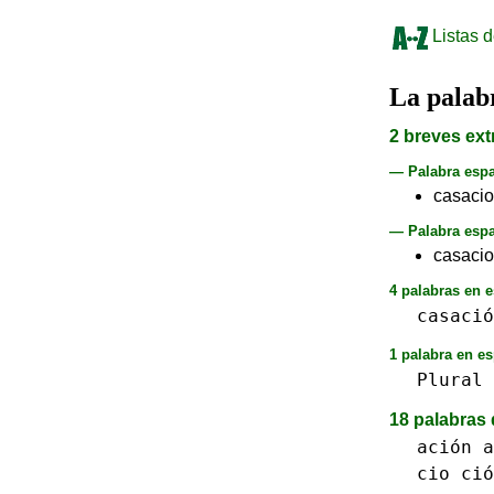
Listas d
La pala
2 breves ext
— Palabra esp
casaci
— Palabra espa
casacion
4 palabras en e
casació
1 palabra en es
Plural
18 palabras 
ación
a
cio ció