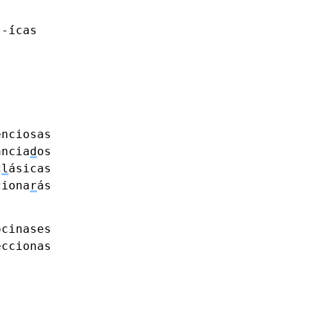
-́icas
enciosas
ancia
d
os
c
l
ásicas
ciona
r
ás
ocinases
eccionas