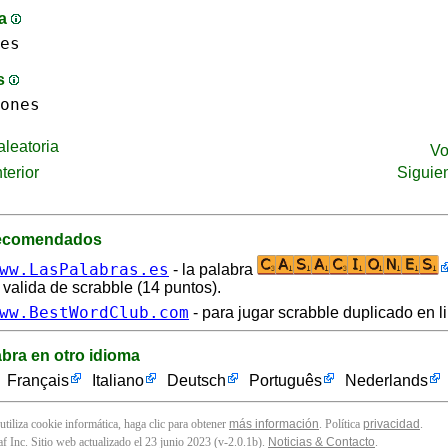
ma
es
is
ones
leatoria
Vo
terior
Siguie
recomendados
ww.LasPalabras.es
- la palabra
 valida de scrabble (14 puntos).
ww.BestWordClub.com
- para jugar scrabble duplicado en l
abra en otro idioma
Français
Italiano
Deutsch
Português
Nederlands
 utiliza cookie informática, haga clic para obtener
más información
. Política
privacidad
.
f Inc. Sitio web actualizado el 23 junio 2023 (v-2.0.1
b
).
Noticias & Contacto
.