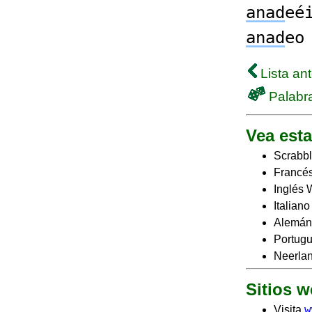
anad
eé
anad
e
Lista ant
Palabra
Vea esta
Scrabbl
Francés
Inglés 
Italian
Alemán
Portugu
Neerlan
Sitios 
w
Visita