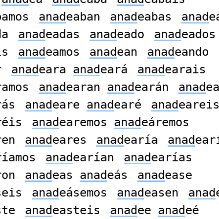
bamos
anad
eaban
anad
eabas
anad
e
da
anad
eadas
anad
eado
anad
eados
is
anad
eamos
anad
ean
anad
eando
r
anad
eara
anad
eará
anad
earais
ramos
anad
earan
anad
earán
anad
e
rás
anad
eare
anad
earé
anad
earei
réis
anad
earemos
anad
eáremos
ren
anad
eares
anad
earía
anad
ear
ríamos
anad
earían
anad
earías
ron
anad
eas
anad
eás
anad
ease
seis
anad
eásemos
anad
easen
anad
ste
anad
easteis
anad
ee
anad
eé