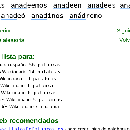
is
anad
eemos
anad
een
anad
ees
an
o
anad
eó
anad
inos
anád
romo
erior
Sigui
Volv
 aleatoria
 lista para:
56 palabras
e en español:
14 palabras
 Wikcionario:
19 palabras
Wikcionario:
1 palabra
o Wikcionario:
6 palabras
 Wikcionario:
5 palabras
és Wikcionario:
dés Wikcionario: sin palabra
web recomendados
ww.ListasDePalabras.es
- para crear listas de palabras p