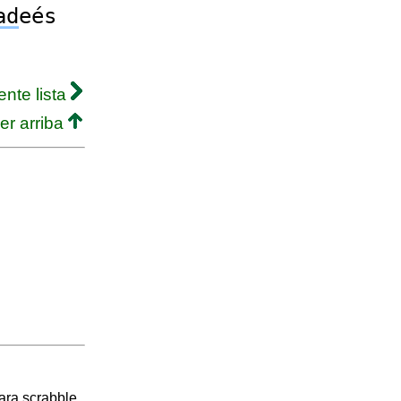
ad
eés
ente lista
er arriba
ara scrabble.