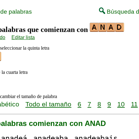
 de palabras
Búsqueda d
 palabras que comienzan con
ido
Editar lista
seleccionar la quinta letra
 la cuarta letra
 cambiar el tamaño de palabra
abético
Todo el tamaño
6
7
8
9
10
11
palabras comienzan con ANAD
a
anad
eá
anad
eaba
anad
eabais