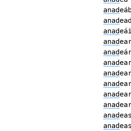
anad
eá
anad
ea
anad
eá
anad
ea
anad
eá
anad
ea
anad
ea
anad
ea
anad
ea
anad
ea
anad
ea
anad
ea