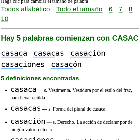
Haga clic para cambiar el tamaño de palabra
Todos alfabético
Todo el tamaño
6
7
8
10
Hay 5 palabras comienzan con CASAC
casac
a
casac
as
casac
ión
casac
iones
casac
ón
5 definiciones encontradas
casaca
— s. Vestimenta. Vestidura por el estilo del frac,
para llevar ceñida…
casacas
— s. Forma del plural de casaca.
casación
— s. Derecho. La acción de declarar por de
ningún valor o efecto…