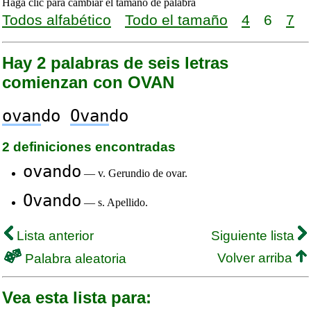
Haga clic para cambiar el tamaño de palabra
Todos alfabético
Todo el tamaño
4
6
7
Hay 2 palabras de seis letras
comienzan con OVAN
ovan
do
Ovan
do
2 definiciones encontradas
ovando
— v. Gerundio de ovar.
Ovando
— s. Apellido.
Lista anterior
Siguiente lista
Volver arriba
Palabra aleatoria
Vea esta lista para: