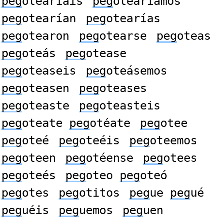
peg
otearíais
peg
otearíamos
peg
otearían
peg
otearías
peg
otearon
peg
otearse
peg
oteas
peg
oteás
peg
otease
peg
oteaseis
peg
oteásemos
peg
oteasen
peg
oteases
peg
oteaste
peg
oteasteis
peg
oteate
peg
otéate
peg
otee
peg
oteé
peg
oteéis
peg
oteemos
peg
oteen
peg
otéense
peg
otees
peg
oteés
peg
oteo
peg
oteó
peg
otes
peg
otitos
peg
ue
peg
ué
peg
uéis
peg
uemos
peg
uen