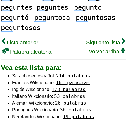
peg
untes
peg
untés
peg
unto
peg
untó
peg
untosa
peg
untosas
peg
untosos
Lista anterior
Siguiente lista
Volver arriba
Palabra aleatoria
Vea esta lista para:
214 palabras
Scrabble en español:
161 palabras
Francés Wikcionario:
173 palabras
Inglés Wikcionario:
53 palabras
Italiano Wikcionario:
26 palabras
Alemán Wikcionario:
36 palabras
Portugués Wikcionario:
19 palabras
Neerlandés Wikcionario: