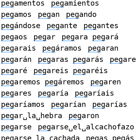
peg
amentos
peg
amientos
peg
amos
peg
an
peg
ando
peg
ándose
peg
ante
peg
antes
peg
aos
peg
ar
peg
ara
peg
ará
peg
arais
peg
áramos
peg
aran
peg
arán
peg
aras
peg
arás
peg
are
peg
aré
peg
areis
peg
aréis
peg
aremos
peg
áremos
peg
aren
peg
ares
peg
aría
peg
aríais
peg
aríamos
peg
arían
peg
arías
peg
ar␣la␣hebra
peg
aron
peg
arse
peg
arse␣el␣alcachofazo
peg
arse␣la␣cachada
peg
as
peg
ás