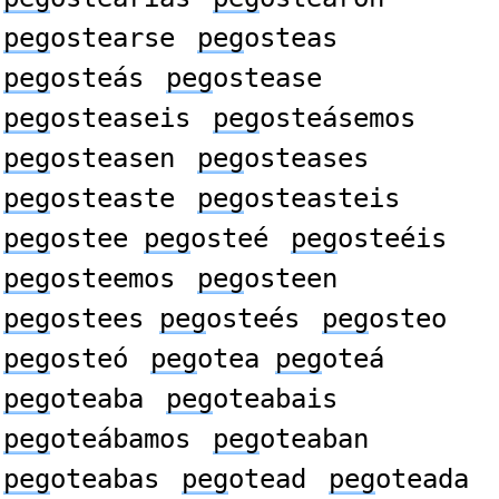
peg
ostearse
peg
osteas
peg
osteás
peg
ostease
peg
osteaseis
peg
osteásemos
peg
osteasen
peg
osteases
peg
osteaste
peg
osteasteis
peg
ostee
peg
osteé
peg
osteéis
peg
osteemos
peg
osteen
peg
ostees
peg
osteés
peg
osteo
peg
osteó
peg
otea
peg
oteá
peg
oteaba
peg
oteabais
peg
oteábamos
peg
oteaban
peg
oteabas
peg
otead
peg
oteada