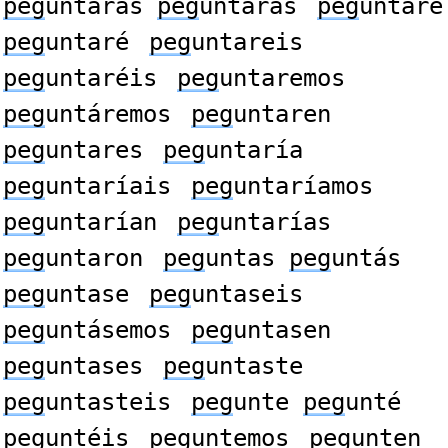
peg
untaras
peg
untarás
peg
untare
peg
untaré
peg
untareis
peg
untaréis
peg
untaremos
peg
untáremos
peg
untaren
peg
untares
peg
untaría
peg
untaríais
peg
untaríamos
peg
untarían
peg
untarías
peg
untaron
peg
untas
peg
untás
peg
untase
peg
untaseis
peg
untásemos
peg
untasen
peg
untases
peg
untaste
peg
untasteis
peg
unte
peg
unté
peg
untéis
peg
untemos
peg
unten