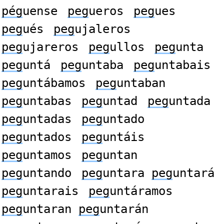
pég
uense
peg
ueros
peg
ues
peg
ués
peg
ujaleros
peg
ujareros
peg
ullos
peg
unta
peg
untá
peg
untaba
peg
untabais
peg
untábamos
peg
untaban
peg
untabas
peg
untad
peg
untada
peg
untadas
peg
untado
peg
untados
peg
untáis
peg
untamos
peg
untan
peg
untando
peg
untara
peg
untará
peg
untarais
peg
untáramos
peg
untaran
peg
untarán