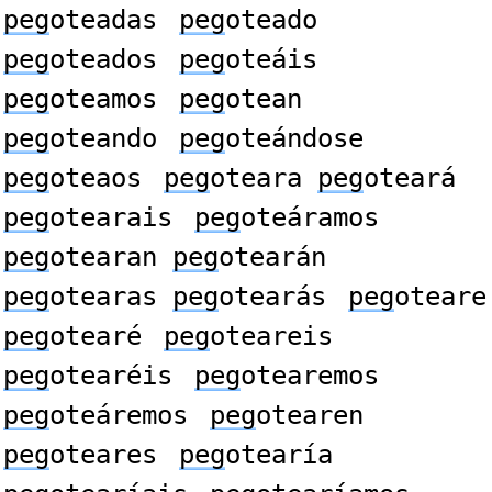
peg
oteadas
peg
oteado
peg
oteados
peg
oteáis
peg
oteamos
peg
otean
peg
oteando
peg
oteándose
peg
oteaos
peg
oteara
peg
oteará
peg
otearais
peg
oteáramos
peg
otearan
peg
otearán
peg
otearas
peg
otearás
peg
oteare
peg
otearé
peg
oteareis
peg
otearéis
peg
otearemos
peg
oteáremos
peg
otearen
peg
oteares
peg
otearía