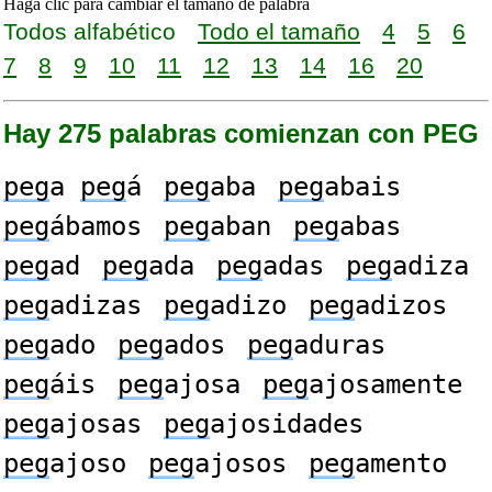
Haga clic para cambiar el tamaño de palabra
Todos alfabético
Todo el tamaño
4
5
6
7
8
9
10
11
12
13
14
16
20
Hay 275 palabras comienzan con PEG
peg
a
peg
á
peg
aba
peg
abais
peg
ábamos
peg
aban
peg
abas
peg
ad
peg
ada
peg
adas
peg
adiza
peg
adizas
peg
adizo
peg
adizos
peg
ado
peg
ados
peg
aduras
peg
áis
peg
ajosa
peg
ajosamente
peg
ajosas
peg
ajosidades
peg
ajoso
peg
ajosos
peg
amento