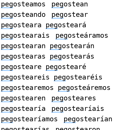
peg
osteamos
peg
ostean
peg
osteando
peg
ostear
peg
osteara
peg
osteará
peg
ostearais
peg
osteáramos
peg
ostearan
peg
ostearán
peg
ostearas
peg
ostearás
peg
osteare
peg
ostearé
peg
osteareis
peg
ostearéis
peg
ostearemos
peg
osteáremos
peg
ostearen
peg
osteares
peg
ostearía
peg
ostearíais
peg
ostearíamos
peg
ostearían
peg
ostearías
peg
ostearon