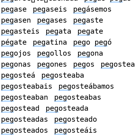
peg
ase
peg
aseis
peg
ásemos
peg
asen
peg
ases
peg
aste
peg
asteis
peg
ata
peg
ate
pég
ate
peg
atina
peg
o
peg
ó
peg
ojos
peg
ollos
peg
ona
peg
onas
peg
ones
peg
os
peg
ostea
peg
osteá
peg
osteaba
peg
osteabais
peg
osteábamos
peg
osteaban
peg
osteabas
peg
ostead
peg
osteada
peg
osteadas
peg
osteado
peg
osteados
peg
osteáis