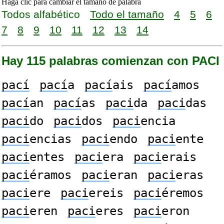
Haga clic para cambiar el tamaño de palabra
Todos alfabético
Todo el tamaño
4
5
6
7
8
9
10
11
12
13
14
Hay 115 palabras comienzan con PACI
pací
pací
a
pací
ais
pací
amos
pací
an
pací
as
paci
da
paci
das
paci
do
paci
dos
paci
encia
paci
encias
paci
endo
paci
ente
paci
entes
paci
era
paci
erais
paci
éramos
paci
eran
paci
eras
paci
ere
paci
ereis
paci
éremos
paci
eren
paci
eres
paci
eron