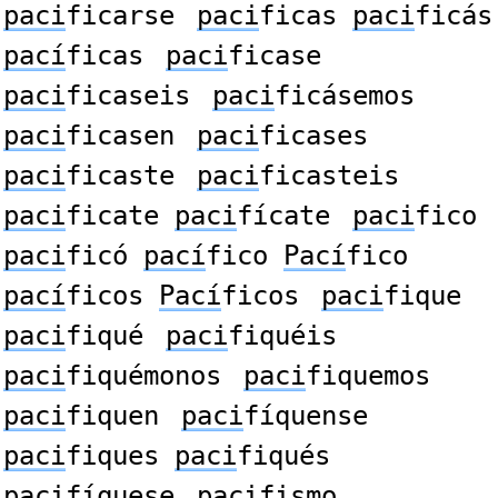
paci
ficarse
paci
ficas
paci
ficás
pací
ficas
paci
ficase
paci
ficaseis
paci
ficásemos
paci
ficasen
paci
ficases
paci
ficaste
paci
ficasteis
paci
ficate
paci
fícate
paci
fico
paci
ficó
pací
fico
Pací
fico
pací
ficos
Pací
ficos
paci
fique
paci
fiqué
paci
fiquéis
paci
fiquémonos
paci
fiquemos
paci
fiquen
paci
fíquense
paci
fiques
paci
fiqués
paci
fíquese
paci
fismo