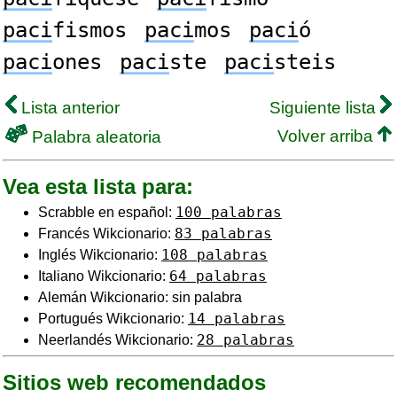
paci
fismos
paci
mos
paci
ó
paci
ones
paci
ste
paci
steis
Lista anterior
Siguiente lista
Volver arriba
Palabra aleatoria
Vea esta lista para:
100 palabras
Scrabble en español:
83 palabras
Francés Wikcionario:
108 palabras
Inglés Wikcionario:
64 palabras
Italiano Wikcionario:
Alemán Wikcionario: sin palabra
14 palabras
Portugués Wikcionario:
28 palabras
Neerlandés Wikcionario:
Sitios web recomendados