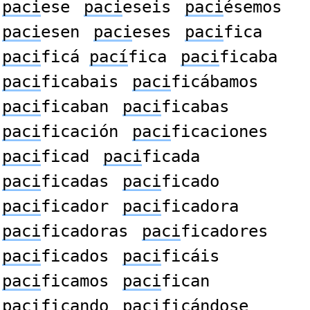
paci
ese
paci
eseis
paci
ésemos
paci
esen
paci
eses
paci
fica
paci
ficá
pací
fica
paci
ficaba
paci
ficabais
paci
ficábamos
paci
ficaban
paci
ficabas
paci
ficación
paci
ficaciones
paci
ficad
paci
ficada
paci
ficadas
paci
ficado
paci
ficador
paci
ficadora
paci
ficadoras
paci
ficadores
paci
ficados
paci
ficáis
paci
ficamos
paci
fican
paci
ficando
paci
ficándose