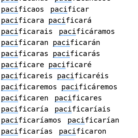
paci
ficaos
paci
ficar
paci
ficara
paci
ficará
paci
ficarais
paci
ficáramos
paci
ficaran
paci
ficarán
paci
ficaras
paci
ficarás
paci
ficare
paci
ficaré
paci
ficareis
paci
ficaréis
paci
ficaremos
paci
ficáremos
paci
ficaren
paci
ficares
paci
ficaría
paci
ficaríais
paci
ficaríamos
paci
ficarían
paci
ficarías
paci
ficaron