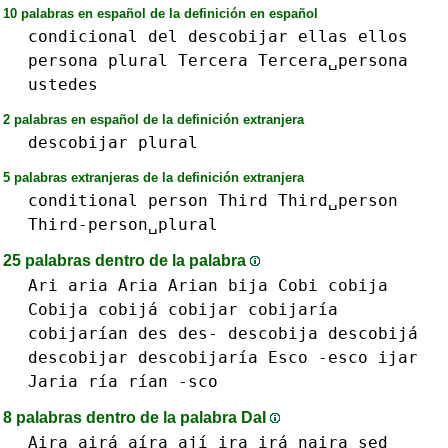
10 palabras en español de la definición en español
condicional
del
descobijar
ellas
ellos
persona
plural
Tercera
Tercera␣persona
ustedes
2 palabras en español de la definición extranjera
descobijar
plural
5 palabras extranjeras de la definición extranjera
conditional
person
Third
Third␣person
Third-person␣plural
25 palabras dentro de la palabra
Ari
aria Aria
Arian
bija
Cobi
cobija
Cobija cobijá
cobijar
cobijaría
cobijarían
des des-
descobija descobijá
descobijar
descobijaría
Esco -esco
ijar
Jaria
ría
rían
-sco
8 palabras dentro de la palabra DaI
Aira airá aíra
ají
ira irá
naira
sed