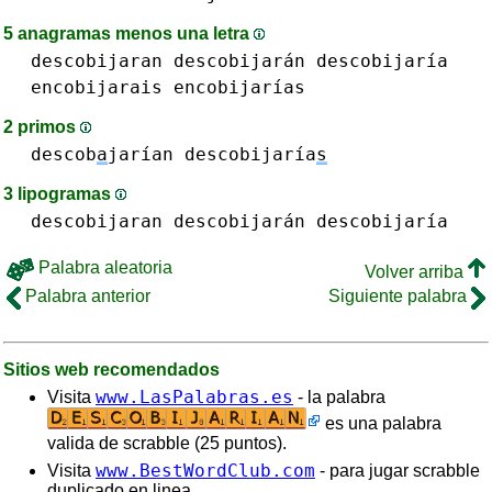
5 anagramas menos una letra
descobijaran descobijarán
descobijaría
encobijarais
encobijarías
2 primos
descob
a
jarían
descobijaría
s
3 lipogramas
descobijaran descobijarán
descobijaría
Palabra aleatoria
Volver arriba
Palabra anterior
Siguiente palabra
Sitios web recomendados
www.LasPalabras.es
Visita
- la palabra
es una palabra
valida de scrabble (25 puntos).
www.BestWordClub.com
Visita
- para jugar scrabble
duplicado en linea.