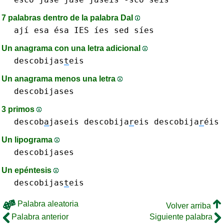
7 palabras dentro de la palabra DaI
ají
esa ésa
IES íes
sed
síes
Un anagrama con una letra adicional
descobijas
t
eis
Un anagrama menos una letra
descobijases
3 primos
descob
a
jaseis
descobija
r
eis descobija
r
éis
Un lipograma
descobijases
Un epéntesis
descobijas
t
eis
Palabra aleatoria
Volver arriba
Palabra anterior
Siguiente palabra