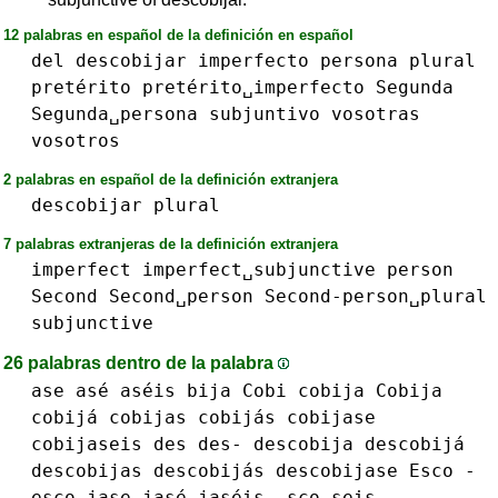
12 palabras en español de la definición en español
del
descobijar
imperfecto
persona
plural
pretérito
pretérito␣imperfecto
Segunda
Segunda␣persona
subjuntivo
vosotras
vosotros
2 palabras en español de la definición extranjera
descobijar
plural
7 palabras extranjeras de la definición extranjera
imperfect
imperfect␣subjunctive
person
Second
Second␣person
Second-person␣plural
subjunctive
26 palabras dentro de la palabra
ase asé
aséis
bija
Cobi
cobija Cobija
cobijá
cobijas cobijás
cobijase
cobijaseis
des des-
descobija descobijá
descobijas descobijás
descobijase
Esco -
esco
jase jasé
jaséis
-sco
seis