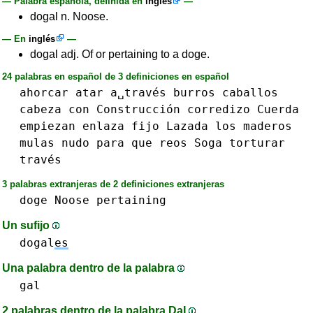
— Palabra española, definida en
inglés
—
dogal n. Noose.
— En
inglés
—
dogal adj. Of or pertaining to a doge.
24 palabras en español de 3 definiciones en español
ahorcar
atar
a␣través
burros
caballos
cabeza
con
Construcción
corredizo
Cuerda
empiezan
enlaza
fijo
Lazada
los
maderos
mulas
nudo
para
que
reos
Soga
torturar
través
3 palabras extranjeras de 2 definiciones extranjeras
doge
Noose
pertaining
Un sufijo
dogal
es
Una palabra dentro de la palabra
gal
2 palabras dentro de la palabra DaI