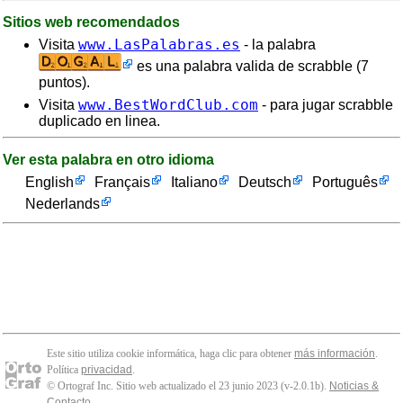
Sitios web recomendados
www.LasPalabras.es
Visita
- la palabra
es una palabra valida de scrabble (7
puntos).
www.BestWordClub.com
Visita
- para jugar scrabble
duplicado en linea.
Ver esta palabra en otro idioma
English
Français
Italiano
Deutsch
Português
Nederlands
Este sitio utiliza cookie informática, haga clic para obtener
más información
.
Política
privacidad
.
© Ortograf Inc. Sitio web actualizado el 23 junio 2023 (v-2.0.1
b
).
Noticias &
Contacto
.