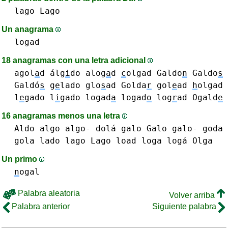
lago Lago
Un anagrama
logad
18 anagramas con una letra adicional
agol
a
d
álg
i
do
alog
a
d
c
olgad
Galdo
n
Galdo
s
Galdó
s
g
e
lado
glo
s
ad
Golda
r
gol
e
ad
h
olgad
l
e
gado
l
i
gado
logad
a
logad
o
log
r
ad
Ogald
e
16 anagramas menos una letra
Aldo
algo algo-
dolá
galo Galo galo-
goda
gola
lado
lago Lago
load
loga logá
Olga
Un primo
n
ogal
Palabra aleatoria
Volver arriba
Palabra anterior
Siguiente palabra