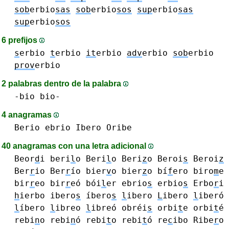
sob
erbio
sas
sob
erbio
sos
sup
erbio
sas
sup
erbio
sos
6 prefijos
s
erbio
t
erbio
it
erbio
adv
erbio
sob
erbio
prov
erbio
2 palabras dentro de la palabra
-bio bio-
4 anagramas
Berio
ebrio
Ibero
Oribe
40 anagramas con una letra adicional
Beor
d
i
beri
l
o Beri
l
o
Beri
z
o
Beroi
s
Beroi
z
Ber
r
io Ber
r
ío
bier
v
o
bier
z
o
bí
f
ero
biro
m
e
bir
r
eo bir
r
eó
bói
l
er
ebrio
s
erbio
s
Erbo
r
i
h
ierbo
ibero
s
íbero
s
l
ibero
L
ibero
l
iberó
l
íbero
l
ibreo
l
ibreó
obréi
s
orbi
t
e orbi
t
é
rebi
n
o rebi
n
ó
rebi
t
o rebi
t
ó
re
c
ibo
Ribe
r
o