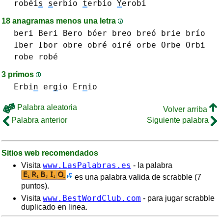
robéi
s
s
erbio
t
erbio
Y
erobi
18 anagramas menos una letra
beri Beri
Bero
bóer
breo breó
brie
brío
Iber
Ibor
obre obré
oiré
orbe Orbe
Orbi
robe robé
3 primos
Erbi
n
er
g
io
Er
n
io
Palabra aleatoria
Volver arriba
Palabra anterior
Siguiente palabra
Sitios web recomendados
www.LasPalabras.es
Visita
- la palabra
es una palabra valida de scrabble (7
puntos).
www.BestWordClub.com
Visita
- para jugar scrabble
duplicado en linea.