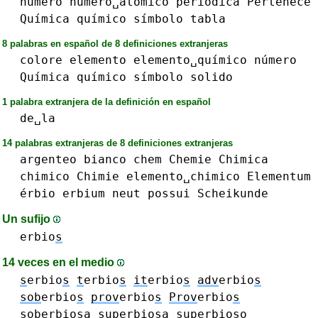
número
número␣atómico
periódica
Pertenece
Química
químico
símbolo
tabla
8 palabras en español de 8 definiciones extranjeras
colore
elemento
elemento␣químico
número
Química
químico
símbolo
solido
1 palabra extranjera de la definición en español
de␣la
14 palabras extranjeras de 8 definiciones extranjeras
argenteo
bianco
chem
Chemie
Chimica
chimico
Chimie
elemento␣chimico
Elementum
érbio
erbium
neut
possui
Scheikunde
Un sufijo
erbio
s
14 veces en el medio
s
erbio
s
t
erbio
s
it
erbio
s
adv
erbio
s
sob
erbio
s
prov
erbio
s
Prov
erbio
s
sob
erbio
sa
sup
erbio
sa
sup
erbio
so