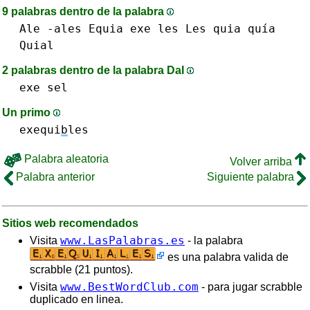
9 palabras dentro de la palabra
Ale
-ales
Equia
exe
les Les
quia quía
Quial
2 palabras dentro de la palabra DaI
exe
sel
Un primo
exequi
b
les
Palabra aleatoria
Volver arriba
Palabra anterior
Siguiente palabra
Sitios web recomendados
www.LasPalabras.es
Visita
- la palabra
es una palabra valida de
scrabble (21 puntos).
www.BestWordClub.com
Visita
- para jugar scrabble
duplicado en linea.