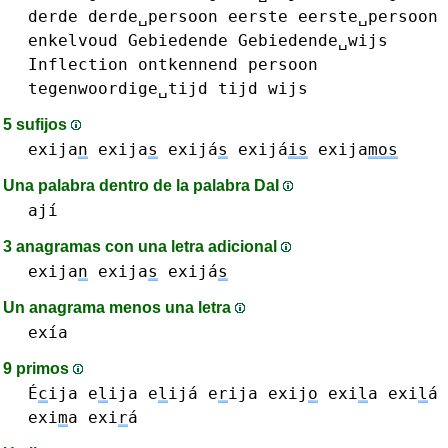
derde
derde␣persoon
eerste
eerste␣persoon
enkelvoud
Gebiedende
Gebiedende␣wijs
Inflection
ontkennend
persoon
tegenwoordige␣tijd
tijd
wijs
5 sufijos
exija
n
exija
s
exijá
s
exijá
is
exija
mos
Una palabra dentro de la palabra DaI
ají
3 anagramas con una letra adicional
exija
n
exija
s
exijá
s
Un anagrama menos una letra
exía
9 primos
É
c
ija
e
l
ija e
l
ijá
e
r
ija
exij
o
exi
l
a exi
l
á
exi
m
a
exi
r
á