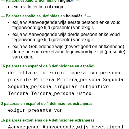
— Palabra española, definida en
inglés
—
exija v. Inflection of exigir…
— Palabras españolas, definidas en
holandés
—
exija w. Aanvoegende wijs eerste persoon enkelvoud
tegenwoordige tijd (presente) van exigir.
exija w. Aanvoegende wijs derde persoon enkelvoud
tegenwoordige tijd (presente) van exigir.
exija w. Gebiedende wijs (bevestigend en ontkennend)
derde persoon enkelvoud tegenwoordige tijd (presente)
van exigir.
16 palabras en español de 3 definiciones en español
del
ella
ello
exigir
imperativo
persona
presente
Primera
Primera␣persona
Segunda
Segunda␣persona
singular
subjuntivo
Tercera
Tercera␣persona
usted
3 palabras en español de 4 definiciones extranjeras
exigir
presente
van
16 palabras extranjeras de 4 definiciones extranjeras
Aanvoegende
Aanvoegende␣wijs
bevestigend