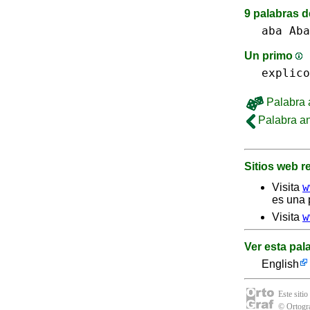
9 palabras d
aba Aba
Un primo
explico
Palabra a
Palabra an
Sitios web 
w
Visita
es una 
w
Visita
Ver esta pal
English
Este sitio
© Ortogra