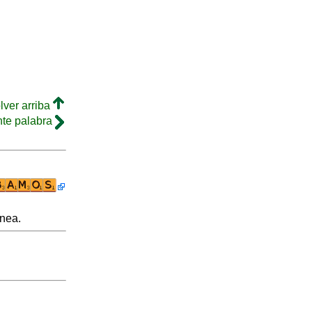
lver arriba
nte palabra
inea.