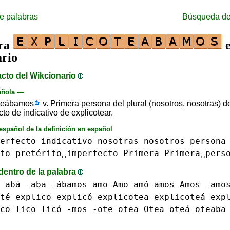
e palabras
Búsqueda de
bra
e
rio
acto del Wikcionario
añola —
oteábamos
v. Primera persona del plural (nosotros, nosotras) de
to de indicativo de explicotear.
español de la definición en español
erfecto
indicativo
nosotras
nosotros
persona
to
pretérito␣imperfecto
Primera
Primera␣pers
dentro de la palabra
 abá -aba
-ábamos
amo Amo amó
amos Amos -amo
té
explico explicó
explicotea explicoteá
exp
ico
lico licó
-mos
-ote
otea Otea oteá
oteaba