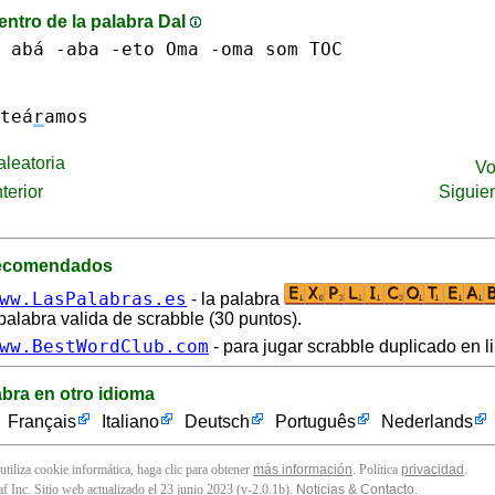
entro de la palabra DaI
 abá -aba
-eto
Oma -oma
som
TOC
teá
r
amos
leatoria
Vo
terior
Siguie
recomendados
ww.LasPalabras.es
- la palabra
palabra valida de scrabble (30 puntos).
ww.BestWordClub.com
- para jugar scrabble duplicado en l
abra en otro idioma
Français
Italiano
Deutsch
Português
Nederlands
 utiliza cookie informática, haga clic para obtener
más información
. Política
privacidad
.
f Inc. Sitio web actualizado el 23 junio 2023 (v-2.0.1
b
).
Noticias & Contacto
.