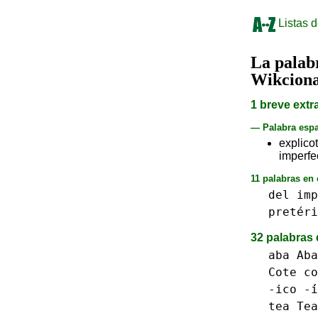
Listas d
La pala
Wikciona
1 breve extr
— Palabra esp
explic
imperfec
11 palabras en 
del
imp
pretéri
32 palabras 
aba Aba
Cote co
-ico -́
tea Tea