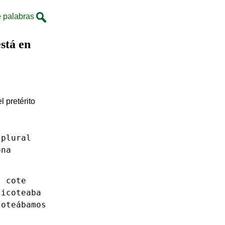
 palabras
stá en
l pretérito
plural
ona
s
cote
licoteaba
oteábamos