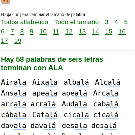
Haga clic para cambiar el tamaño de palabra
Todos alfabético
Todo el tamaño
3
4
5
6
7
8
9
10
11
12
13
14
15
16
17
19
Hay 58 palabras de seis letras
terminan con ALA
Air
ala
Aix
ala
alb
alá
Alc
alá
Ans
ala
ape
ala
ape
alá
Arc
ala
arr
ala
arr
alá
Aud
ala
cab
alá
cáb
ala
Cat
alá
cic
ala
cic
alá
dav
ala
dav
alá
des
ala
des
alá