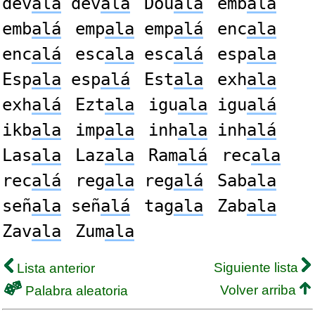
dev
ala
dev
alá
Dou
ala
emb
ala
emb
alá
emp
ala
emp
alá
enc
ala
enc
alá
esc
ala
esc
alá
esp
ala
Esp
ala
esp
alá
Est
ala
exh
ala
exh
alá
Ezt
ala
igu
ala
igu
alá
ikb
ala
imp
ala
inh
ala
inh
alá
Las
ala
Laz
ala
Ram
alá
rec
ala
rec
alá
reg
ala
reg
alá
Sab
ala
señ
ala
señ
alá
tag
ala
Zab
ala
Zav
ala
Zum
ala
Siguiente lista
Lista anterior
Volver arriba
Palabra aleatoria