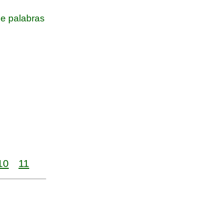
e palabras
10
11