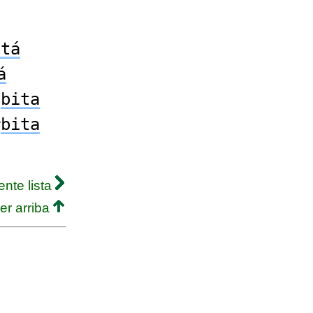
itá
á
o
bita
r
bita
ente lista
er arriba