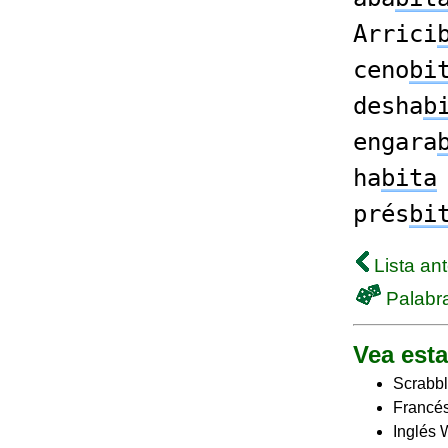
Arrici
ceno
bi
desha
b
engara
ha
bita
prés
bi
Lista ant
Palabra
Vea esta
Scrabbl
Francés
Inglés 