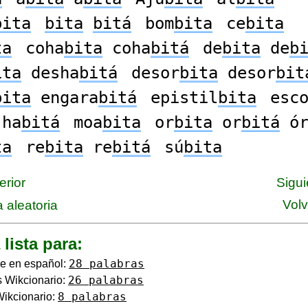
bita
bita
bitá
bom
bita
ce
bita
ta
coha
bita
coha
bitá
de
bita
de
b
ita
desha
bitá
desor
bita
desor
bit
bita
engara
bitá
epistil
bita
esc
ha
bitá
moa
bita
or
bita
or
bitá
ó
ta
re
bita
re
bitá
sú
bita
erior
Sigui
Volv
 aleatoria
 lista para:
28 palabras
e en español:
26 palabras
 Wikcionario:
8 palabras
Wikcionario: