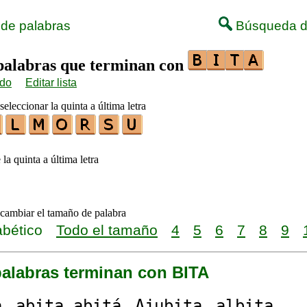
 de palabras
Búsqueda d
 palabras que terminan con
ido
Editar lista
seleccionar la quinta a última letra
 la quinta a última letra
 cambiar el tamaño de palabra
abético
Todo el tamaño
4
5
6
7
8
9
palabras terminan con BITA
a
a
bita
a
bitá
Aju
bita
al
bita