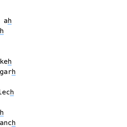
a
h
h
ke
h
gar
h
lec
h
h
anc
h