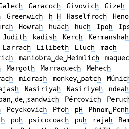
Galec
h
Garacoc
h
Givovic
h
Gize
h
h
Greenwic
h
h
H
Haselfroc
h
Heno
urc
h
Howra
h
huac
h
huc
h
Ipo
h
Ip
Judit
h
kadis
h
Kerc
h
Kermansha
h
Larrac
h
Lilibet
h
Lluc
h
mac
h
ric
h
maniobra␣de␣Heimlic
h
maque
h
Margot
h
Marraquec
h
Mehec
h
rac
h
midras
h
monkey␣patc
h
Múnic
ajas
h
Nasiriya
h
Nasiriye
h
ndea
h
pan␣de␣sandwic
h
Pércovic
h
Peruc
h
Peyckovic
h
Pfo
h
p
H
Phnom␣Pen
h
t
h
po
h
psicocoac
h
pu
h
raja
h
Ra