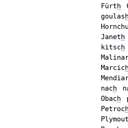
Fürt
h
goulas
Hornch
Janet
h
kitsc
h
Malina
Marcic
Mendia
nac
h
n
Obac
h
Petroc
Plymou