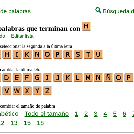
 de palabras
Búsqueda d
 palabras que terminan con
ido
Editar lista
seleccionar la segunda a la última letra
cambiar la última letra
 cambiar el tamaño de palabra
abético
Todo el tamaño
1
2
3
4
5
6
12
13
15
18