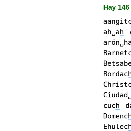
Hay 146
aangit
ah␣a
h
arón␣h
Barnet
Betsab
Bordac
Christ
Ciudad
cuc
h
d
Domenc
Ehulec