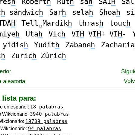
res
h
Robert
h
Rut
h
sa
h
SAI
H
Sal
c
h
sándwic
h
Sar
h
sela
h
Shoa
h
si
TDA
H
Tell␣Mardik
h
thras
h
touc
h
miye
h
Uta
h
Vic
h
VI
H
VI
H
+ VI
H
-
yídis
h
Yudit
h
Zabane
h
Zacharia
c
h
Zuric
h
Zúric
h
erior
Sigui
Volv
 aleatoria
 lista para:
18 palabras
e en español:
3940 palabras
 Wikcionario:
19709 palabras
Wikcionario:
94 palabras
o Wikcionario: