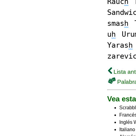
Rauc
h
Sandwi
smas
h
u
h
Uru
Yaras
h
zarevi
Lista ant
Palabra
Vea esta
Scrabbl
Francés
Inglés 
Italian