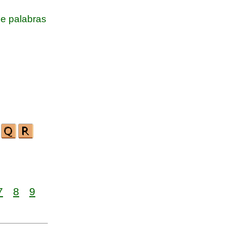
e palabras
7
8
9