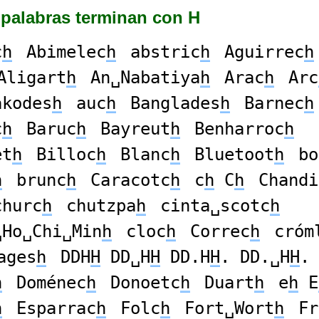
 palabras terminan con H
c
h
Abimelec
h
abstric
h
Aguirrec
h
Aligart
h
An␣Nabatiya
h
Arac
h
Arc
akodes
h
auc
h
Banglades
h
Barnec
h
c
h
Baruc
h
Bayreut
h
Benharroc
h
et
h
Billoc
h
Blanc
h
Bluetoot
h
bo
h
brunc
h
Caracotc
h
c
h
C
h
Chandi
churc
h
chutzpa
h
cinta␣scotc
h
␣Ho␣Chi␣Min
h
cloc
h
Correc
h
cróm
ages
h
DDH
H
DD␣H
H
DD.H
H
. DD.␣H
H
.
h
Doménec
h
Donoetc
h
Duart
h
e
h
E
h
Esparrac
h
Folc
h
Fort␣Wort
h
Fr