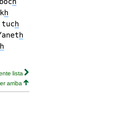
boc
h
k
h
tuc
h
Yanet
h
h
ente lista
er arriba