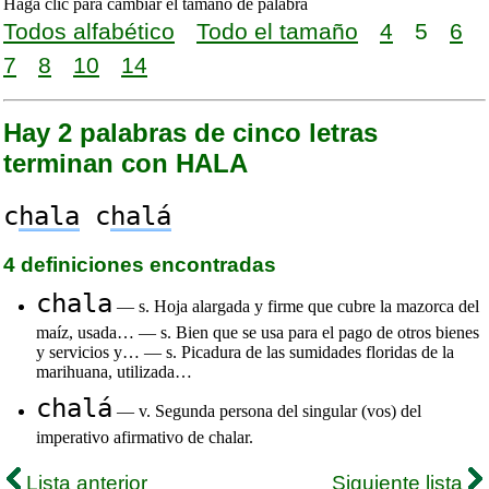
Haga clic para cambiar el tamaño de palabra
Todos alfabético
Todo el tamaño
4
5
6
7
8
10
14
Hay 2 palabras de cinco letras
terminan con HALA
c
hala
c
halá
4 definiciones encontradas
chala
— s. Hoja alargada y firme que cubre la mazorca del
maíz, usada… — s. Bien que se usa para el pago de otros bienes
y servicios y… — s. Picadura de las sumidades floridas de la
marihuana, utilizada…
chalá
— v. Segunda persona del singular (vos) del
imperativo afirmativo de chalar.
Lista anterior
Siguiente lista