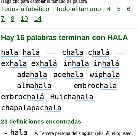
Haga clic para cambiar el tamaño de palabra
Todos alfabético
Todo el tamaño
4
5
6
7
8
10
14
Hay 16 palabras terminan con HALA
hala
halá
c
hala
c
halá
——
——
ex
hala
ex
halá
in
hala
in
halá
ada
hala
ade
hala
wip
hala
——
alma
hala
embroc
hala
——
——
embroc
halá
Huicha
hala
——
chapalapac
hala
23 definiciones encontradas
hala
— v. Tercera persona del singular (ella, él, ello; usted,